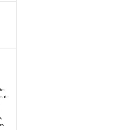
ados
os de
m
o
o,
ões