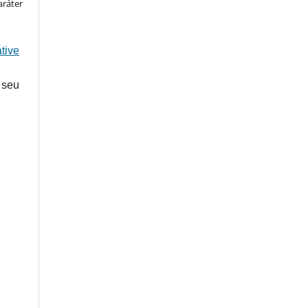
aráter
tive
 seu