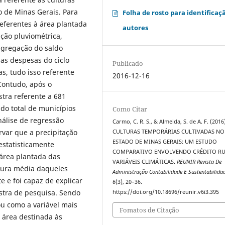
o de Minas Gerais. Para
Folha de rosto para identificaç
referentes à área plantada
autores
ção pluviométrica,
 agregação do saldo
das despesas do ciclo
Publicado
as, tudo isso referente
2016-12-16
Contudo, após o
tra referente a 681
do total de municípios
Como Citar
nálise de regressão
Carmo, C. R. S., & Almeida, S. de A. F. (2016
ervar que a precipitação
CULTURAS TEMPORÁRIAS CULTIVADAS NO
ESTADO DE MINAS GERAIS: UM ESTUDO
estatisticamente
COMPARATIVO ENVOLVENDO CRÉDITO RU
 área plantada das
VARIÁVEIS CLIMÁTICAS.
REUNIR Revista De
atura média daqueles
Administração Contabilidade E Sustentabilida
e e foi capaz de explicar
6
(3), 20–36.
stra de pesquisa. Sendo
https://doi.org/10.18696/reunir.v6i3.395
ou como a variável mais
Fomatos de Citação
 área destinada às