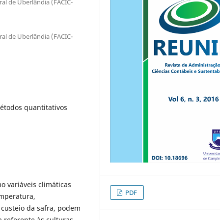
ral de Uberlândia (FACIC-
ral de Uberlândia (FACIC-
étodos quantitativos
mo
variáveis climáticas
PDF
emperatura,
 custeio da safra, podem
 referente às culturas