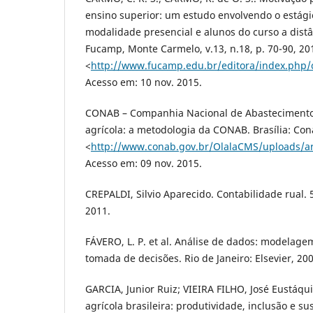
ensino superior: um estudo envolvendo o estágio
modalidade presencial e alunos do curso a dist
Fucamp, Monte Carmelo, v.13, n.18, p. 70-90, 20
<
http://www.fucamp.edu.br/editora/index.php/
Acesso em: 10 nov. 2015.
CONAB – Companhia Nacional de Abastecimento
agrícola: a metodologia da CONAB. Brasília: Con
<
http://www.conab.gov.br/OlalaCMS/uploads/a
Acesso em: 09 nov. 2015.
CREPALDI, Silvio Aparecido. Contabilidade rual. 5
2011.
FÁVERO, L. P. et al. Análise de dados: modelage
tomada de decisões. Rio de Janeiro: Elsevier, 200
GARCIA, Junior Ruiz; VIEIRA FILHO, José Eustáquio
agrícola brasileira: produtividade, inclusão e su