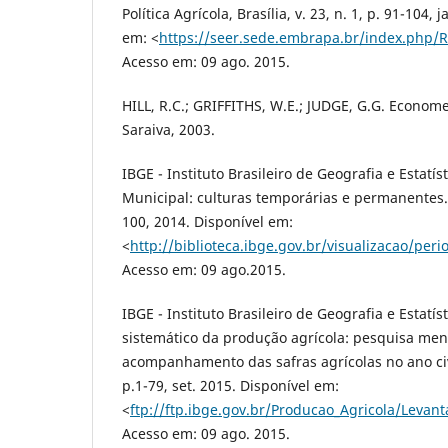
Política Agrícola, Brasília, v. 23, n. 1, p. 91-104,
em: <
https://seer.sede.embrapa.br/index.php/R
Acesso em: 09 ago. 2015.
HILL, R.C.; GRIFFITHS, W.E.; JUDGE, G.G. Economet
Saraiva, 2003.
IBGE - Instituto Brasileiro de Geografia e Estatís
Municipal: culturas temporárias e permanentes. R
100, 2014. Disponível em:
<
http://biblioteca.ibge.gov.br/visualizacao/pe
Acesso em: 09 ago.2015.
IBGE - Instituto Brasileiro de Geografia e Estatí
sistemático da produção agrícola: pesquisa men
acompanhamento das safras agrícolas no ano civil
p.1-79, set. 2015. Disponível em:
<
ftp://ftp.ibge.gov.br/Producao_Agricola/Leva
Acesso em: 09 ago. 2015.