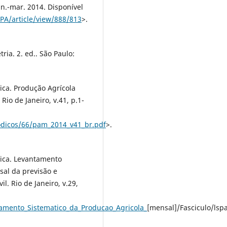
 jan.-mar. 2014. Disponível
PA/article/view/888/813
>.
ria. 2. ed.. São Paulo:
tica. Produção Agrícola
io de Janeiro, v.41, p.1-
riodicos/66/pam_2014_v41_br.pdf
>.
stica. Levantamento
sal da previsão e
. Rio de Janeiro, v.29,
ntamento_Sistematico_da_Producao_Agricola_
[mensal]/Fasciculo/lsp