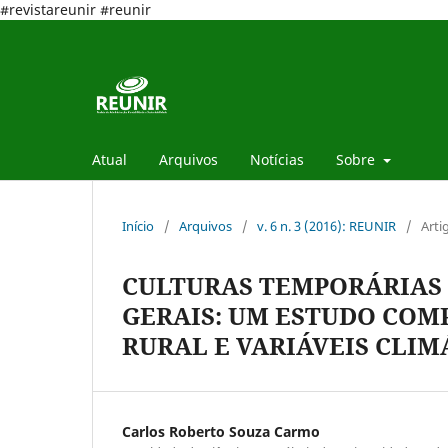
#revistareunir #reunir
Atual
Arquivos
Notícias
Sobre
Início
/
Arquivos
/
v. 6 n. 3 (2016): REUNIR
/
Arti
CULTURAS TEMPORÁRIAS 
GERAIS: UM ESTUDO COM
RURAL E VARIÁVEIS CLIM
Carlos Roberto Souza Carmo