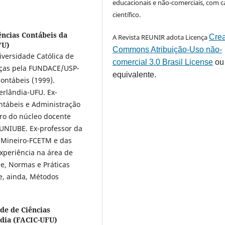
educacionais e não-comerciais, com c
científico.
ências Contábeis da
A Revista REUNIR adota Licença
Crea
FU)
Commons Atribuição-Uso não-
iversidade Católica de
comercial 3.0 Brasil License
ou
nças pela FUNDACE/USP-
equivalente.
Contábeis (1999).
erlândia-UFU. Ex-
ontábeis e Administração
ro do núcleo docente
 UNIUBE. Ex-professor da
 Mineiro-FCETM e das
xperiência na área de
e, Normas e Práticas
e, ainda, Métodos
de de Ciências
ndia (FACIC-UFU)