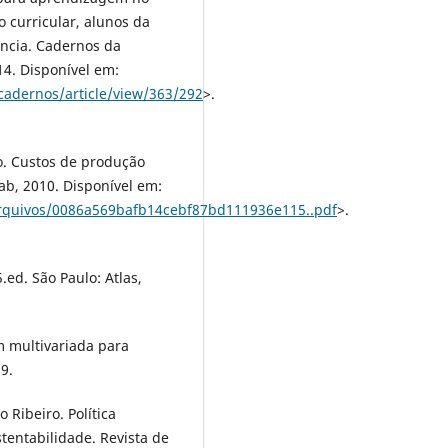
 curricular, alunos da
ância. Cadernos da
14. Disponível em:
cadernos/article/view/363/292
>.
. Custos de produção
ab, 2010. Disponível em:
rquivos/0086a569bafb14cebf87bd111936e115..pdf
>.
.ed. São Paulo: Atlas,
m multivariada para
9.
 Ribeiro. Política
stentabilidade. Revista de