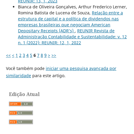
REUNIR: 13, 1, 2023
Bianca de Oliveira Gonçalves, Arthur Frederico Lerner,
Romina Batista de Lucena de Souza,
Relação entre a
estrutura de capital e a política de dividendos nas
empresas brasileiras que negociam American
Depositary Receipts (ADR’s)
,
REUNIR Revista de
Administração Contabilidade e Sustentabilidade: v. 12
n. 1 (2022): REUNIR: 12, 1, 2022
<<
<
1
2
3
4
5
6
7
8
9
>
>>
Você também pode
iniciar uma pesquisa avançada por
similaridade
para este artigo.
Edição Atual