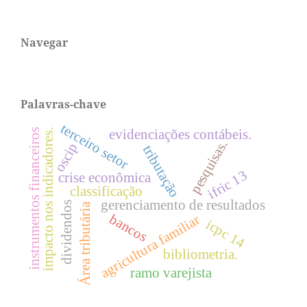
Navegar
Palavras-chave
terceiro setor
evidenciações contábeis.
instrumentos financeiros
impacto nos indicadores.
pesquisas.
oscip
tributação
ifric 13
crise econômica
classificação
gerenciamento de resultados
dividendos
Área tributária
bancos
agricultura familiar
icpc 14
bibliometria.
ramo varejista