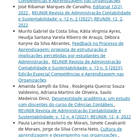
Competências e Aprendizagem nas Organizações
José Ribamar Marques de Carvalho,
Editorial 12(2),
2022
,
REUNIR Revista de Administração Contabilidade
e Sustentabilidade: v. 12 n. 2 (2022): REUNIR: 12, 2,
2022
Murilo Gabriel da Costa Silva, Kátia Virginia Ayres,
Heudja Santana Varela Ribeiro de Araujo, Débora
Karyne da Silva Abrantes,
Feedback no Processo de
Aprendizagem: proposta de estruturação e
implicações percebidas por estudantes de
Administração
,
REUNIR Revista de Administração
Contabilidade e Sustentabilidade: v. 13 n. 5 (2023):
Edição Especial Competências e Aprendizagem nas
Organizações
Amanda Samylli da Silva , Rosângela Queiroz Souza
Valdevino, Adriana Martins de Oliveira, Saulo
Medeiros Diniz,
Desonestidade acadêmica: um estudo
com discentes do curso de Ciências Contábeis
,
REUNIR Revista de Administração Contabilidade e
Sustentabilidade: v. 12 n. 4 (2022): REUNIR: 12, 4, 2022
Paula Larissa Brasileiro de Morais, Ionete Cavalcanti
de Moraes, Jorge da Silva Correia-Neto,
Cultura de
aprendizagem e desempenho nas organizações
,