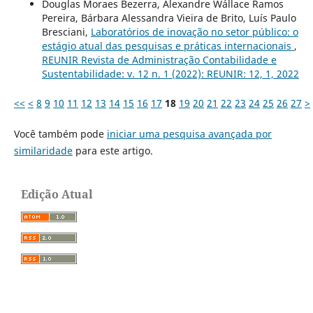
Douglas Moraes Bezerra, Alexandre Wállace Ramos
Pereira, Bárbara Alessandra Vieira de Brito, Luís Paulo
Bresciani,
Laboratórios de inovação no setor público: o
estágio atual das pesquisas e práticas internacionais
,
REUNIR Revista de Administração Contabilidade e
Sustentabilidade: v. 12 n. 1 (2022): REUNIR: 12, 1, 2022
<<
<
8
9
10
11
12
13
14
15
16
17
18
19
20
21
22
23
24
25
26
27
>
Você também pode
iniciar uma pesquisa avançada por
similaridade
para este artigo.
Edição Atual