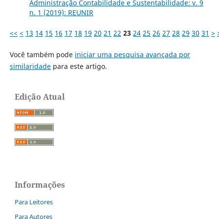
Administração Contabilidade e Sustentabilidade: v. 9
n. 1 (2019): REUNIR
<<
<
13
14
15
16
17
18
19
20
21
22
23
24
25
26
27
28
29
30
31
>
Você também pode
iniciar uma pesquisa avançada por
similaridade
para este artigo.
Edição Atual
Informações
Para Leitores
Para Autores