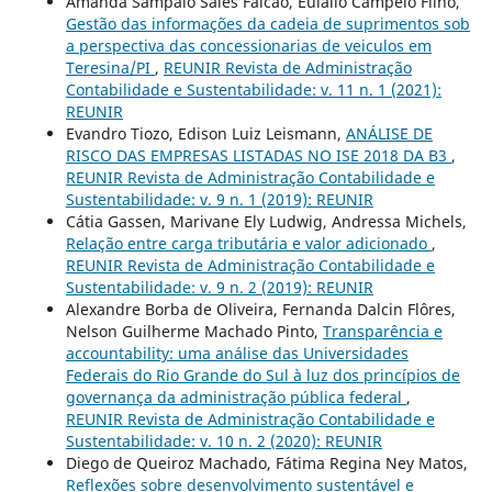
Amanda Sampaio Sales Falcão, Eulalio Campelo Filho,
Gestão das informações da cadeia de suprimentos sob
a perspectiva das concessionarias de veiculos em
Teresina/PI
,
REUNIR Revista de Administração
Contabilidade e Sustentabilidade: v. 11 n. 1 (2021):
REUNIR
Evandro Tiozo, Edison Luiz Leismann,
ANÁLISE DE
RISCO DAS EMPRESAS LISTADAS NO ISE 2018 DA B3
,
REUNIR Revista de Administração Contabilidade e
Sustentabilidade: v. 9 n. 1 (2019): REUNIR
Cátia Gassen, Marivane Ely Ludwig, Andressa Michels,
Relação entre carga tributária e valor adicionado
,
REUNIR Revista de Administração Contabilidade e
Sustentabilidade: v. 9 n. 2 (2019): REUNIR
Alexandre Borba de Oliveira, Fernanda Dalcin Flôres,
Nelson Guilherme Machado Pinto,
Transparência e
accountability: uma análise das Universidades
Federais do Rio Grande do Sul à luz dos princípios de
governança da administração pública federal
,
REUNIR Revista de Administração Contabilidade e
Sustentabilidade: v. 10 n. 2 (2020): REUNIR
Diego de Queiroz Machado, Fátima Regina Ney Matos,
Reflexões sobre desenvolvimento sustentável e