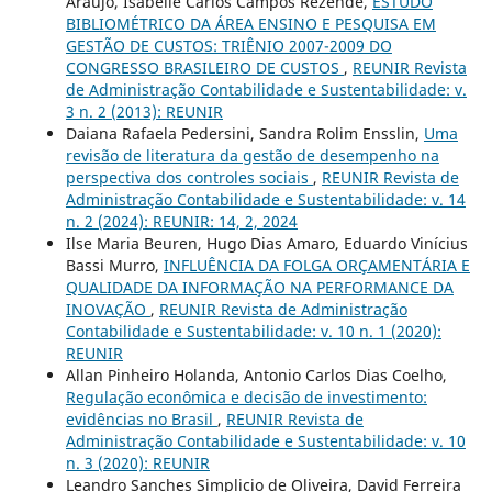
Araújo, Isabelle Carlos Campos Rezende,
ESTUDO
BIBLIOMÉTRICO DA ÁREA ENSINO E PESQUISA EM
GESTÃO DE CUSTOS: TRIÊNIO 2007-2009 DO
CONGRESSO BRASILEIRO DE CUSTOS
,
REUNIR Revista
de Administração Contabilidade e Sustentabilidade: v.
3 n. 2 (2013): REUNIR
Daiana Rafaela Pedersini, Sandra Rolim Ensslin,
Uma
revisão de literatura da gestão de desempenho na
perspectiva dos controles sociais
,
REUNIR Revista de
Administração Contabilidade e Sustentabilidade: v. 14
n. 2 (2024): REUNIR: 14, 2, 2024
Ilse Maria Beuren, Hugo Dias Amaro, Eduardo Vinícius
Bassi Murro,
INFLUÊNCIA DA FOLGA ORÇAMENTÁRIA E
QUALIDADE DA INFORMAÇÃO NA PERFORMANCE DA
INOVAÇÃO
,
REUNIR Revista de Administração
Contabilidade e Sustentabilidade: v. 10 n. 1 (2020):
REUNIR
Allan Pinheiro Holanda, Antonio Carlos Dias Coelho,
Regulação econômica e decisão de investimento:
evidências no Brasil
,
REUNIR Revista de
Administração Contabilidade e Sustentabilidade: v. 10
n. 3 (2020): REUNIR
Leandro Sanches Simplicio de Oliveira, David Ferreira