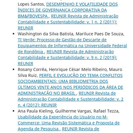
Lopes Santos,
DESEMPENHO E VOLATILIDADE DOS
ÍNDICES DE GOVERNANÇA CORPORATIVA DA
BM&FBOVESPA
,
REUNIR Revista de Administração
Contabilidade e Sustentabilidade: v. 1 n. 2 (2011):
REUNIR
Washington da Silva Batista, Mariluce Paes De Souza,
TI Verde: Processo de Gestão de Descarte de
Equipamentos de Informática na Universidade Federal
de Rondônia
,
REUNIR Revista de Administração
Contabilidade e Sustentabilidade: v. 9 n. 2 (2019):
REUNIR
Rosany Corrêa, Henrique César Melo Ribeiro, Mauro
Silva Ruiz,
PERFIL E EVOLUÇÃO DO TEMA CONFLITOS
SOCIOAMBIENTAIS: UMA BIBLIOMETRIA DOS
ÚLTIMOS VINTE ANOS NOS PERIÓDICOS DA ÁREA DE
ADMINISTRAÇÃO NO BRASIL
,
REUNIR Revista de
Administração Contabilidade e Sustentabilidade: v. 2
n. 4 (2012): REUNIR
Ana Paula Kieling, Guilherme Vargas, Rafael Tezza,
Usabilidade da Experiência do Usuário no M-
Commerce: Uma Revisão Sistemática e Proposta de
Agenda de Pesquisa
,
REUNIR Revista de