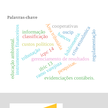
Palavras-chave
Área tributária
cooperativas
instrumentos financeiros
crise econômica
informação
oscip
regulamentação
bibliometria.
bancos
classificação
educação ambiental.
custos políticos
icpc 14
tributação
gerenciamento de resultados
pesquisas.
ramo varejista
ifric 13
evidenciações contábeis.