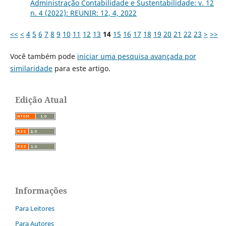
Administração Contabilidade e Sustentabilidade: v. 12
n. 4 (2022): REUNIR: 12, 4, 2022
<<
<
4
5
6
7
8
9
10
11
12
13
14
15
16
17
18
19
20
21
22
23
>
>>
Você também pode
iniciar uma pesquisa avançada por
similaridade
para este artigo.
Edição Atual
Informações
Para Leitores
Para Autores