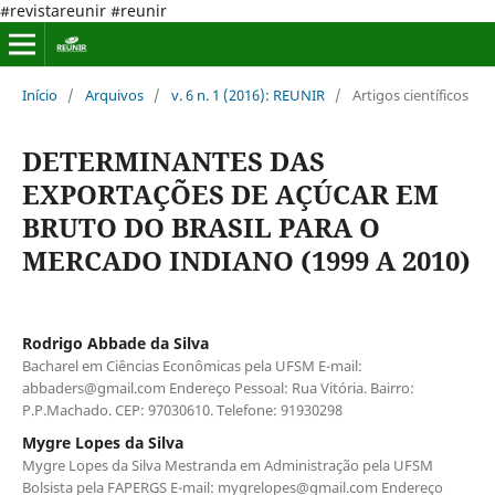
#revistareunir #reunir
Início
/
Arquivos
/
v. 6 n. 1 (2016): REUNIR
/
Artigos científicos
DETERMINANTES DAS
EXPORTAÇÕES DE AÇÚCAR EM
BRUTO DO BRASIL PARA O
MERCADO INDIANO (1999 A 2010)
Rodrigo Abbade da Silva
Bacharel em Ciências Econômicas pela UFSM E-mail:
abbaders@gmail.com Endereço Pessoal: Rua Vitória. Bairro:
P.P.Machado. CEP: 97030610. Telefone: 91930298
Mygre Lopes da Silva
Mygre Lopes da Silva Mestranda em Administração pela UFSM
Bolsista pela FAPERGS E-mail: mygrelopes@gmail.com Endereço