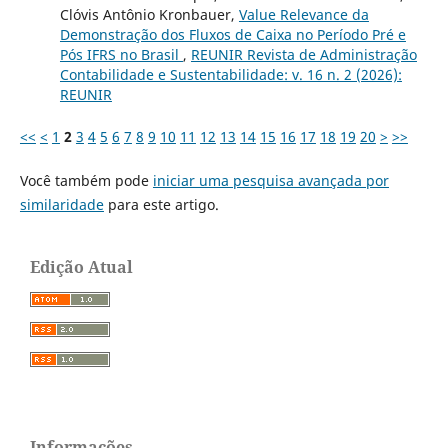
Clóvis Antônio Kronbauer,
Value Relevance da
Demonstração dos Fluxos de Caixa no Período Pré e
Pós IFRS no Brasil
,
REUNIR Revista de Administração
Contabilidade e Sustentabilidade: v. 16 n. 2 (2026):
REUNIR
<<
<
1
2
3
4
5
6
7
8
9
10
11
12
13
14
15
16
17
18
19
20
>
>>
Você também pode
iniciar uma pesquisa avançada por
similaridade
para este artigo.
Edição Atual
Informações