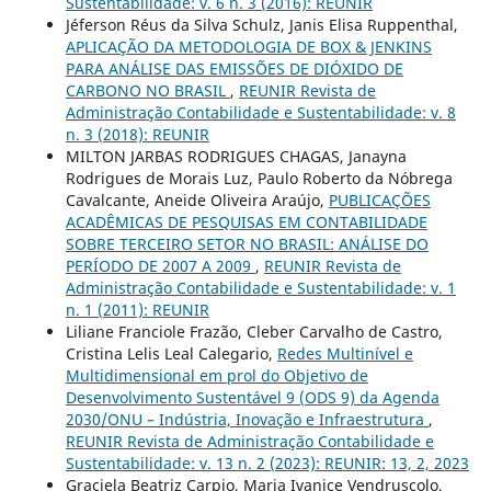
Sustentabilidade: v. 6 n. 3 (2016): REUNIR
Jéferson Réus da Silva Schulz, Janis Elisa Ruppenthal,
APLICAÇÃO DA METODOLOGIA DE BOX & JENKINS
PARA ANÁLISE DAS EMISSÕES DE DIÓXIDO DE
CARBONO NO BRASIL
,
REUNIR Revista de
Administração Contabilidade e Sustentabilidade: v. 8
n. 3 (2018): REUNIR
MILTON JARBAS RODRIGUES CHAGAS, Janayna
Rodrigues de Morais Luz, Paulo Roberto da Nóbrega
Cavalcante, Aneide Oliveira Araújo,
PUBLICAÇÕES
ACADÊMICAS DE PESQUISAS EM CONTABILIDADE
SOBRE TERCEIRO SETOR NO BRASIL: ANÁLISE DO
PERÍODO DE 2007 A 2009
,
REUNIR Revista de
Administração Contabilidade e Sustentabilidade: v. 1
n. 1 (2011): REUNIR
Liliane Franciole Frazão, Cleber Carvalho de Castro,
Cristina Lelis Leal Calegario,
Redes Multinível e
Multidimensional em prol do Objetivo de
Desenvolvimento Sustentável 9 (ODS 9) da Agenda
2030/ONU – Indústria, Inovação e Infraestrutura
,
REUNIR Revista de Administração Contabilidade e
Sustentabilidade: v. 13 n. 2 (2023): REUNIR: 13, 2, 2023
Graciela Beatriz Carpio, Maria Ivanice Vendruscolo,