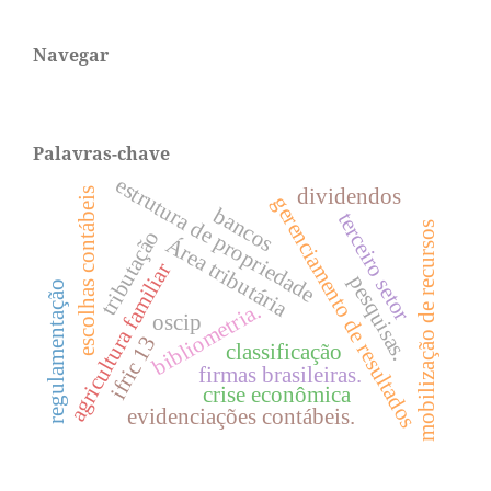
Navegar
Palavras-chave
estrutura de propriedade
dividendos
escolhas contábeis
gerenciamento de resultados
bancos
terceiro setor
mobilização de recursos
tributação
Área tributária
agricultura familiar
pesquisas.
regulamentação
bibliometria.
oscip
ifric 13
classificação
firmas brasileiras.
crise econômica
evidenciações contábeis.