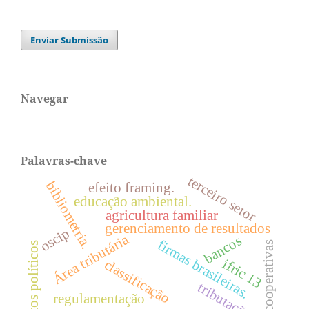
Enviar Submissão
Navegar
Palavras-chave
terceiro setor
bibliometria.
efeito framing.
educação ambiental.
agricultura familiar
gerenciamento de resultados
oscip
Área tributária
bancos
firmas brasileiras.
cooperativas
custos políticos
ifric 13
classificação
tributação
regulamentação