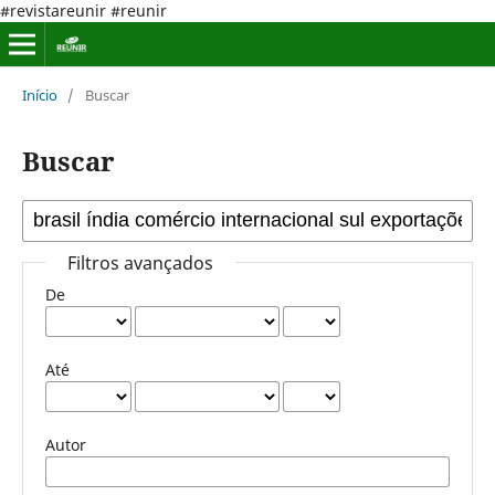
#revistareunir #reunir
Início
/
Buscar
Buscar
Filtros avançados
De
Até
Autor