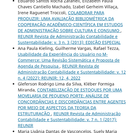
Eduardo Santos Rocha Zafaneli, Elizabeth Paula
Chaves Cantiello Machado, Izabel Gerheim Villaça,
Irene Raguenet Troccoli,
COLABORAR PARA
PRODUZIR: UMA AVALIAÇÃO BIBLIOMÉTRICA DA
COOPERAÇÃO ACADÊMICO-CIENTÍFICA EM ESTUDOS
DE ADMINISTRAÇÃO SOBRE CULTURA E CONSUMO
,
REUNIR Revista de Administração Contabilidade e
Sustentabilidade: v. 3 n. 3 (2013): EDIÇÃO ESPECIAL
Ana Paula Kieling, Guilherme Vargas, Rafael Tezza,
Usabilidade da Experiência do Usuário no M-
Commerce: Uma Revisão Sistemática e Proposta de
Agenda de Pesquisa
,
REUNIR Revista de
Administração Contabilidade e Sustentabilidade: v. 12
n. 4 (2022): REUNIR: 12, 4, 2022
Gleferson Rodrigo Lima da Silva, Kléber Formiga
Miranda,
CONTABILIZAÇÃO DE ESTOQUES POR UMA
MOVELARIA DE PEQUENO PORTE: ANÁLISE DE
CONCORDÂNCIAS E DISCORDÂNCIAS ENTRE AGENTES
POR MEIO DE ASPECTOS DA TEORIA DA
ESTRUTURAÇÃO
,
REUNIR Revista de Administração
Contabilidade e Sustentabilidade: v. 7 n. 1 (2017):
REUNIR
Maria Livânia Dantas de Vasconcelos, Suely Maria