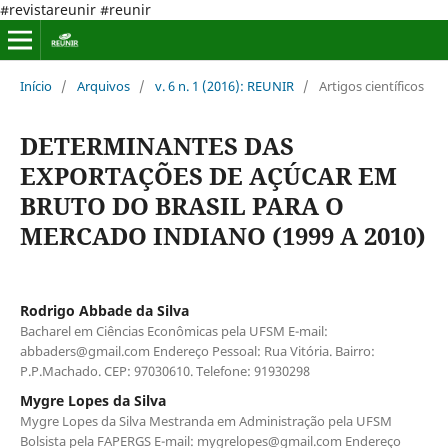
#revistareunir #reunir
Início
/
Arquivos
/
v. 6 n. 1 (2016): REUNIR
/
Artigos científicos
DETERMINANTES DAS
EXPORTAÇÕES DE AÇÚCAR EM
BRUTO DO BRASIL PARA O
MERCADO INDIANO (1999 A 2010)
Rodrigo Abbade da Silva
Bacharel em Ciências Econômicas pela UFSM E-mail:
abbaders@gmail.com Endereço Pessoal: Rua Vitória. Bairro:
P.P.Machado. CEP: 97030610. Telefone: 91930298
Mygre Lopes da Silva
Mygre Lopes da Silva Mestranda em Administração pela UFSM
Bolsista pela FAPERGS E-mail: mygrelopes@gmail.com Endereço