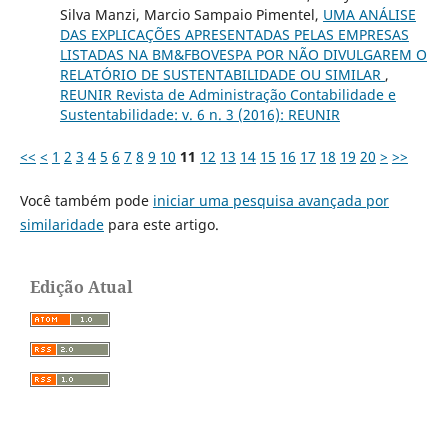
Silva Manzi, Marcio Sampaio Pimentel,
UMA ANÁLISE
DAS EXPLICAÇÕES APRESENTADAS PELAS EMPRESAS
LISTADAS NA BM&FBOVESPA POR NÃO DIVULGAREM O
RELATÓRIO DE SUSTENTABILIDADE OU SIMILAR
,
REUNIR Revista de Administração Contabilidade e
Sustentabilidade: v. 6 n. 3 (2016): REUNIR
<<
<
1
2
3
4
5
6
7
8
9
10
11
12
13
14
15
16
17
18
19
20
>
>>
Você também pode
iniciar uma pesquisa avançada por
similaridade
para este artigo.
Edição Atual