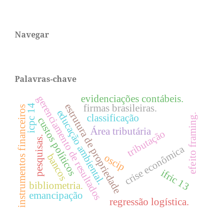
Navegar
Palavras-chave
evidenciações contábeis.
gerenciamento de resultados
estrutura de propriedade
firmas brasileiras.
icpc 14
instrumentos financeiros
educação ambiental.
classificação
efeito framing.
custos políticos
Área tributária
tributação
pesquisas.
crise econômica
bancos
oscip
ifric 13
bibliometria.
emancipação
regressão logística.