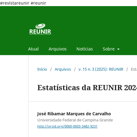
#revistareunir #reunir
Atual
Arquivos
Notícias
Sobre
Início
/
Arquivos
/
v. 15 n. 3 (2025): REUNIR
/
Est
Estatísticas da REUNIR 202
José Ribamar Marques de Carvalho
Universidade Federal de Campina Grande
http://orcid.org/0000-0003-3482-9231