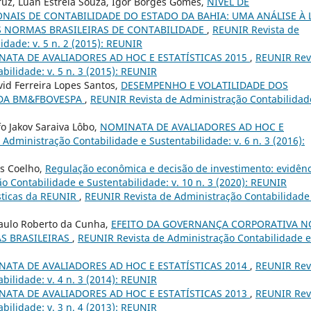
ruz, Luan Estrela Souza, Igor Borges Gomes,
NÍVEL DE
AIS DE CONTABILIDADE DO ESTADO DA BAHIA: UMA ANÁLISE À 
S NORMAS BRASILEIRAS DE CONTABILIDADE
,
REUNIR Revista de
idade: v. 5 n. 2 (2015): REUNIR
ATA DE AVALIADORES AD HOC E ESTATÍSTICAS 2015
,
REUNIR Rev
bilidade: v. 5 n. 3 (2015): REUNIR
vid Ferreira Lopes Santos,
DESEMPENHO E VOLATILIDADE DOS
 DA BM&FBOVESPA
,
REUNIR Revista de Administração Contabilidad
o Jakov Saraiva Lôbo,
NOMINATA DE AVALIADORES AD HOC E
Administração Contabilidade e Sustentabilidade: v. 6 n. 3 (2016):
as Coelho,
Regulação econômica e decisão de investimento: evidênc
 Contabilidade e Sustentabilidade: v. 10 n. 3 (2020): REUNIR
ísticas da REUNIR
,
REUNIR Revista de Administração Contabilidade
 Paulo Roberto da Cunha,
EFEITO DA GOVERNANÇA CORPORATIVA N
S BRASILEIRAS
,
REUNIR Revista de Administração Contabilidade e
ATA DE AVALIADORES AD HOC E ESTATÍSTICAS 2014
,
REUNIR Rev
bilidade: v. 4 n. 3 (2014): REUNIR
ATA DE AVALIADORES AD HOC E ESTATÍSTICAS 2013
,
REUNIR Rev
bilidade: v. 3 n. 4 (2013): REUNIR