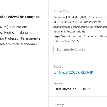
Como Citar
ade Federal de Campina
Carvalho, J. R. M. de. (2026). Estatísticas da
REUNIR 2024 e 2025.
REUNIR Revista De
INOS). Doutor em
Administração Contabilidade E Sustentabilida
15
(3), i-iii. Recuperado de
s. Professor da Unidade
https://reunir.revistas.ufcg.edu.br/index
ão. Professor Permanente
cc/article/view/2105
ica em Rede Nacional -
Fomatos de Citação
Edição
v. 15 n. 3 (2025): REUNIR
Seção
Estatísticas da REUNIR
Licença