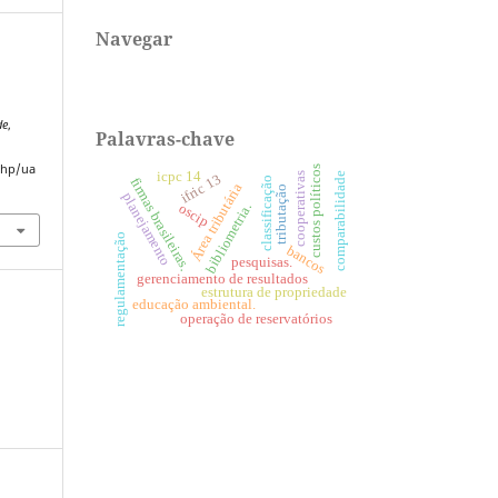
Navegar
de
,
Palavras-chave
.php/ua
custos políticos
icpc 14
cooperativas
comparabilidade
ifric 13
classificação
firmas brasileiras.
Área tributária
tributação
planejamento
oscip
bibliometria.
regulamentação
bancos
pesquisas.
gerenciamento de resultados
estrutura de propriedade
educação ambiental.
operação de reservatórios