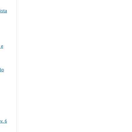
ista
 e
ão
v. 6