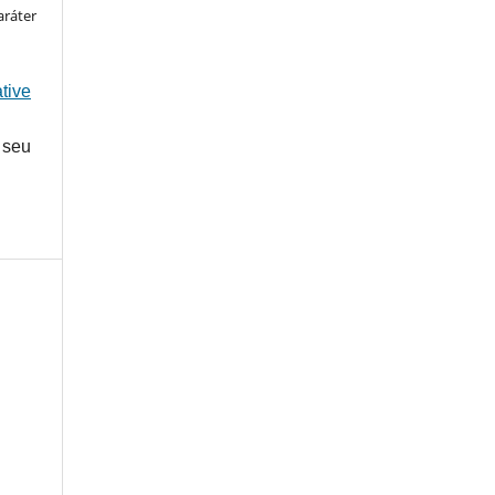
aráter
tive
 seu