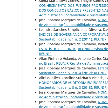
Sonia Maria Silva Gomes, Thayse Santos C
CONHECIMENTO DOS FUTUROS PROFISSION
DOS CONCEITOS BÁSICOS PRESENTES NA
Administração Contabilidade e Sustentabil
José Ribamar Marques de Carvalho,
NOMIN
de Administração Contabilidade e Sustenta
Leandro Sanches Simplicio de Oliveira, Da
ÍNDICES DE GOVERNANÇA CORPORATIVA
Sustentabilidade: v. 1 n. 2 (2011): REUNIR
José Ribamar Marques de Carvalho, Rodolf
ESTATÍSTICAS REUNIR
,
REUNIR Revista de 
REUNIR
Allan Pinheiro Holanda, Antonio Carlos Di
no Brasil
,
REUNIR Revista de Administração
José Ribamar Marques de Carvalho,
Estat
Sustentabilidade: v. 2 n. 4 (2012): REUNIR
Alini da Silva, Caroline Sulzbach Pletsch,
HONORÁRIOS DE AUDITORIA EM EMPRESA
Sustentabilidade: v. 8 n. 3 (2018): REUNIR
José Ribamar Marques de Carvalho,
NOMIN
de Administração Contabilidade e Sustenta
José Ribamar Marques de Carvalho,
NOMIN
de Administração Contabilidade e Sustenta