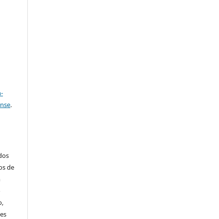
e
a
-
ense
.
ados
os de
m
o
o,
ões