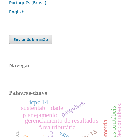
Português (Brasil)
English
Enviar Submissão
Navegar
Palavras-chave
icpc 14
pesquisas.
evidenciações contábeis.
sustentabilidade
escolhas contábeis
planejamento
gerenciamento de resultados
bibliometria.
Área tributária
ifric 13