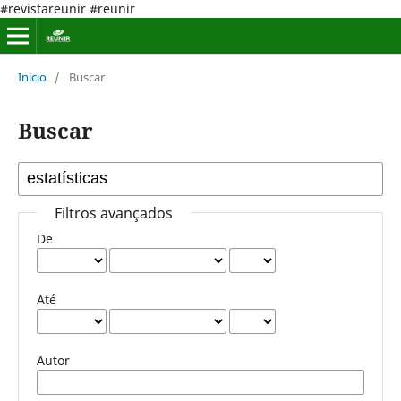
#revistareunir #reunir
Início
/
Buscar
Buscar
Filtros avançados
De
Até
Autor