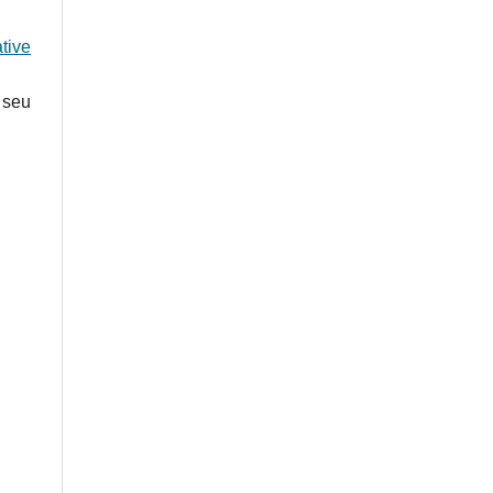
tive
 seu