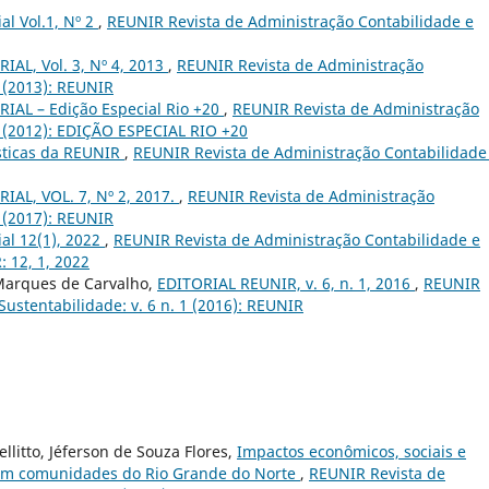
ial Vol.1, Nº 2
,
REUNIR Revista de Administração Contabilidade e
IAL, Vol. 3, Nº 4, 2013
,
REUNIR Revista de Administração
4 (2013): REUNIR
RIAL – Edição Especial Rio +20
,
REUNIR Revista de Administração
 2 (2012): EDIÇÃO ESPECIAL RIO +20
ísticas da REUNIR
,
REUNIR Revista de Administração Contabilidade
IAL, VOL. 7, Nº 2, 2017.
,
REUNIR Revista de Administração
2 (2017): REUNIR
ial 12(1), 2022
,
REUNIR Revista de Administração Contabilidade e
: 12, 1, 2022
 Marques de Carvalho,
EDITORIAL REUNIR, v. 6, n. 1, 2016
,
REUNIR
ustentabilidade: v. 6 n. 1 (2016): REUNIR
llitto, Jéferson de Souza Flores,
Impactos econômicos, sociais e
 em comunidades do Rio Grande do Norte
,
REUNIR Revista de