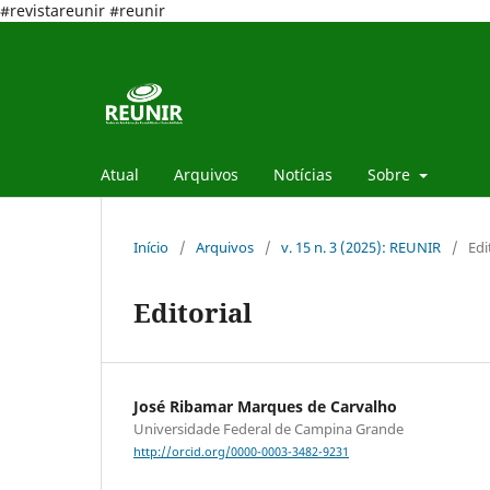
#revistareunir #reunir
Atual
Arquivos
Notícias
Sobre
Início
/
Arquivos
/
v. 15 n. 3 (2025): REUNIR
/
Edi
Editorial
José Ribamar Marques de Carvalho
Universidade Federal de Campina Grande
http://orcid.org/0000-0003-3482-9231