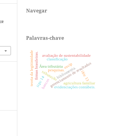
Navegar
IR
Palavras-chave
4
teoria da legitimidade
firmas brasileiras.
avaliação de sustentabilidade
classificação
gerenciamento de resultados
oscip
Área tributária
bibliometria.
pesquisas.
tributação
ifric 13
icpc 14
bancos
agricultura familiar
evidenciações contábeis.
e