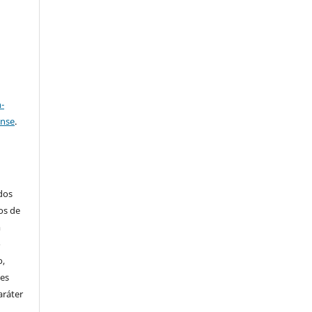
a
-
ense
.
ados
os de
m
o
o,
ões
aráter