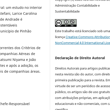
Administração Contabilidade e
al: um estudo no interior
Sustentabilidade
tefani, Larice Carolina
 de Andrade é
ustentáveis
unicípio de Pinhão
Este trabalho está licenciado sob um
licença
Creative Commons Attribution
NonCommercial 4.0 International Lic
rrentes dos Critérios de
ompanhias Aéreas de
Declaração de Direito Autoral
Katsumi Niyama e João
tes e após a adoção, os
Direitos Autorais para artigos public
is de companhias áreas.
nesta revista são do autor, com direit
primeira publicação para a revista. E
virtude de ser um periódico de acess
público, os artigos são de uso gratuit
com atribuições próprias, em aplicaç
 Chefe-Responsável
educacionais e não-comerciais, com c
científico.