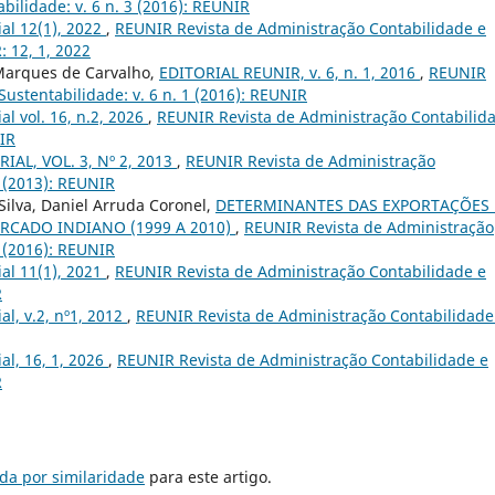
bilidade: v. 6 n. 3 (2016): REUNIR
ial 12(1), 2022
,
REUNIR Revista de Administração Contabilidade e
: 12, 1, 2022
 Marques de Carvalho,
EDITORIAL REUNIR, v. 6, n. 1, 2016
,
REUNIR
ustentabilidade: v. 6 n. 1 (2016): REUNIR
ial vol. 16, n.2, 2026
,
REUNIR Revista de Administração Contabilid
NIR
IAL, VOL. 3, Nº 2, 2013
,
REUNIR Revista de Administração
2 (2013): REUNIR
ilva, Daniel Arruda Coronel,
DETERMINANTES DAS EXPORTAÇÕES
RCADO INDIANO (1999 A 2010)
,
REUNIR Revista de Administração
1 (2016): REUNIR
ial 11(1), 2021
,
REUNIR Revista de Administração Contabilidade e
R
ial, v.2, nº1, 2012
,
REUNIR Revista de Administração Contabilidade
ial, 16, 1, 2026
,
REUNIR Revista de Administração Contabilidade e
R
da por similaridade
para este artigo.