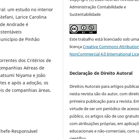
Administração Contabilidade e
al: um estudo no interior
Sustentabilidade
tefani, Larice Carolina
 de Andrade é
ustentáveis
unicípio de Pinhão
Este trabalho está licenciado sob um
licença
Creative Commons Attribution
NonCommercial 4.0 International Lic
rrentes dos Critérios de
ompanhias Aéreas de
Declaração de Direito Autoral
Katsumi Niyama e João
tes e após a adoção, os
Direitos Autorais para artigos public
is de companhias áreas.
nesta revista são do autor, com direit
primeira publicação para a revista. E
virtude de ser um periódico de acess
público, os artigos são de uso gratuit
com atribuições próprias, em aplicaç
 Chefe-Responsável
educacionais e não-comerciais, com c
científico.