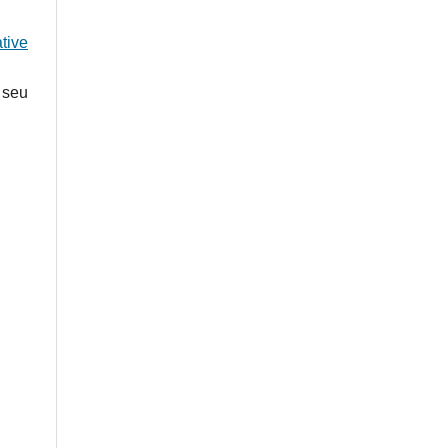
tive
 seu