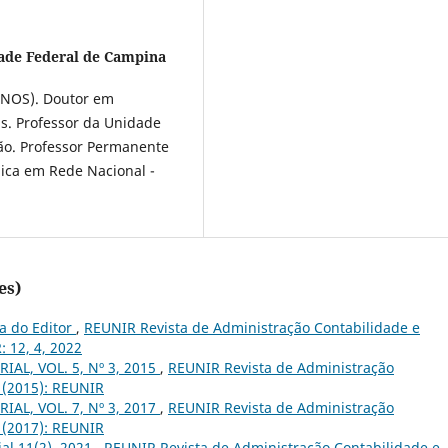
ade Federal de Campina
INOS). Doutor em
s. Professor da Unidade
ão. Professor Permanente
ica em Rede Nacional -
es)
a do Editor
,
REUNIR Revista de Administração Contabilidade e
: 12, 4, 2022
IAL, VOL. 5, Nº 3, 2015
,
REUNIR Revista de Administração
3 (2015): REUNIR
IAL, VOL. 7, Nº 3, 2017
,
REUNIR Revista de Administração
3 (2017): REUNIR
ial 11(2), 2021
,
REUNIR Revista de Administração Contabilidade e