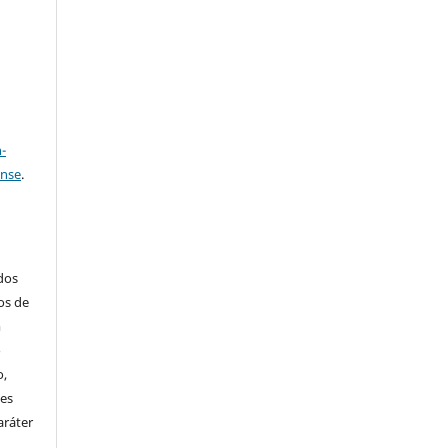
a
-
ense
.
ados
os de
m
o
o,
ões
aráter