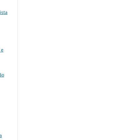
ista
 e
ão
a