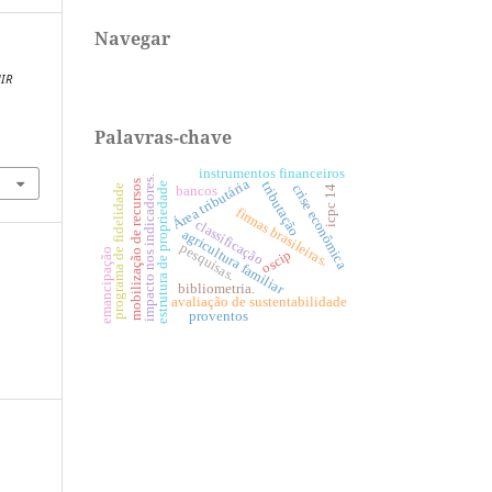
Navegar
IR
Palavras-chave
4
instrumentos financeiros
impacto nos indicadores.
Área tributária
mobilização de recursos
tributação
estrutura de propriedade
crise econômica
programa de fidelidade
bancos
icpc 14
firmas brasileiras.
classificação
agricultura familiar
pesquisas.
emancipação
oscip
bibliometria.
avaliação de sustentabilidade
proventos
e