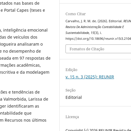
letados nas bases de
e Portal Capes (teses e
Como Citar
Carvalho, J. R. M. de. (2026). Editorial.
REUN
Revista De Administração Contabilidade E
, inteligência emocional
Sustentabilidade
,
15
(3), i.
das de veículos dos
https://doi.org/10.18696/reunir.v15i3.210
Nogueira analisaram o
Fomatos de Citação
ade no desempenho de
aseada em 97 respostas de
ormações acadêmicas,
Edição
descritiva e da modelagem
v. 15 n. 3 (2025): REUNIR
Seção
ções e tendências de
Editorial
a Valmorbida, Larissa de
ger identificaram as
ontabilidade que
Licença
em Recursos nos últimos
Copyright (c) 2026 REUNIR Revista d