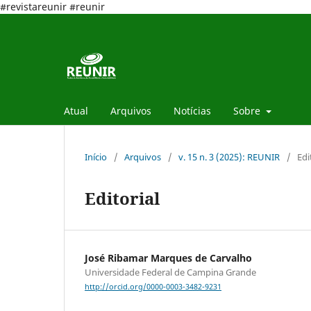
#revistareunir #reunir
Atual
Arquivos
Notícias
Sobre
Início
/
Arquivos
/
v. 15 n. 3 (2025): REUNIR
/
Edi
Editorial
José Ribamar Marques de Carvalho
Universidade Federal de Campina Grande
http://orcid.org/0000-0003-3482-9231