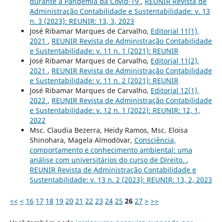
durante a Pandemia da Covid-19
,
REUNIR Revista de
Administração Contabilidade e Sustentabilidade: v. 13
n. 3 (2023): REUNIR: 13, 3, 2023
José Ribamar Marques de Carvalho,
Editorial 11(1),
2021
,
REUNIR Revista de Administração Contabilidade
e Sustentabilidade: v. 11 n. 1 (2021): REUNIR
José Ribamar Marques de Carvalho,
Editorial 11(2),
2021
,
REUNIR Revista de Administração Contabilidade
e Sustentabilidade: v. 11 n. 2 (2021): REUNIR
José Ribamar Marques de Carvalho,
Editorial 12(1),
2022
,
REUNIR Revista de Administração Contabilidade
e Sustentabilidade: v. 12 n. 1 (2022): REUNIR: 12, 1,
2022
Msc. Claudia Bezerra, Heidy Ramos, Msc. Eloisa
Shinohara, Magela Almodóvar,
Consciência,
comportamento e conhecimento ambiental: uma
análise com universitários do curso de Direito.
,
REUNIR Revista de Administração Contabilidade e
Sustentabilidade: v. 13 n. 2 (2023): REUNIR: 13, 2, 2023
<<
<
16
17
18
19
20
21
22
23
24
25
26
27
>
>>