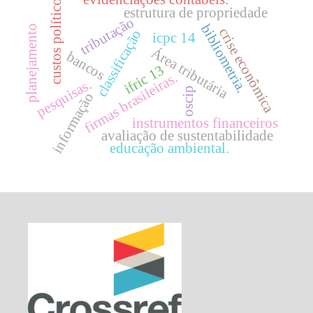
custos políticos
estrutura de propriedade
tributação
bibliometria.
planejamento
crise econômica
classificação
icpc 14
Área tributária
bancos
ifric 13
firmas brasileiras.
pesquisas.
oscip
informação
instrumentos financeiros
avaliação de sustentabilidade
educação ambiental.