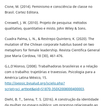
Cisne, M. (2014). Feminismo e consciência de classe no
Brasil. Cortez Editora.
Creswell, J. W. (2010). Projeto de pesquisa: métodos
qualitativo, quantitativo e misto. John Wiley & Sons.
Cuadra Palma, L. N., & Restrepo Quintero, K. (2020). The
mutation of the Chilean corporate habitus based on two
metaphors for female leadership. Revista Cientifica General
Jose Maria Cordova, 18 (30), 461-476.
G.L.D’Alonso, (2008). Trabalhadoras brasileiras e a relação
com o trabalho: trajetórias e travessias. Psicologia para a
América Latina México, 15.
http://pepsic.bvsalud.org/scielo.php?
script=sci_arttext&pid=S1870-350X2008000400003
.
Diehl, B. T., Senna, T. S. (2016). A construção da identidade
da mulher no espaço público: um processo relacionado ao