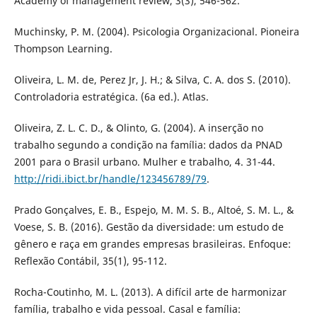
Academy of management review, 3(3), 546-562.
Muchinsky, P. M. (2004). Psicologia Organizacional. Pioneira
Thompson Learning.
Oliveira, L. M. de, Perez Jr, J. H.; & Silva, C. A. dos S. (2010).
Controladoria estratégica. (6a ed.). Atlas.
Oliveira, Z. L. C. D., & Olinto, G. (2004). A inserção no
trabalho segundo a condição na família: dados da PNAD
2001 para o Brasil urbano. Mulher e trabalho, 4. 31-44.
http://ridi.ibict.br/handle/123456789/79
.
Prado Gonçalves, E. B., Espejo, M. M. S. B., Altoé, S. M. L., &
Voese, S. B. (2016). Gestão da diversidade: um estudo de
gênero e raça em grandes empresas brasileiras. Enfoque:
Reflexão Contábil, 35(1), 95-112.
Rocha-Coutinho, M. L. (2013). A difícil arte de harmonizar
família, trabalho e vida pessoal. Casal e família: