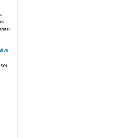
o
o,
ões
aráter
tive
 seu