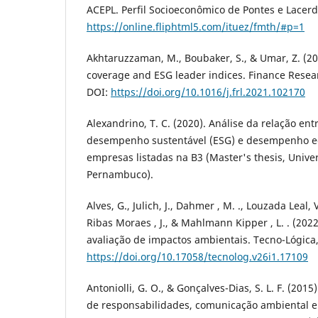
ACEPL. Perfil Socioeconômico de Pontes e Lacer
https://online.fliphtml5.com/ituez/fmth/#p=1
Akhtaruzzaman, M., Boubaker, S., & Umar, Z. (2
coverage and ESG leader indices. Finance Resear
DOI:
https://doi.org/10.1016/j.frl.2021.102170
Alexandrino, T. C. (2020). Análise da relação ent
desempenho sustentável (ESG) e desempenho e
empresas listadas na B3 (Master's thesis, Unive
Pernambuco).
Alves, G., Julich, J., Dahmer , M. ., Louzada Leal, V
Ribas Moraes , J., & Mahlmann Kipper , L. . (20
avaliação de impactos ambientais. Tecno-Lógica, 
https://doi.org/10.17058/tecnolog.v26i1.17109
Antoniolli, G. O., & Gonçalves-Dias, S. L. F. (20
de responsabilidades, comunicação ambiental e