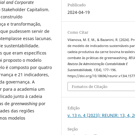
ial and Corporate
Publicado
Stakeholder Capitalism.
2024-04-19
 construído
ça e transformação,
s que pudessem servir de
Como Citar
templasse essas lacunas.
Vilanova, M. E. M., & Bazanini, R. (2024). P
de sustentabilidade.
de modelo de indicadores sustentáveis pa
cadeia produtiva da carne bovina brasileir
ês que eram específicos
combate às práticas de greenwashing.
REU
oi proposto o modelo
Revista De Administração Contabilidade E
elo é composto por quatro
Sustentabilidade
,
13
(4), 177–196.
rnança e 21 indicadores,
https://doi.org/10.18696/reunir.v13i4.157
 da governança. A
Fomatos de Citação
ar para a academia um
licado junto à cadeia
cas de
greenwashing
por
Edição
dades das regiões
v. 13 n. 4 (2023): REUNIR: 13, 4, 
 nos modelos
Seção