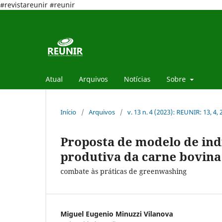
#revistareunir #reunir
Atual
Arquivos
Notícias
Sobre
Início
/
Arquivos
/
v. 13 n. 4 (2023): REUNIR: 13, 4,
Proposta de modelo de ind
produtiva da carne bovina 
combate às práticas de greenwashing
Miguel Eugenio Minuzzi Vilanova