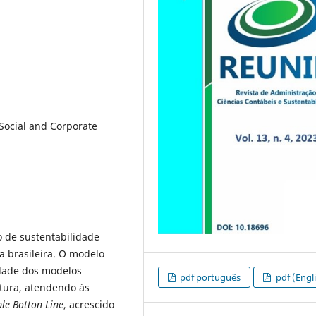
Social and Corporate
 de sustentabilidade
a brasileira. O modelo
idade dos modelos
pdf português
pdf (Engl
atura, atendendo às
ple Botton Line
, acrescido