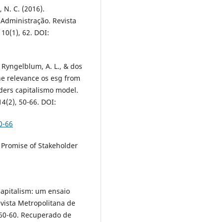
, N. C. (2016).
 Administração. Revista
0(1), 62. DOI:
, Ryngelblum, A. L., & dos
the relevance os esg from
lders capitalismo model.
4(2), 50-66. DOI:
0-66
ry Promise of Stakeholder
 Capitalism: um ensaio
evista Metropolitana de
 60-60. Recuperado de