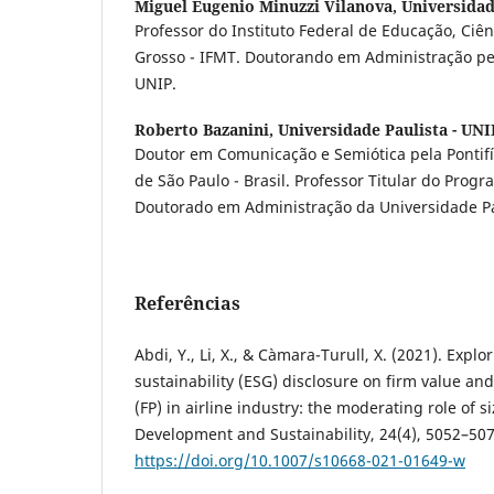
Miguel Eugenio Minuzzi Vilanova,
Universidad
Professor do Instituto Federal de Educação, Ciê
Grosso - IFMT. Doutorando em Administração pel
UNIP.
Roberto Bazanini,
Universidade Paulista - UNI
Doutor em Comunicação e Semiótica pela Pontifí
de São Paulo - Brasil. Professor Titular do Prog
Doutorado em Administração da Universidade Pa
Referências
Abdi, Y., Li, X., & Càmara-Turull, X. (2021). Explo
sustainability (ESG) disclosure on firm value an
(FP) in airline industry: the moderating role of 
Development and Sustainability, 24(4), 5052–507
https://doi.org/10.1007/s10668-021-01649-w