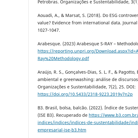
Petrobras. Organizações e Sustentabilidade, 3(1)
Aouadi, A., & Marsat, S. (2018). Do ESG controver
value? Evidence from international data. Journal 
1027-1047.
Arabesque. (2023) Arabesque S-RAY – Methodol
https://reporting.unpri.org/Download.aspx?id
Ray%20Methodology.pdf
Araújo, R. S., Gonçalves-Dias, S. L. F., & Pagotto,
ambiental e greenwashing: análise de discursos 
Organizações e Sustentabilidade, 7(2), 25. DOI:
https://doi.org/10.5433/2318-9223.2019v7n2p
B3. Brasil, bolsa, balcão. (2022). Índice de Sust
(ISE B3). Recuperado de
https://www.b3.com.br/
indices/indices/indices-de-sustentabilidade/ind
empresarial-ise-b3.htm