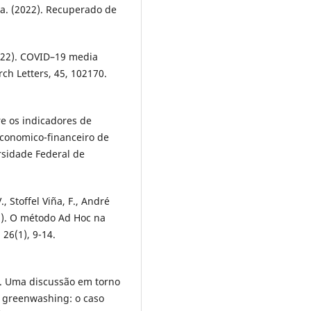
da. (2022). Recuperado de
022). COVID–19 media
ch Letters, 45, 102170.
re os indicadores de
conomico-financeiro de
rsidade Federal de
., Stoffel Viña, F., André
22). O método Ad Hoc na
26(1), 9-14.
15). Uma discussão em torno
 greenwashing: o caso