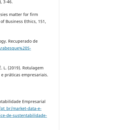
, 3-46.
sies matter for firm
of Business Ethics, 151,
ogy. Recuperado de
=Arabesque%20S-
 É. L. (2019). Rotulagem
e práticas empresariais.
entabilidade Empresarial
pt_br/market-data-e-
ice-de-sustentabilidade-