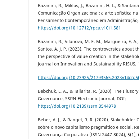
Bazanini, R., Miklos, J., Bazanini, H. L., & Santana
Comunicação Organizacional: a arte sofìstica na
Pensamento Contemporâneo em Administração, 1
https://doi.org/10.12712/rpca.v10i1.581
Bazanini, R., Vilanova, M. E. M., Margueiro, E. A.
Santos, A. J. P. (2023). The controversies about 
the perspective of value creation in the stakeho
Journal on Innovation and Sustainability RISUS, 1
https://doi.org/10.23925/21793565.2023v14i2p5
Bebchuk, L. A., & Tallarita, R. (2020). The Illuso
Governance. SSRN Electronic Journal. DOI:
https://doi.org/10.2139/ssrn.3544978
Beber, A. J., & Rangel, R. R. (2020). Stakeholder
sobre o novo capitalismo pragmático e social. R
Governança Corporativa (ISSN 2447-8024), 5(1),