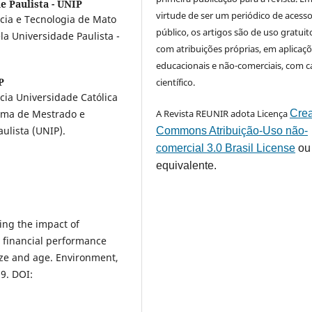
e Paulista - UNIP
virtude de ser um periódico de acess
ncia e Tecnologia de Mato
público, os artigos são de uso gratuit
a Universidade Paulista -
com atribuições próprias, em aplicaç
educacionais e não-comerciais, com c
P
científico.
cia Universidade Católica
rama de Mestrado e
A Revista REUNIR adota Licença
Crea
ulista (UNIP).
Commons Atribuição-Uso não-
comercial 3.0 Brasil License
ou
equivalente.
ring the impact of
d financial performance
size and age. Environment,
9. DOI: