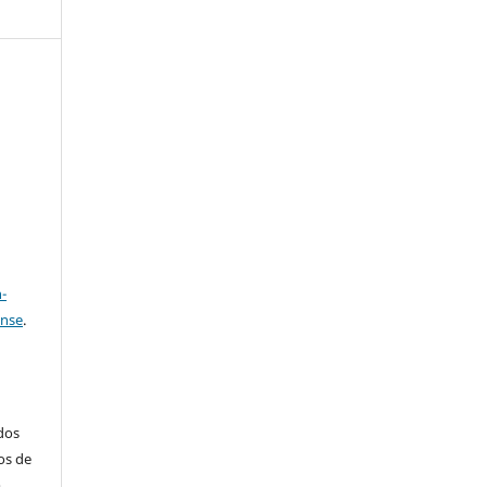
e
a
-
ense
.
ados
os de
m