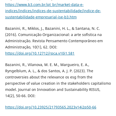
https://www.b3.com.br/pt_br/market-data-e-
indices/indices/indices-de-sustentabilidade/indice-de-
sustentabilidade-empresarial-ise-b3.htm
Bazanini, R., Miklos, J., Bazanini, H. L., & Santana, N. C.
(2016). Comunicação Organizacional: a arte sofìstica na
Administração. Revista Pensamento Contemporâneo em
Administração, 10(1), 62. DOI:
https://doi.org/10.12712/rpca.v10i1.581
Bazanini, R., Vilanova, M. E. M., Margueiro, E. A.,
Ryngelblum, A. L., & dos Santos, A. J. P. (2023). The
controversies about the relevance os esg from the
perspective of value creation in the stakeholders capitalismo
model. Journal on Innovation and Sustainability RISUS,
14(2), 50-66. DOI:
https://doi.org/10.23925/21793565.2023v14i2p50-66