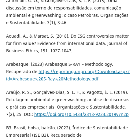
Antoniolli, G. O., & Gonçalves-Dias, S. L. F. (2015). Uma
discussão em torno de responsabilidades, comunicação
ambiental e greenwashing: o caso Petrobras. Organizações
e Sustentabilidade, 3(1), 3-46.
Aouadi, A., & Marsat, S. (2018). Do ESG controversies matter
for firm value? Evidence from international data. Journal of
Business Ethics, 151, 1027-1047.
Arabesque. (2023) Arabesque S-RAY – Methodology.
Recuperado de
https://reporting.unpri.org/Download.aspx?
id=Arabesque%20S-Ray%20Methodology.pdf
Araújo, R. S., Gonçalves-Dias, S. L. F., & Pagotto, É. L. (2019).
Rotulagem ambiental e greenwashing: análise de discursos
e práticas empresariais. Organizações e Sustentabilidade,
7(2), 25. DOI:
https://doi.org/10.5433/2318-9223.2019v7n2p
B3. Brasil, bolsa, balcão. (2022). Índice de Sustentabilidade
Empresarial (ISE B3). Recuperado de