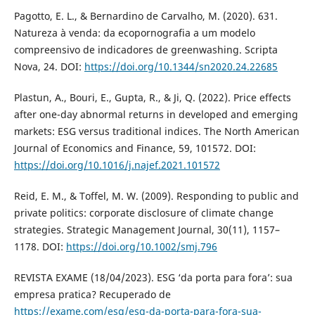
Pagotto, E. L., & Bernardino de Carvalho, M. (2020). 631.
Natureza à venda: da ecopornografia a um modelo
compreensivo de indicadores de greenwashing. Scripta
Nova, 24. DOI:
https://doi.org/10.1344/sn2020.24.22685
Plastun, A., Bouri, E., Gupta, R., & Ji, Q. (2022). Price effects
after one-day abnormal returns in developed and emerging
markets: ESG versus traditional indices. The North American
Journal of Economics and Finance, 59, 101572. DOI:
https://doi.org/10.1016/j.najef.2021.101572
Reid, E. M., & Toffel, M. W. (2009). Responding to public and
private politics: corporate disclosure of climate change
strategies. Strategic Management Journal, 30(11), 1157–
1178. DOI:
https://doi.org/10.1002/smj.796
REVISTA EXAME (18/04/2023). ESG ‘da porta para fora’: sua
empresa pratica? Recuperado de
https://exame.com/esg/esg-da-porta-para-fora-sua-