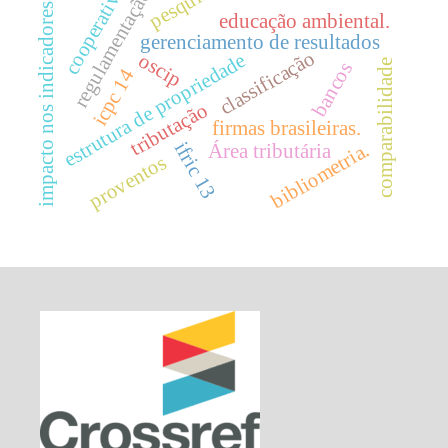
pesquisas.
cooperativas
regulamentação
impacto nos indicadores.
educação ambiental.
gerenciamento de resultados
classificação
estrutura de propriedade
oscip
comparabilidade
bancos
icpc 14
tributação
firmas brasileiras.
ifric 13
bibliometria.
Área tributária
proventos