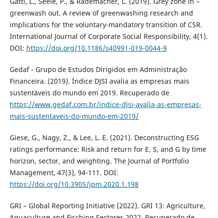
Gatti, L., Seele, P., & Rademacher, L. (2019). Grey zone in –
greenwash out. A review of greenwashing research and
implications for the voluntary-mandatory transition of CSR.
International Journal of Corporate Social Responsibility, 4(1).
DOI:
https://doi.org/10.1186/s40991-019-0044-9
Gedaf - Grupo de Estudos Dirigidos em Administração
Financeira. (2019). Índice DJSI avalia as empresas mais
sustentáveis do mundo em 2019. Recuperado de
https://www.gedaf.com.br/indice-djsi-avalia-as-empresas-
mais-sustentaveis-do-mundo-em-2019/
Giese, G., Nagy, Z., & Lee, L. E. (2021). Deconstructing ESG
ratings performance: Risk and return for E, S, and G by time
horizon, sector, and weighting. The Journal of Portfolio
Management, 47(3), 94-111. DOI:
https://doi.org/10.3905/jpm.2020.1.198
GRI – Global Reporting Initiative (2022). GRI 13: Agriculture,
Aquaculture and Fisching Sectores 2022. Recuperado de