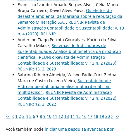
Francisco Ivander Amado Borges Alves, Célia Maria
Braga Carneiro, David Alves Paiva,
Os efeitos do
desastre ambiental de Mariana sobre a reputação da
Samarco Mineração S.A.
,
REUNIR Revista de
Administração Contabilidade e Sustentabilidade: v. 10
n. 4 (2020): REUNIR
Anderson Tiago Peixoto Gonçalves, Karina da Silva
Carvalho Mikosz,
Sistemas de Indicadores de
Sustentabilidade: Análise bibliométrica da produção
científica
,
REUNIR Revista de Administração
Contabilidade e Sustentabilidade: v. 13 n. 2 (2023):
REUNIR: 13, 2, 2023
Sabrina Ribeiro Almeida, Wilson Fadlo Curi, Zedna
Mara de Castro Lucena Vieira,
Sustentabilidade
Hidroambiental: uma análise multicriterial com
multidecisor
,
REUNIR Revista de Administração
Contabilidade e Sustentabilidade: v. 12 n. 2 (2022):
REUNIR: 12, 2, 2022
<<
<
1
2
3
4
5
6
7
8
9
10
11
12
13
14
15
16
17
18
19
20
>
>>
Você também pode
iniciar uma pesquisa avançada por