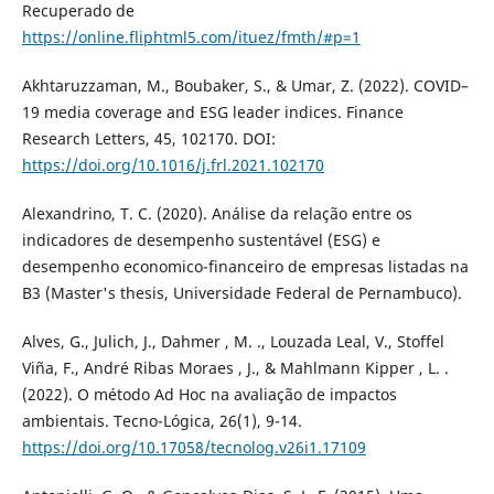
Recuperado de
https://online.fliphtml5.com/ituez/fmth/#p=1
Akhtaruzzaman, M., Boubaker, S., & Umar, Z. (2022). COVID–
19 media coverage and ESG leader indices. Finance
Research Letters, 45, 102170. DOI:
https://doi.org/10.1016/j.frl.2021.102170
Alexandrino, T. C. (2020). Análise da relação entre os
indicadores de desempenho sustentável (ESG) e
desempenho economico-financeiro de empresas listadas na
B3 (Master's thesis, Universidade Federal de Pernambuco).
Alves, G., Julich, J., Dahmer , M. ., Louzada Leal, V., Stoffel
Viña, F., André Ribas Moraes , J., & Mahlmann Kipper , L. .
(2022). O método Ad Hoc na avaliação de impactos
ambientais. Tecno-Lógica, 26(1), 9-14.
https://doi.org/10.17058/tecnolog.v26i1.17109