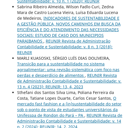
Sustentabilidade: v. 10 n. 1 (2020): REUNIR
Sabrina Ribeiro Almeida, Wilson Fadlo Curi, Zedna
Mara de Castro Lucena Vieira, Luísa Eduarda Lucena
de Medeiros,
INDICADORES DE SUSTENTABILIDADE E
A GESTÃO PÚBLICA, NOVOS CAMINHOS EM BUSCA DA
EFICIÊNCIA E DO ATENDIMENTO DAS NECESSIDADES
SOCIAIS: ESTUDO DE CASO DOS MUNICIPIOS
PARAIBANOS
,
REUNIR Revista de Administração
Contabilidade e Sustentabilidade: v. 8 n. 3 (2018):
REUNIR
MARLI KUASOSKI, SÉRGIO LUÍS DIAS DOLIVEIRA,
Transição para a sustentabilidade no sistema
agroalimentar: uma revisão sistemática com foco nas
perdas e desperdício de alimentos
,
REUNIR Revista
de Administração Contabilidade e Sustentabilidade: v.
13 n. 4 (2023): REUNIR: 13, 4, 2023
Sthefani dos Santos Silva Lima, Poliana Ferreira da
Costa, Tatiane Lopes Duarte, Carlos Cesar Santos,
O
mercado fast fashion e a (in)sustentabilidade do setor
sob o ponto de vista de estudantes universitários da
Unifesspa de Rondon do Pará – PA
,
REUNIR Revista de
Administração Contabilidade e Sustentabilidade: v. 14
n. 2 (2024): REUNIR: 14, 2, 2024