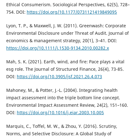
Ethical Consumerism. Sociological Perspectives, 62(5), 728–
754. DOI:
https://doi.org/10.1177/0731121419849095
Lyon, T. P., & Maxwell, J. W. (2011). Greenwash: Corporate
Environmental Disclosure under Threat of Audit. Journal of
economics & management strategy, 20(1), 3–41. DOI:
https://doi.org/10.1111/j.1530-9134.2010.00282.x
Mah, S. K. (2021). Earth, wind, and fire: Pace plays a vital
esg role. The Journal of Structured Finance, 26(4), 73-85.
DOI:
https://doi.org/10.3905/jsf.2021.26.4.073
Mahoney, M., & Potter, J.-L. (2004). Integrating health
impact assessment into the triple bottom line concept.
Environmental Impact Assessment Review, 24(2), 151–160.
DOI:
https://doi.org/10.1016/j.eiar.2003.10.005
Marquis, C., Toffel, M. W., & Zhou, Y. (2016). Scrutiny,
Norms, and Selective Disclosure: A Global Study of