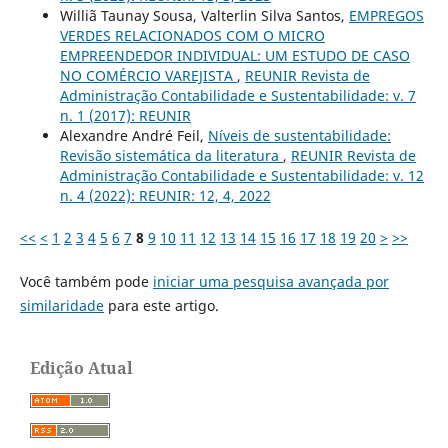
Williã Taunay Sousa, Valterlin Silva Santos,
EMPREGOS
VERDES RELACIONADOS COM O MICRO
EMPREENDEDOR INDIVIDUAL: UM ESTUDO DE CASO
NO COMÉRCIO VAREJISTA
,
REUNIR Revista de
Administração Contabilidade e Sustentabilidade: v. 7
n. 1 (2017): REUNIR
Alexandre André Feil,
Níveis de sustentabilidade:
Revisão sistemática da literatura
,
REUNIR Revista de
Administração Contabilidade e Sustentabilidade: v. 12
n. 4 (2022): REUNIR: 12, 4, 2022
<<
<
1
2
3
4
5
6
7
8
9
10
11
12
13
14
15
16
17
18
19
20
>
>>
Você também pode
iniciar uma pesquisa avançada por
similaridade
para este artigo.
Edição Atual