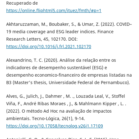
Recuperado de
https://online.fliphtml5.com/ituez/fmth/#p=1
Akhtaruzzaman, M., Boubaker, S., & Umar, Z. (2022). COVID–
19 media coverage and ESG leader indices. Finance
Research Letters, 45, 102170. DOI:
https://doi.org/10.1016/j.frl.2021.102170
Alexandrino, T. C. (2020). Análise da relação entre os
indicadores de desempenho sustentável (ESG) e
desempenho economico-financeiro de empresas listadas na
B3 (Master's thesis, Universidade Federal de Pernambuco).
Alves, G., Julich, J., Dahmer , M. ., Louzada Leal, V., Stoffel
Viña, F., André Ribas Moraes , J., & Mahlmann Kipper , L. .
(2022). O método Ad Hoc na avaliação de impactos
ambientais. Tecno-Lógica, 26(1), 9-14.
https://doi.org/10.17058/tecnolog.v26i1.17109