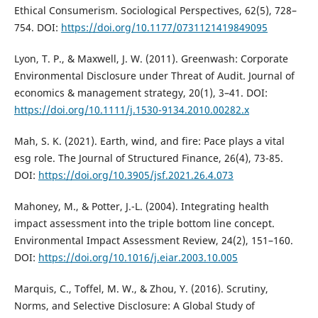
Ethical Consumerism. Sociological Perspectives, 62(5), 728–
754. DOI:
https://doi.org/10.1177/0731121419849095
Lyon, T. P., & Maxwell, J. W. (2011). Greenwash: Corporate
Environmental Disclosure under Threat of Audit. Journal of
economics & management strategy, 20(1), 3–41. DOI:
https://doi.org/10.1111/j.1530-9134.2010.00282.x
Mah, S. K. (2021). Earth, wind, and fire: Pace plays a vital
esg role. The Journal of Structured Finance, 26(4), 73-85.
DOI:
https://doi.org/10.3905/jsf.2021.26.4.073
Mahoney, M., & Potter, J.-L. (2004). Integrating health
impact assessment into the triple bottom line concept.
Environmental Impact Assessment Review, 24(2), 151–160.
DOI:
https://doi.org/10.1016/j.eiar.2003.10.005
Marquis, C., Toffel, M. W., & Zhou, Y. (2016). Scrutiny,
Norms, and Selective Disclosure: A Global Study of