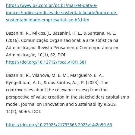
https://www.b3.com.br/pt_br/market-data-e-
indices/indices/indices-de-sustentabilidade/indice-de-
sustentabilidade-empresarial-ise-b3.htm
Bazanini, R., Miklos, J., Bazanini, H. L., & Santana, N. C.
(2016). Comunicação Organizacional: a arte sofìstica na
Administração. Revista Pensamento Contemporâneo em
Administração, 10(1), 62. DOI:
https://doi.org/10.12712/rpca.v10i1.581
Bazanini, R., Vilanova, M. E. M., Margueiro, E. A.,
Ryngelblum, A. L., & dos Santos, A. J. P. (2023). The
controversies about the relevance os esg from the
perspective of value creation in the stakeholders capitalismo
model. Journal on Innovation and Sustainability RISUS,
14(2), 50-66. DOI:
https://doi.org/10.23925/21793565.2023v14i2p50-66