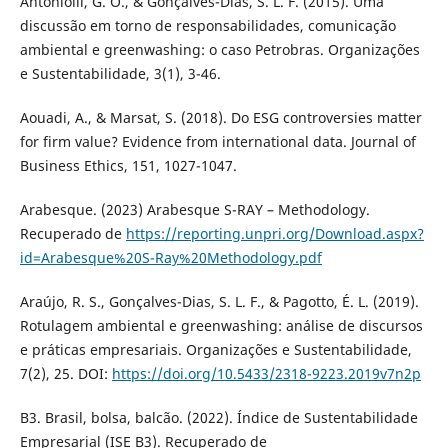
Antoniolli, G. O., & Gonçalves-Dias, S. L. F. (2015). Uma
discussão em torno de responsabilidades, comunicação
ambiental e greenwashing: o caso Petrobras. Organizações
e Sustentabilidade, 3(1), 3-46.
Aouadi, A., & Marsat, S. (2018). Do ESG controversies matter
for firm value? Evidence from international data. Journal of
Business Ethics, 151, 1027-1047.
Arabesque. (2023) Arabesque S-RAY – Methodology.
Recuperado de
https://reporting.unpri.org/Download.aspx?
id=Arabesque%20S-Ray%20Methodology.pdf
Araújo, R. S., Gonçalves-Dias, S. L. F., & Pagotto, É. L. (2019).
Rotulagem ambiental e greenwashing: análise de discursos
e práticas empresariais. Organizações e Sustentabilidade,
7(2), 25. DOI:
https://doi.org/10.5433/2318-9223.2019v7n2p
B3. Brasil, bolsa, balcão. (2022). Índice de Sustentabilidade
Empresarial (ISE B3). Recuperado de