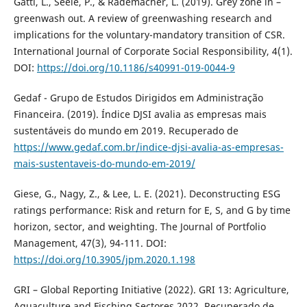
Gatti, L., Seele, P., & Rademacher, L. (2019). Grey zone in –
greenwash out. A review of greenwashing research and
implications for the voluntary-mandatory transition of CSR.
International Journal of Corporate Social Responsibility, 4(1).
DOI:
https://doi.org/10.1186/s40991-019-0044-9
Gedaf - Grupo de Estudos Dirigidos em Administração
Financeira. (2019). Índice DJSI avalia as empresas mais
sustentáveis do mundo em 2019. Recuperado de
https://www.gedaf.com.br/indice-djsi-avalia-as-empresas-
mais-sustentaveis-do-mundo-em-2019/
Giese, G., Nagy, Z., & Lee, L. E. (2021). Deconstructing ESG
ratings performance: Risk and return for E, S, and G by time
horizon, sector, and weighting. The Journal of Portfolio
Management, 47(3), 94-111. DOI:
https://doi.org/10.3905/jpm.2020.1.198
GRI – Global Reporting Initiative (2022). GRI 13: Agriculture,
Aquaculture and Fisching Sectores 2022. Recuperado de