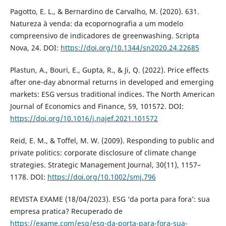
Pagotto, E. L., & Bernardino de Carvalho, M. (2020). 631.
Natureza à venda: da ecopornografia a um modelo
compreensivo de indicadores de greenwashing. Scripta
Nova, 24. DOI:
https://doi.org/10.1344/sn2020.24.22685
Plastun, A., Bouri, E., Gupta, R., & Ji, Q. (2022). Price effects
after one-day abnormal returns in developed and emerging
markets: ESG versus traditional indices. The North American
Journal of Economics and Finance, 59, 101572. DOI:
https://doi.org/10.1016/j.najef.2021.101572
Reid, E. M., & Toffel, M. W. (2009). Responding to public and
private politics: corporate disclosure of climate change
strategies. Strategic Management Journal, 30(11), 1157–
1178. DOI:
https://doi.org/10.1002/smj.796
REVISTA EXAME (18/04/2023). ESG ‘da porta para fora’: sua
empresa pratica? Recuperado de
https://exame.com/esg/esg-da-porta-para-fora-sua-