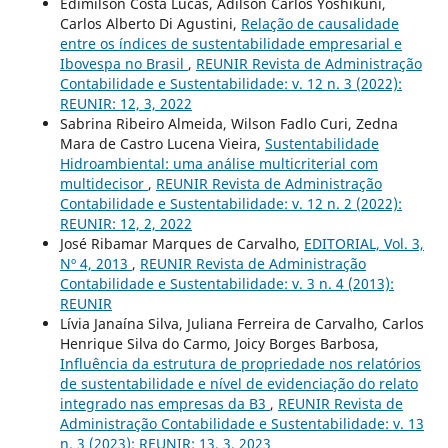
Edimilson Costa Lucas, Adilson Carlos Yoshikuni,
Carlos Alberto Di Agustini,
Relação de causalidade
entre os índices de sustentabilidade empresarial e
Ibovespa no Brasil
,
REUNIR Revista de Administração
Contabilidade e Sustentabilidade: v. 12 n. 3 (2022):
REUNIR: 12, 3, 2022
Sabrina Ribeiro Almeida, Wilson Fadlo Curi, Zedna
Mara de Castro Lucena Vieira,
Sustentabilidade
Hidroambiental: uma análise multicriterial com
multidecisor
,
REUNIR Revista de Administração
Contabilidade e Sustentabilidade: v. 12 n. 2 (2022):
REUNIR: 12, 2, 2022
José Ribamar Marques de Carvalho,
EDITORIAL, Vol. 3,
Nº 4, 2013
,
REUNIR Revista de Administração
Contabilidade e Sustentabilidade: v. 3 n. 4 (2013):
REUNIR
Lívia Janaína Silva, Juliana Ferreira de Carvalho, Carlos
Henrique Silva do Carmo, Joicy Borges Barbosa,
Influência da estrutura de propriedade nos relatórios
de sustentabilidade e nível de evidenciação do relato
integrado nas empresas da B3
,
REUNIR Revista de
Administração Contabilidade e Sustentabilidade: v. 13
n. 3 (2023): REUNIR: 13, 3, 2023