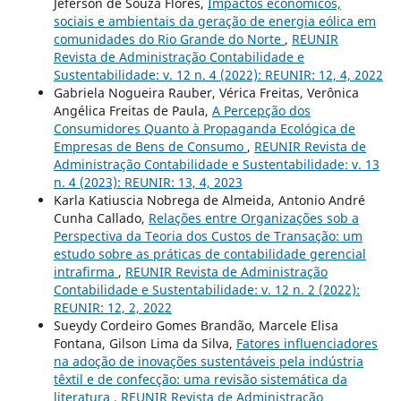
Jéferson de Souza Flores,
Impactos econômicos,
sociais e ambientais da geração de energia eólica em
comunidades do Rio Grande do Norte
,
REUNIR
Revista de Administração Contabilidade e
Sustentabilidade: v. 12 n. 4 (2022): REUNIR: 12, 4, 2022
Gabriela Nogueira Rauber, Vérica Freitas, Verônica
Angélica Freitas de Paula,
A Percepção dos
Consumidores Quanto à Propaganda Ecológica de
Empresas de Bens de Consumo
,
REUNIR Revista de
Administração Contabilidade e Sustentabilidade: v. 13
n. 4 (2023): REUNIR: 13, 4, 2023
Karla Katiuscia Nobrega de Almeida, Antonio André
Cunha Callado,
Relações entre Organizações sob a
Perspectiva da Teoria dos Custos de Transação: um
estudo sobre as práticas de contabilidade gerencial
intrafirma
,
REUNIR Revista de Administração
Contabilidade e Sustentabilidade: v. 12 n. 2 (2022):
REUNIR: 12, 2, 2022
Sueydy Cordeiro Gomes Brandão, Marcele Elisa
Fontana, Gilson Lima da Silva,
Fatores influenciadores
na adoção de inovações sustentáveis pela indústria
têxtil e de confecção: uma revisão sistemática da
literatura
,
REUNIR Revista de Administração