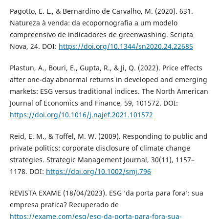
Pagotto, E. L., & Bernardino de Carvalho, M. (2020). 631.
Natureza à venda: da ecopornografia a um modelo
compreensivo de indicadores de greenwashing. Scripta
Nova, 24. DOI:
https://doi.org/10.1344/sn2020.24.22685
Plastun, A., Bouri, E., Gupta, R., & Ji, Q. (2022). Price effects
after one-day abnormal returns in developed and emerging
markets: ESG versus traditional indices. The North American
Journal of Economics and Finance, 59, 101572. DOI:
https://doi.org/10.1016/j.najef.2021.101572
Reid, E. M., & Toffel, M. W. (2009). Responding to public and
private politics: corporate disclosure of climate change
strategies. Strategic Management Journal, 30(11), 1157–
1178. DOI:
https://doi.org/10.1002/smj.796
REVISTA EXAME (18/04/2023). ESG ‘da porta para fora’: sua
empresa pratica? Recuperado de
https://exame.com/esg/esg-da-porta-para-fora-sua-