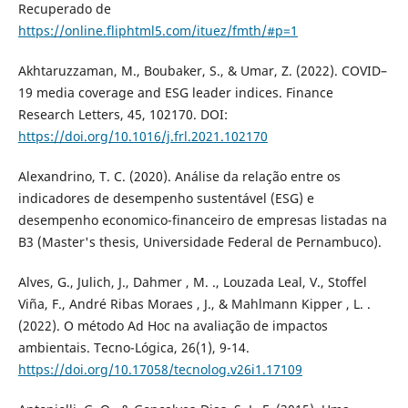
Recuperado de
https://online.fliphtml5.com/ituez/fmth/#p=1
Akhtaruzzaman, M., Boubaker, S., & Umar, Z. (2022). COVID–
19 media coverage and ESG leader indices. Finance
Research Letters, 45, 102170. DOI:
https://doi.org/10.1016/j.frl.2021.102170
Alexandrino, T. C. (2020). Análise da relação entre os
indicadores de desempenho sustentável (ESG) e
desempenho economico-financeiro de empresas listadas na
B3 (Master's thesis, Universidade Federal de Pernambuco).
Alves, G., Julich, J., Dahmer , M. ., Louzada Leal, V., Stoffel
Viña, F., André Ribas Moraes , J., & Mahlmann Kipper , L. .
(2022). O método Ad Hoc na avaliação de impactos
ambientais. Tecno-Lógica, 26(1), 9-14.
https://doi.org/10.17058/tecnolog.v26i1.17109