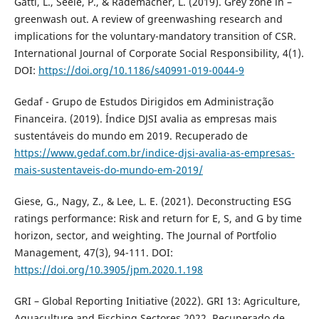
Gatti, L., Seele, P., & Rademacher, L. (2019). Grey zone in –
greenwash out. A review of greenwashing research and
implications for the voluntary-mandatory transition of CSR.
International Journal of Corporate Social Responsibility, 4(1).
DOI:
https://doi.org/10.1186/s40991-019-0044-9
Gedaf - Grupo de Estudos Dirigidos em Administração
Financeira. (2019). Índice DJSI avalia as empresas mais
sustentáveis do mundo em 2019. Recuperado de
https://www.gedaf.com.br/indice-djsi-avalia-as-empresas-
mais-sustentaveis-do-mundo-em-2019/
Giese, G., Nagy, Z., & Lee, L. E. (2021). Deconstructing ESG
ratings performance: Risk and return for E, S, and G by time
horizon, sector, and weighting. The Journal of Portfolio
Management, 47(3), 94-111. DOI:
https://doi.org/10.3905/jpm.2020.1.198
GRI – Global Reporting Initiative (2022). GRI 13: Agriculture,
Aquaculture and Fisching Sectores 2022. Recuperado de