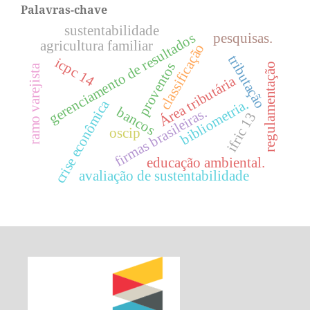
Palavras-chave
sustentabilidade
gerenciamento de resultados
pesquisas.
agricultura familiar
classificação
tributação
icpc 14
proventos
regulamentação
ramo varejista
Área tributária
bibliometria.
crise econômica
bancos
firmas brasileiras.
ifric 13
oscip
educação ambiental.
avaliação de sustentabilidade