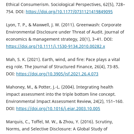
Ethical Consumerism. Sociological Perspectives, 62(5), 728–
754. DOI:
https://doi.org/10.1177/0731121419849095
Lyon, T. P., & Maxwell, J. W. (2011). Greenwash: Corporate
Environmental Disclosure under Threat of Audit. Journal of
economics & management strategy, 20(1), 3–41. DOI:
https://doi.org/10.1111/j.1530-9134.2010.00282.x
Mah, S. K. (2021). Earth, wind, and fire: Pace plays a vital
esg role. The Journal of Structured Finance, 26(4), 73-85.
DOI:
https://doi.org/10.3905/jsf.2021.26.4.073
Mahoney, M., & Potter, J.-L. (2004). Integrating health
impact assessment into the triple bottom line concept.
Environmental Impact Assessment Review, 24(2), 151–160.
DOI:
https://doi.org/10.1016/j.eiar.2003.10.005
Marquis, C., Toffel, M. W., & Zhou, Y. (2016). Scrutiny,
Norms, and Selective Disclosure: A Global Study of