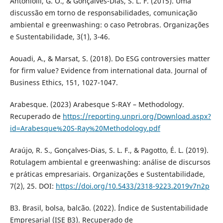
Antoniolli, G. O., & Gonçalves-Dias, S. L. F. (2015). Uma
discussão em torno de responsabilidades, comunicação
ambiental e greenwashing: o caso Petrobras. Organizações
e Sustentabilidade, 3(1), 3-46.
Aouadi, A., & Marsat, S. (2018). Do ESG controversies matter
for firm value? Evidence from international data. Journal of
Business Ethics, 151, 1027-1047.
Arabesque. (2023) Arabesque S-RAY – Methodology.
Recuperado de
https://reporting.unpri.org/Download.aspx?
id=Arabesque%20S-Ray%20Methodology.pdf
Araújo, R. S., Gonçalves-Dias, S. L. F., & Pagotto, É. L. (2019).
Rotulagem ambiental e greenwashing: análise de discursos
e práticas empresariais. Organizações e Sustentabilidade,
7(2), 25. DOI:
https://doi.org/10.5433/2318-9223.2019v7n2p
B3. Brasil, bolsa, balcão. (2022). Índice de Sustentabilidade
Empresarial (ISE B3). Recuperado de