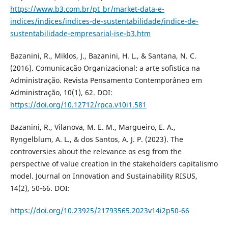
https://www.b3.com.br/pt_br/market-data-e-
indices/indices/indices-de-sustentabilidade/indice-de-
sustentabilidade-empresarial-ise-b3.htm
Bazanini, R., Miklos, J., Bazanini, H. L., & Santana, N. C.
(2016). Comunicação Organizacional: a arte sofìstica na
Administração. Revista Pensamento Contemporâneo em
Administração, 10(1), 62. DOI:
https://doi.org/10.12712/rpca.v10i1.581
Bazanini, R., Vilanova, M. E. M., Margueiro, E. A.,
Ryngelblum, A. L., & dos Santos, A. J. P. (2023). The
controversies about the relevance os esg from the
perspective of value creation in the stakeholders capitalismo
model. Journal on Innovation and Sustainability RISUS,
14(2), 50-66. DOI:
https://doi.org/10.23925/21793565.2023v14i2p50-66