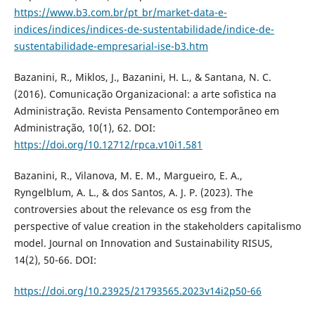
https://www.b3.com.br/pt_br/market-data-e-
indices/indices/indices-de-sustentabilidade/indice-de-
sustentabilidade-empresarial-ise-b3.htm
Bazanini, R., Miklos, J., Bazanini, H. L., & Santana, N. C.
(2016). Comunicação Organizacional: a arte sofìstica na
Administração. Revista Pensamento Contemporâneo em
Administração, 10(1), 62. DOI:
https://doi.org/10.12712/rpca.v10i1.581
Bazanini, R., Vilanova, M. E. M., Margueiro, E. A.,
Ryngelblum, A. L., & dos Santos, A. J. P. (2023). The
controversies about the relevance os esg from the
perspective of value creation in the stakeholders capitalismo
model. Journal on Innovation and Sustainability RISUS,
14(2), 50-66. DOI:
https://doi.org/10.23925/21793565.2023v14i2p50-66