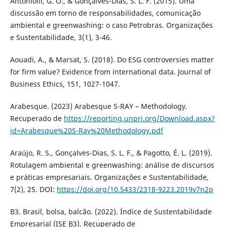
Antoniolli, G. O., & Gonçalves-Dias, S. L. F. (2015). Uma
discussão em torno de responsabilidades, comunicação
ambiental e greenwashing: o caso Petrobras. Organizações
e Sustentabilidade, 3(1), 3-46.
Aouadi, A., & Marsat, S. (2018). Do ESG controversies matter
for firm value? Evidence from international data. Journal of
Business Ethics, 151, 1027-1047.
Arabesque. (2023) Arabesque S-RAY – Methodology.
Recuperado de
https://reporting.unpri.org/Download.aspx?
id=Arabesque%20S-Ray%20Methodology.pdf
Araújo, R. S., Gonçalves-Dias, S. L. F., & Pagotto, É. L. (2019).
Rotulagem ambiental e greenwashing: análise de discursos
e práticas empresariais. Organizações e Sustentabilidade,
7(2), 25. DOI:
https://doi.org/10.5433/2318-9223.2019v7n2p
B3. Brasil, bolsa, balcão. (2022). Índice de Sustentabilidade
Empresarial (ISE B3). Recuperado de