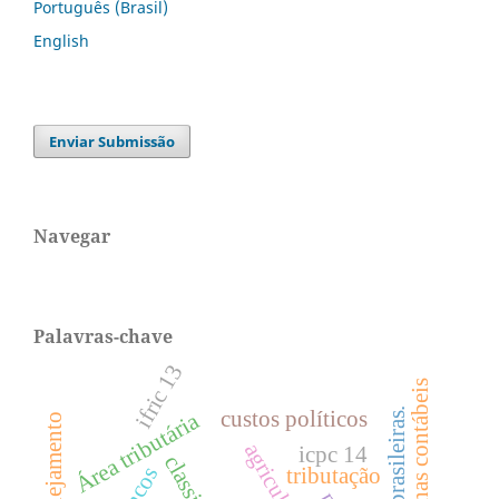
Português (Brasil)
English
Enviar Submissão
Navegar
Palavras-chave
ifric 13
escolhas contábeis
firmas brasileiras.
custos políticos
Área tributária
planejamento
icpc 14
bancos
tributação