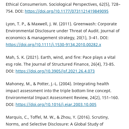
Ethical Consumerism. Sociological Perspectives, 62(5), 728–
754. DOI:
https://doi.org/10.1177/0731121419849095
Lyon, T. P., & Maxwell, J. W. (2011). Greenwash: Corporate
Environmental Disclosure under Threat of Audit. Journal of
economics & management strategy, 20(1), 3–41. DOI:
https://doi.org/10.1111/j.1530-9134.2010.00282.x
Mah, S. K. (2021). Earth, wind, and fire: Pace plays a vital
esg role. The Journal of Structured Finance, 26(4), 73-85.
DOI:
https://doi.org/10.3905/jsf.2021.26.4.073
Mahoney, M., & Potter, J.-L. (2004). Integrating health
impact assessment into the triple bottom line concept.
Environmental Impact Assessment Review, 24(2), 151–160.
DOI:
https://doi.org/10.1016/j.eiar.2003.10.005
Marquis, C., Toffel, M. W., & Zhou, Y. (2016). Scrutiny,
Norms, and Selective Disclosure: A Global Study of