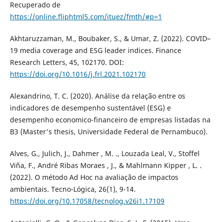
Recuperado de
https://online.fliphtml5.com/ituez/fmth/#p=1
Akhtaruzzaman, M., Boubaker, S., & Umar, Z. (2022). COVID–
19 media coverage and ESG leader indices. Finance
Research Letters, 45, 102170. DOI:
https://doi.org/10.1016/j.frl.2021.102170
Alexandrino, T. C. (2020). Análise da relação entre os
indicadores de desempenho sustentável (ESG) e
desempenho economico-financeiro de empresas listadas na
B3 (Master's thesis, Universidade Federal de Pernambuco).
Alves, G., Julich, J., Dahmer , M. ., Louzada Leal, V., Stoffel
Viña, F., André Ribas Moraes , J., & Mahlmann Kipper , L. .
(2022). O método Ad Hoc na avaliação de impactos
ambientais. Tecno-Lógica, 26(1), 9-14.
https://doi.org/10.17058/tecnolog.v26i1.17109