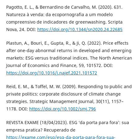
Pagotto, E. L., & Bernardino de Carvalho, M. (2020). 631.
Natureza à venda: da ecopornografia a um modelo
compreensivo de indicadores de greenwashing. Scripta
Nova, 24. DOI:
https://doi.org/10.1344/sn2020.24.22685
Plastun, A., Bouri, E., Gupta, R., & Ji, Q. (2022). Price effects
after one-day abnormal returns in developed and emerging
markets: ESG versus traditional indices. The North American
Journal of Economics and Finance, 59, 101572. DOI:
https://doi.org/10.1016/j.najef.2021.101572
Reid, E. M., & Toffel, M. W. (2009). Responding to public and
private politics: corporate disclosure of climate change
strategies. Strategic Management Journal, 30(11), 1157–
1178. DOI:
https://doi.org/10.1002/smj.796
REVISTA EXAME (18/04/2023). ESG ‘da porta para fora’: sua
empresa pratica? Recuperado de
https://exame.com/esg/esg-da-porta-para-fora-sua-