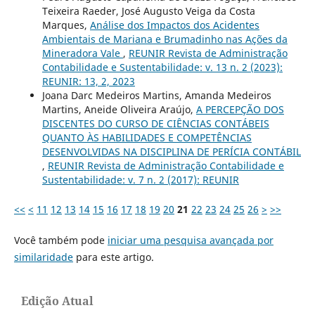
Teixeira Raeder, José Augusto Veiga da Costa
Marques,
Análise dos Impactos dos Acidentes
Ambientais de Mariana e Brumadinho nas Ações da
Mineradora Vale
,
REUNIR Revista de Administração
Contabilidade e Sustentabilidade: v. 13 n. 2 (2023):
REUNIR: 13, 2, 2023
Joana Darc Medeiros Martins, Amanda Medeiros
Martins, Aneide Oliveira Araújo,
A PERCEPÇÃO DOS
DISCENTES DO CURSO DE CIÊNCIAS CONTÁBEIS
QUANTO ÀS HABILIDADES E COMPETÊNCIAS
DESENVOLVIDAS NA DISCIPLINA DE PERÍCIA CONTÁBIL
,
REUNIR Revista de Administração Contabilidade e
Sustentabilidade: v. 7 n. 2 (2017): REUNIR
<<
<
11
12
13
14
15
16
17
18
19
20
21
22
23
24
25
26
>
>>
Você também pode
iniciar uma pesquisa avançada por
similaridade
para este artigo.
Edição Atual