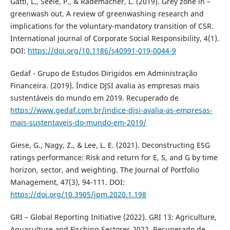
Gatti, L., Seele, P., & Rademacher, L. (2019). Grey zone in –
greenwash out. A review of greenwashing research and
implications for the voluntary-mandatory transition of CSR.
International Journal of Corporate Social Responsibility, 4(1).
DOI:
https://doi.org/10.1186/s40991-019-0044-9
Gedaf - Grupo de Estudos Dirigidos em Administração
Financeira. (2019). Índice DJSI avalia as empresas mais
sustentáveis do mundo em 2019. Recuperado de
https://www.gedaf.com.br/indice-djsi-avalia-as-empresas-
mais-sustentaveis-do-mundo-em-2019/
Giese, G., Nagy, Z., & Lee, L. E. (2021). Deconstructing ESG
ratings performance: Risk and return for E, S, and G by time
horizon, sector, and weighting. The Journal of Portfolio
Management, 47(3), 94-111. DOI:
https://doi.org/10.3905/jpm.2020.1.198
GRI – Global Reporting Initiative (2022). GRI 13: Agriculture,
Aquaculture and Fisching Sectores 2022. Recuperado de