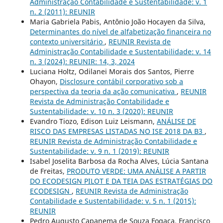
Administração Contabilidade e Sustentabilidade: v. 1
n. 2 (2011): REUNIR
Maria Gabriela Pabis, Antônio João Hocayen da Silva,
Determinantes do nível de alfabetização financeira no
contexto universitário
,
REUNIR Revista de
Administração Contabilidade e Sustentabilidade: v. 14
n. 3 (2024): REUNIR: 14, 3, 2024
Luciana Holtz, Odilanei Morais dos Santos, Pierre
Ohayon,
Disclosure contábil corporativo sob a
perspectiva da teoria da ação comunicativa
,
REUNIR
Revista de Administração Contabilidade e
Sustentabilidade: v. 10 n. 3 (2020): REUNIR
Evandro Tiozo, Edison Luiz Leismann,
ANÁLISE DE
RISCO DAS EMPRESAS LISTADAS NO ISE 2018 DA B3
,
REUNIR Revista de Administração Contabilidade e
Sustentabilidade: v. 9 n. 1 (2019): REUNIR
Isabel Joselita Barbosa da Rocha Alves, Lúcia Santana
de Freitas,
PRODUTO VERDE: UMA ANÁLISE A PARTIR
DO ECODESIGN PILOT E DA TEIA DAS ESTRATÉGIAS DO
ECODESIGN
,
REUNIR Revista de Administração
Contabilidade e Sustentabilidade: v. 5 n. 1 (2015):
REUNIR
Pedro Augusto Capanema de Souza Fogaça, Francisco