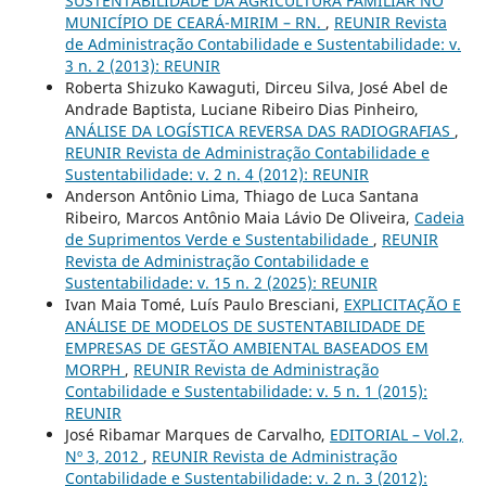
SUSTENTABILIDADE DA AGRICULTURA FAMILIAR NO
MUNICÍPIO DE CEARÁ-MIRIM – RN.
,
REUNIR Revista
de Administração Contabilidade e Sustentabilidade: v.
3 n. 2 (2013): REUNIR
Roberta Shizuko Kawaguti, Dirceu Silva, José Abel de
Andrade Baptista, Luciane Ribeiro Dias Pinheiro,
ANÁLISE DA LOGÍSTICA REVERSA DAS RADIOGRAFIAS
,
REUNIR Revista de Administração Contabilidade e
Sustentabilidade: v. 2 n. 4 (2012): REUNIR
Anderson Antônio Lima, Thiago de Luca Santana
Ribeiro, Marcos Antônio Maia Lávio De Oliveira,
Cadeia
de Suprimentos Verde e Sustentabilidade
,
REUNIR
Revista de Administração Contabilidade e
Sustentabilidade: v. 15 n. 2 (2025): REUNIR
Ivan Maia Tomé, Luís Paulo Bresciani,
EXPLICITAÇÃO E
ANÁLISE DE MODELOS DE SUSTENTABILIDADE DE
EMPRESAS DE GESTÃO AMBIENTAL BASEADOS EM
MORPH
,
REUNIR Revista de Administração
Contabilidade e Sustentabilidade: v. 5 n. 1 (2015):
REUNIR
José Ribamar Marques de Carvalho,
EDITORIAL – Vol.2,
Nº 3, 2012
,
REUNIR Revista de Administração
Contabilidade e Sustentabilidade: v. 2 n. 3 (2012):