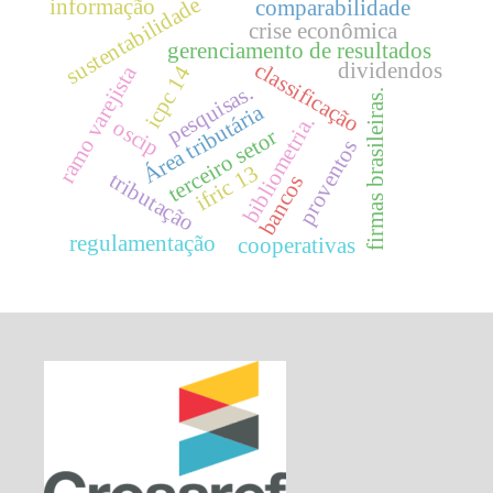
sustentabilidade
informação
comparabilidade
crise econômica
gerenciamento de resultados
classificação
dividendos
ramo varejista
icpc 14
pesquisas.
firmas brasileiras.
Área tributária
bibliometria.
oscip
terceiro setor
proventos
ifric 13
tributação
bancos
regulamentação
cooperativas