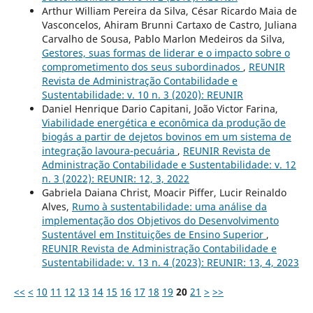
Arthur William Pereira da Silva, César Ricardo Maia de
Vasconcelos, Ahiram Brunni Cartaxo de Castro, Juliana
Carvalho de Sousa, Pablo Marlon Medeiros da Silva,
Gestores, suas formas de liderar e o impacto sobre o
comprometimento dos seus subordinados
,
REUNIR
Revista de Administração Contabilidade e
Sustentabilidade: v. 10 n. 3 (2020): REUNIR
Daniel Henrique Dario Capitani, João Victor Farina,
Viabilidade energética e econômica da produção de
biogás a partir de dejetos bovinos em um sistema de
integração lavoura-pecuária
,
REUNIR Revista de
Administração Contabilidade e Sustentabilidade: v. 12
n. 3 (2022): REUNIR: 12, 3, 2022
Gabriela Daiana Christ, Moacir Piffer, Lucir Reinaldo
Alves,
Rumo à sustentabilidade: uma análise da
implementação dos Objetivos do Desenvolvimento
Sustentável em Instituições de Ensino Superior
,
REUNIR Revista de Administração Contabilidade e
Sustentabilidade: v. 13 n. 4 (2023): REUNIR: 13, 4, 2023
<<
<
10
11
12
13
14
15
16
17
18
19
20
21
>
>>