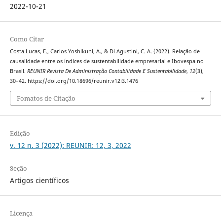
2022-10-21
Como Citar
Costa Lucas, E., Carlos Yoshikuni, A., & Di Agustini, C. A. (2022). Relação de
causalidade entre os índices de sustentabilidade empresarial e Ibovespa no
Brasil.
REUNIR Revista De Administração Contabilidade E Sustentabilidade
,
12
(3),
30–42. https://doi.org/10.18696/reunir.v12i3.1476
Fomatos de Citação
Edição
v. 12 n. 3 (2022): REUNIR: 12, 3, 2022
Seção
Artigos científicos
Licença