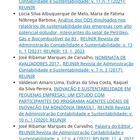
Contabilidade e Sustentabilidade: v. 11 n. 1 (2021):
REUNIR
Lúcia Silva Albuquerque de Melo, Maria de Fátima
Nóbrega Barbosa,
Análise dos ODS divulgados nos
relatórios de sustentabilidade das empresas com alto
potencial poluidor, integrantes do setor de Petróleo,
Gás e Biocombustível da B3
,
REUNIR Revista de
Administração Contabilidade e Sustentabilidade: v. 13
n. 1 (2023): REUNIR: 13, 1, 2023
José Ribamar Marques de Carvalho,
NOMINATA DE
AVALIADORES 2017
,
REUNIR Revista de Administração
Contabilidade e Sustentabilidade: v. 7 n. 3 (2017):
REUNIR
Váldeson Amaro Lima, Esdras da Silva Costa, Raquel
da Silva Pereira,
INOVAÇÃO E SUSTENTABILIDADE EM
PEQUENAS EMPRESAS: UM ESTUDO COM
PARTICIPANTES DO PROGRAMA AGENTES LOCAIS DE
INOVAÇÃO EM RONDÔNIA (BRASIL)
,
REUNIR Revista
de Administração Contabilidade e Sustentabilidade: v.
10 n. 1 (2020): REUNIR
José Ribamar Marques de Carvalho,
Palavra do Editor
,
REUNIR Revista de Administração Contabilidade e
Sustentabilidade: v. 12 n. 4 (2022): REUNIR: 12, 4, 2022