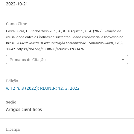
2022-10-21
Como Citar
Costa Lucas, E., Carlos Yoshikuni, A., & Di Agustini, C. A. (2022). Relação de
causalidade entre os índices de sustentabilidade empresarial e Ibovespa no
Brasil.
REUNIR Revista De Administração Contabilidade E Sustentabilidade
,
12
(3),
30–42. https://doi.org/10.18696/reunir.v12i3.1476
Fomatos de Citação
Edição
v. 12 n. 3 (2022): REUNIR: 12, 3, 2022
Seção
Artigos científicos
Licença