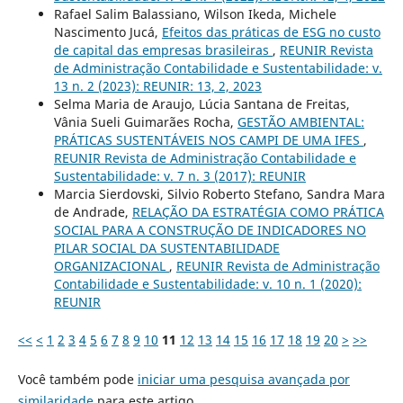
Rafael Salim Balassiano, Wilson Ikeda, Michele
Nascimento Jucá,
Efeitos das práticas de ESG no custo
de capital das empresas brasileiras
,
REUNIR Revista
de Administração Contabilidade e Sustentabilidade: v.
13 n. 2 (2023): REUNIR: 13, 2, 2023
Selma Maria de Araujo, Lúcia Santana de Freitas,
Vânia Sueli Guimarães Rocha,
GESTÃO AMBIENTAL:
PRÁTICAS SUSTENTÁVEIS NOS CAMPI DE UMA IFES
,
REUNIR Revista de Administração Contabilidade e
Sustentabilidade: v. 7 n. 3 (2017): REUNIR
Marcia Sierdovski, Silvio Roberto Stefano, Sandra Mara
de Andrade,
RELAÇÃO DA ESTRATÉGIA COMO PRÁTICA
SOCIAL PARA A CONSTRUÇÃO DE INDICADORES NO
PILAR SOCIAL DA SUSTENTABILIDADE
ORGANIZACIONAL
,
REUNIR Revista de Administração
Contabilidade e Sustentabilidade: v. 10 n. 1 (2020):
REUNIR
<<
<
1
2
3
4
5
6
7
8
9
10
11
12
13
14
15
16
17
18
19
20
>
>>
Você também pode
iniciar uma pesquisa avançada por
similaridade
para este artigo.