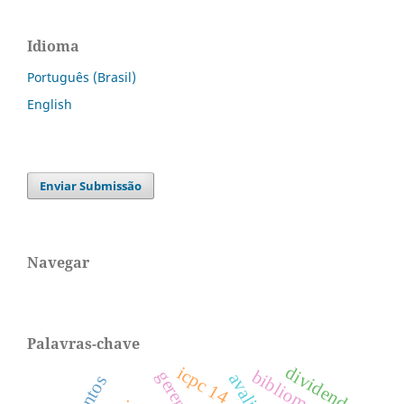
Idioma
Português (Brasil)
English
Enviar Submissão
Navegar
Palavras-chave
dividendos
icpc 14
bibliometria.