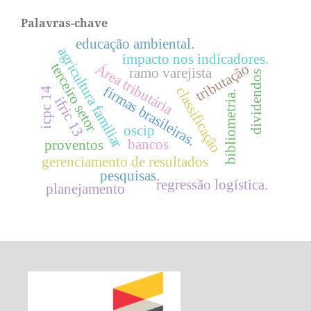
Palavras-chave
educação ambiental.
agricultura familiar
impacto nos indicadores.
terceiro setor
Área tributária
tributação
ramo varejista
dividendos
firmas brasileiras.
classificação
icpc 14
bibliometria.
ifric 13
oscip
bancos
proventos
gerenciamento de resultados
pesquisas.
regressão logística.
planejamento