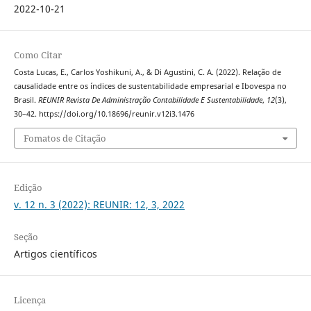
2022-10-21
Como Citar
Costa Lucas, E., Carlos Yoshikuni, A., & Di Agustini, C. A. (2022). Relação de
causalidade entre os índices de sustentabilidade empresarial e Ibovespa no
Brasil.
REUNIR Revista De Administração Contabilidade E Sustentabilidade
,
12
(3),
30–42. https://doi.org/10.18696/reunir.v12i3.1476
Fomatos de Citação
Edição
v. 12 n. 3 (2022): REUNIR: 12, 3, 2022
Seção
Artigos científicos
Licença