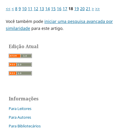
<<
<
8
9
10
11
12
13
14
15
16
17
18
19
20
21
>
>>
Você também pode
iniciar uma pesquisa avançada por
similaridade
para este artigo.
Edição Atual
Informações
Para Leitores
Para Autores
Para Bibliotecários