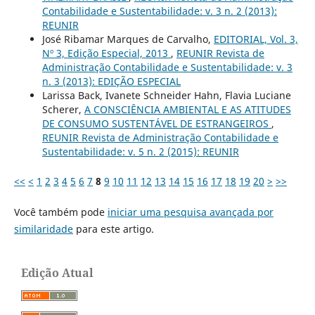
Contabilidade e Sustentabilidade: v. 3 n. 2 (2013):
REUNIR
José Ribamar Marques de Carvalho,
EDITORIAL, Vol. 3,
Nº 3, Edição Especial, 2013
,
REUNIR Revista de
Administração Contabilidade e Sustentabilidade: v. 3
n. 3 (2013): EDIÇÃO ESPECIAL
Larissa Back, Ivanete Schneider Hahn, Flavia Luciane
Scherer,
A CONSCIÊNCIA AMBIENTAL E AS ATITUDES
DE CONSUMO SUSTENTÁVEL DE ESTRANGEIROS
,
REUNIR Revista de Administração Contabilidade e
Sustentabilidade: v. 5 n. 2 (2015): REUNIR
<<
<
1
2
3
4
5
6
7
8
9
10
11
12
13
14
15
16
17
18
19
20
>
>>
Você também pode
iniciar uma pesquisa avançada por
similaridade
para este artigo.
Edição Atual