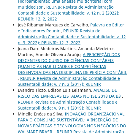
Hidroambiental: uma análise multicriterial com
multidecisor
,
REUNIR Revista de Administração
Contabilidade e Sustentabilidade: v. 12 n. 2 (2022):
REUNIR: 12, 2, 2022
José Ribamar Marques de Carvalho,
Palavra do Editor
e Indicadores Reunir
,
REUNIR Revista de
Administração Contabilidade e Sustentabilidade: v. 12
n. 3 (2022): REUNIR: 12, 3, 2022
Joana Darc Medeiros Martins, Amanda Medeiros
Martins, Aneide Oliveira Araújo,
A PERCEPÇÃO DOS
DISCENTES DO CURSO DE CIÊNCIAS CONTÁBEIS
QUANTO ÀS HABILIDADES E COMPETÊNCIAS
DESENVOLVIDAS NA DISCIPLINA DE PERÍCIA CONTÁBIL
,
REUNIR Revista de Administração Contabilidade e
Sustentabilidade: v. 7 n. 2 (2017): REUNIR
Evandro Tiozo, Edison Luiz Leismann,
ANÁLISE DE
RISCO DAS EMPRESAS LISTADAS NO ISE 2018 DA B3
,
REUNIR Revista de Administração Contabilidade e
Sustentabilidade: v. 9 n. 1 (2019): REUNIR
Minelle Enéas da Silva,
INOVAÇÃO ORGANIZACIONAL
PARA O CONSUMO SUSTENTÁVEL: A INSERÇÃO DE
NOVAS PRÁTICAS E TECNOLOGIAS NOS NEGÓCIOS DO
WALMART BRASIL
,
REUNIR Revista de Administração