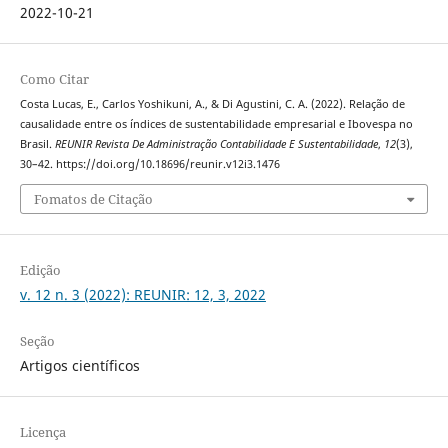
2022-10-21
Como Citar
Costa Lucas, E., Carlos Yoshikuni, A., & Di Agustini, C. A. (2022). Relação de
causalidade entre os índices de sustentabilidade empresarial e Ibovespa no
Brasil.
REUNIR Revista De Administração Contabilidade E Sustentabilidade
,
12
(3),
30–42. https://doi.org/10.18696/reunir.v12i3.1476
Fomatos de Citação
Edição
v. 12 n. 3 (2022): REUNIR: 12, 3, 2022
Seção
Artigos científicos
Licença