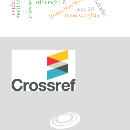
firmas brasileiras.
tributação
icpc 14
ramo varejista