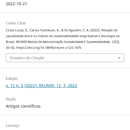
2022-10-21
Como Citar
Costa Lucas, E., Carlos Yoshikuni, A., & Di Agustini, C. A. (2022). Relação de
causalidade entre os índices de sustentabilidade empresarial e Ibovespa no
Brasil.
REUNIR Revista De Administração Contabilidade E Sustentabilidade
,
12
(3),
30–42. https://doi.org/10.18696/reunir.v12i3.1476
Fomatos de Citação
Edição
v. 12 n. 3 (2022): REUNIR: 12, 3, 2022
Seção
Artigos científicos
Licença