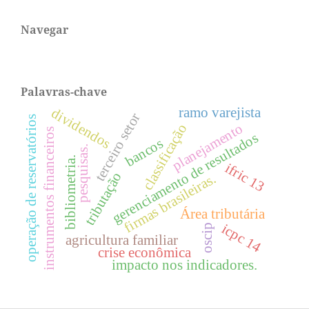
Navegar
Palavras-chave
ramo varejista
dividendos
terceiro setor
operação de reservatórios
planejamento
classificação
instrumentos financeiros
gerenciamento de resultados
bancos
pesquisas.
bibliometria.
ifric 13
tributação
firmas brasileiras.
Área tributária
icpc 14
oscip
agricultura familiar
crise econômica
impacto nos indicadores.