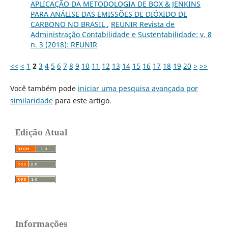
APLICAÇÃO DA METODOLOGIA DE BOX & JENKINS
PARA ANÁLISE DAS EMISSÕES DE DIÓXIDO DE
CARBONO NO BRASIL
,
REUNIR Revista de
Administração Contabilidade e Sustentabilidade: v. 8
n. 3 (2018): REUNIR
<<
<
1
2
3
4
5
6
7
8
9
10
11
12
13
14
15
16
17
18
19
20
>
>>
Você também pode
iniciar uma pesquisa avançada por
similaridade
para este artigo.
Edição Atual
Informações