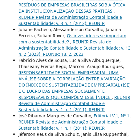
RESÍDUOS DE EMPRESAS BRASILEIRAS SOB A ÓTICA
DA INSTITUCIONALIZAÇÃO DESSAS PRÁTICAS
,
REUNIR Revista de Administração Contabilidade e
Sustentabilidade: v. 3 n. 1 (2013): REUNIR
Juliane Pacheco, Alessanderson Carvalho, Janaína
Ferreira, Suliani Rover,
Os investidores se importam
com a sustentabilidade?
,
REUNIR Revista de
Administração Contabilidade e Sustentabilidade: v. 13
n. 2 (2023): REUNIR: 13, 2, 2023
Fabrício Alves de Sousa, Lúcia Silva Albuquerque,
Thaiseany Freitas Rêgo, Marconi Araújo Rodrigues,
RESPONSABILIDADE SOCIAL EMPRESARIAL: UMA
ANÁLISE SOBRE A CORRELAÇÃO ENTRE A VARIAÇÃO
DO ÍNDICE DE SUSTENTABILIDADE EMPRESARIAL (ISE)
E O LUCRO DAS EMPRESAS SOCIALMENTE
RESPONSÁVEIS QUE COMPÕEM ESSE ÍNDICE
,
REUNIR
Revista de Administração Contabilidade e
Sustentabilidade: v. 1 n. 1 (2011): REUNIR
José Ribamar Marques de Carvalho,
Editorial V.1, Nº 1
,
REUNIR Revista de Administração Contabilidade e
Sustentabilidade: v. 1 n. 1 (2011): REUNIR
Jéferson Réus da Silva Schulz, Janis Elisa Ruppenthal,