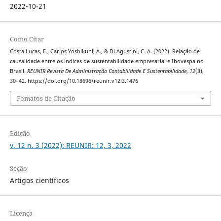
2022-10-21
Como Citar
Costa Lucas, E., Carlos Yoshikuni, A., & Di Agustini, C. A. (2022). Relação de
causalidade entre os índices de sustentabilidade empresarial e Ibovespa no
Brasil.
REUNIR Revista De Administração Contabilidade E Sustentabilidade
,
12
(3),
30–42. https://doi.org/10.18696/reunir.v12i3.1476
Fomatos de Citação
Edição
v. 12 n. 3 (2022): REUNIR: 12, 3, 2022
Seção
Artigos científicos
Licença