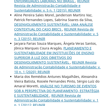
ENFERMIDADES LABORAIS NO BRASIL
,
REUNIR
Revista de Administração Contabilidade e
Sustentabilidade: v. 5 n. 1 (2015): REUNIR
Aline Pereira Sales Morel, Janderson Martins Vaz,
Patrick Fernandes Lopes, Sabrina Soares da Silva,
DESENVOLVIMENTO SUSTENTÁVEL: UMA ANÁLISE
CONTEXTUAL DO CASO BRICS
,
REUNIR Revista de
Administração Contabilidade e Sustentabilidade: v. 5
n. 3 (2015): REUNIR
Jacyara Farias Souza Marques, Ângela Veras Santos,
Jônica Marques Coura Aragão,
PLANEJAMENTO E
SUSTENTABILIDADE EM INSTITUIÇÕES DE ENSINO
SUPERIOR À LUZ DOS OBJETIVOS DO
DESENVOLVIMENTO SUSTENTÁVEL
,
REUNIR Revista
de Administração Contabilidade e Sustentabilidade: v.
10 n. 1 (2020): REUNIR
Maria dos Remédios Antunes Magalhães, Alexandra
Vieira Batista, Rosiele Fernandes Pinto, Sérgio Luíz do
Amaral Moretti,
ANÁLISE NO TURISMO DE EVENTOS
SOB A PERSPECTIVA DO PLANEJAMENTO, ESTRATÉGIA
E SUSTENTABILIDADE
,
REUNIR Revista de
Administração Contabilidade e Sustentabilidade: v. 1
n. 1 (2011): REUNIR