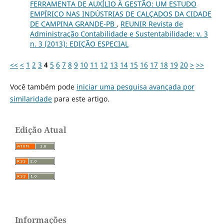
FERRAMENTA DE AUXÍLIO À GESTÃO: UM ESTUDO
EMPÍRICO NAS INDÚSTRIAS DE CALÇADOS DA CIDADE
DE CAMPINA GRANDE-PB
,
REUNIR Revista de
Administração Contabilidade e Sustentabilidade: v. 3
n. 3 (2013): EDIÇÃO ESPECIAL
<<
<
1
2
3
4
5
6
7
8
9
10
11
12
13
14
15
16
17
18
19
20
>
>>
Você também pode
iniciar uma pesquisa avançada por
similaridade
para este artigo.
Edição Atual
Informações