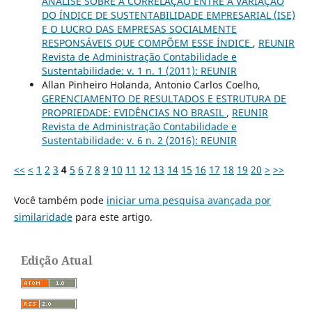
ANÁLISE SOBRE A CORRELAÇÃO ENTRE A VARIAÇÃO
DO ÍNDICE DE SUSTENTABILIDADE EMPRESARIAL (ISE)
E O LUCRO DAS EMPRESAS SOCIALMENTE
RESPONSÁVEIS QUE COMPÕEM ESSE ÍNDICE
,
REUNIR
Revista de Administração Contabilidade e
Sustentabilidade: v. 1 n. 1 (2011): REUNIR
Allan Pinheiro Holanda, Antonio Carlos Coelho,
GERENCIAMENTO DE RESULTADOS E ESTRUTURA DE
PROPRIEDADE: EVIDÊNCIAS NO BRASIL
,
REUNIR
Revista de Administração Contabilidade e
Sustentabilidade: v. 6 n. 2 (2016): REUNIR
<<
<
1
2
3
4
5
6
7
8
9
10
11
12
13
14
15
16
17
18
19
20
>
>>
Você também pode
iniciar uma pesquisa avançada por
similaridade
para este artigo.
Edição Atual