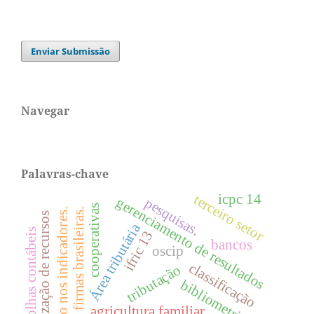
Enviar Submissão
Navegar
Palavras-chave
icpc 14
terceiro setor
gerenciamento de resultados
pesquisas.
cooperativas
firmas brasileiras.
impacto nos indicadores.
mobilização de recursos
Área tributária
escolhas contábeis
ifric 13
bancos
oscip
classificação
tributação
bibliometria.
agricultura familiar