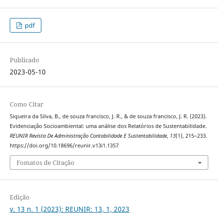
pdf
Publicado
2023-05-10
Como Citar
Siqueira da Silva, B., de souza francisco, J. R., & de souza francisco, J. R. (2023).
Evidenciação Socioambiental: uma análise dos Relatórios de Sustentabilidade.
REUNIR Revista De Administração Contabilidade E Sustentabilidade
,
13
(1), 215–233.
https://doi.org/10.18696/reunir.v13i1.1357
Fomatos de Citação
Edição
v. 13 n. 1 (2023): REUNIR: 13, 1, 2023