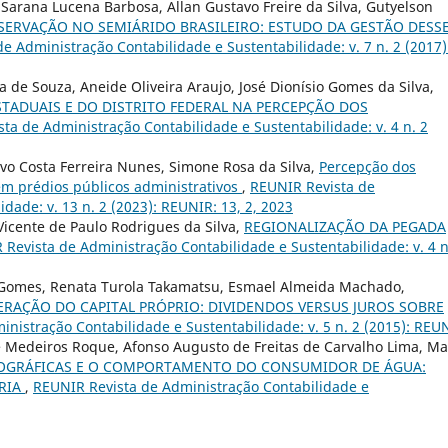
ra Sarana Lucena Barbosa, Allan Gustavo Freire da Silva, Gutyelson
ERVAÇÃO NO SEMIÁRIDO BRASILEIRO: ESTUDO DA GESTÃO DESS
e Administração Contabilidade e Sustentabilidade: v. 7 n. 2 (2017)
na de Souza, Aneide Oliveira Araujo, José Dionísio Gomes da Silva,
TADUAIS E DO DISTRITO FEDERAL NA PERCEPÇÃO DOS
ta de Administração Contabilidade e Sustentabilidade: v. 4 n. 2
avo Costa Ferreira Nunes, Simone Rosa da Silva,
Percepção dos
em prédios públicos administrativos
,
REUNIR Revista de
dade: v. 13 n. 2 (2023): REUNIR: 13, 2, 2023
 Vicente de Paulo Rodrigues da Silva,
REGIONALIZAÇÃO DA PEGADA
Revista de Administração Contabilidade e Sustentabilidade: v. 4 n
 Gomes, Renata Turola Takamatsu, Esmael Almeida Machado,
RAÇÃO DO CAPITAL PRÓPRIO: DIVIDENDOS VERSUS JUROS SOBRE
nistração Contabilidade e Sustentabilidade: v. 5 n. 2 (2015): REU
e Medeiros Roque, Afonso Augusto de Freitas de Carvalho Lima, Ma
MOGRÁFICAS E O COMPORTAMENTO DO CONSUMIDOR DE ÁGUA:
RIA
,
REUNIR Revista de Administração Contabilidade e