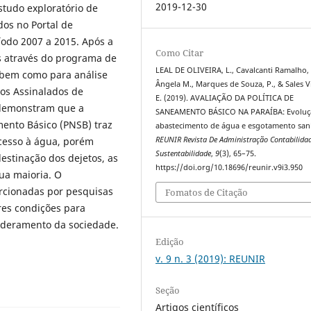
2019-12-30
studo exploratório de
os no Portal de
íodo 2007 a 2015. Após a
Como Citar
s através do programa de
LEAL DE OLIVEIRA, L., Cavalcanti Ramalho,
 bem como para análise
Ângela M., Marques de Souza, P., & Sales Vi
tos Assinalados de
E. (2019). AVALIAÇÃO DA POLÍTICA DE
 demonstram que a
SANEAMENTO BÁSICO NA PARAÍBA: Evoluç
ento Básico (PNSB) traz
abastecimento de água e esgotamento sani
acesso à água, porém
REUNIR Revista De Administração Contabilida
Sustentabilidade
,
9
(3), 65–75.
estinação dos dejetos, as
https://doi.org/10.18696/reunir.v9i3.950
ua maioria. O
rcionadas por pesquisas
Fomatos de Citação
res condições para
oderamento da sociedade.
Edição
v. 9 n. 3 (2019): REUNIR
Seção
Artigos científicos