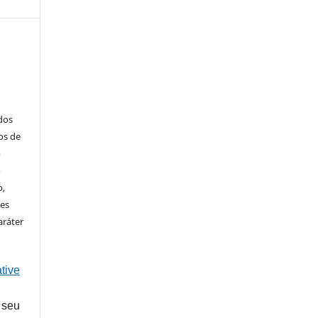
ados
os de
m
o
o,
ões
aráter
tive
 seu