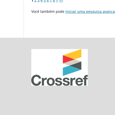
1
2
3
4
5
6
7
8
>
>>
Você também pode
iniciar uma pesquisa avança