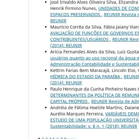
José Irivaldo Alves Oliveira Silva, Elizand
Henrik Firmino Nunes,
UNIDADES DE CONS
ESPAÇOS PRESERVADOS
,
REUNIR Revista d
REUNIR
Maurício Corrêa da Silva, Fábia Jaiany Via
AVALIAÇÃO DE FUNÇÕES DE GOVERNOS ES
CONTRIBUINTES/USUÁRIOS
,
REUNIR Revis
(2014): REUNIR
Arícia Fernandes Alves da Silva, Luiz Gust
usuários quanto ao uso racional da água 
Administração Contabilidade e Sustentabili
Kettrin Farias Bem Maracajá, Lincoln Eloi,
HÍDRICA DO ESTADO DA PARAÍBA
,
REUNIR 
(2014): REUNIR
Paulo Henrique da Cunha Pinheiro Naves
DETERMINANTES DA POLÍTICA DE REMUNE
CAPITAL PRÓPRIO
,
REUNIR Revista de Admi
Andréia de Fátima Hoelzle Martins, Daian
Aurélio Marques Ferreira,
VARIÁVEIS DE
ESTUDO DE UMA POPULAÇÃO UNIVERSITÁ
Sustentabilidade: v. 8 n. 1 (2018): REUNIR