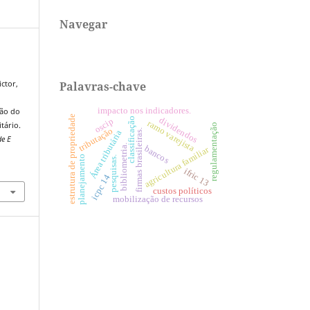
Navegar
Palavras-chave
ctor,
impacto nos indicadores.
ão do
estrutura de propriedade
dividendos
classificação
oscip
ramo varejista
tário.
regulamentação
tributação
firmas brasileiras.
Área tributária
de E
bibliometria.
bancos
agricultura familiar
planejamento
pesquisas.
ifric 13
icpc 14
custos políticos
mobilização de recursos