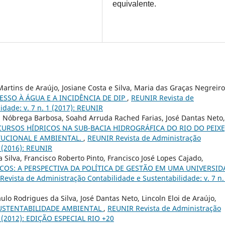
equivalente.
 Martins de Araújo, Josiane Costa e Silva, Maria das Graças Negreir
ESSO À ÁGUA E A INCIDÊNCIA DE DIP
,
REUNIR Revista de
idade: v. 7 n. 1 (2017): REUNIR
a Nóbrega Barbosa, Soahd Arruda Rached Farias, José Dantas Neto,
CURSOS HÍDRICOS NA SUB-BACIA HIDROGRÁFICA DO RIO DO PEIXE
TUCIONAL E AMBIENTAL.
,
REUNIR Revista de Administração
3 (2016): REUNIR
 Silva, Francisco Roberto Pinto, Francisco José Lopes Cajado,
COS: A PERSPECTIVA DA POLÍTICA DE GESTÃO EM UMA UNIVERSID
evista de Administração Contabilidade e Sustentabilidade: v. 7 n.
ulo Rodrigues da Silva, José Dantas Neto, Lincoln Eloi de Araújo,
USTENTABILIDADE AMBIENTAL
,
REUNIR Revista de Administração
 2 (2012): EDIÇÃO ESPECIAL RIO +20