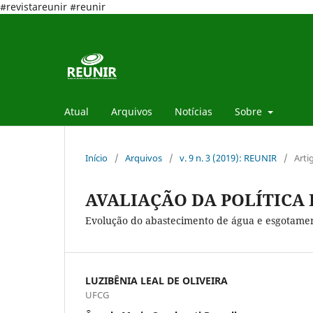
#revistareunir #reunir
Atual
Arquivos
Notícias
Sobre
Início
/
Arquivos
/
v. 9 n. 3 (2019): REUNIR
/
Arti
AVALIAÇÃO DA POLÍTICA
Evolução do abastecimento de água e esgotamen
LUZIBÊNIA LEAL DE OLIVEIRA
UFCG