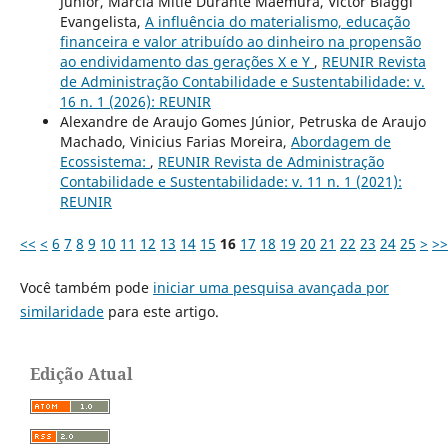
Junior, Márcia Mitie Durante Maemura, Victor Biaggi
Evangelista,
A influência do materialismo, educação
financeira e valor atribuído ao dinheiro na propensão
ao endividamento das gerações X e Y
,
REUNIR Revista
de Administração Contabilidade e Sustentabilidade: v.
16 n. 1 (2026): REUNIR
Alexandre de Araujo Gomes Júnior, Petruska de Araujo
Machado, Vinicius Farias Moreira,
Abordagem de
Ecossistema:
,
REUNIR Revista de Administração
Contabilidade e Sustentabilidade: v. 11 n. 1 (2021):
REUNIR
<<
<
6
7
8
9
10
11
12
13
14
15
16
17
18
19
20
21
22
23
24
25
>
>>
Você também pode
iniciar uma pesquisa avançada por
similaridade
para este artigo.
Edição Atual