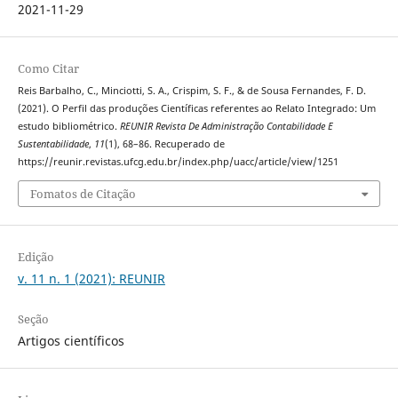
2021-11-29
Como Citar
Reis Barbalho, C., Minciotti, S. A., Crispim, S. F., & de Sousa Fernandes, F. D.
(2021). O Perfil das produções Científicas referentes ao Relato Integrado: Um
estudo bibliométrico.
REUNIR Revista De Administração Contabilidade E
Sustentabilidade
,
11
(1), 68–86. Recuperado de
https://reunir.revistas.ufcg.edu.br/index.php/uacc/article/view/1251
Fomatos de Citação
Edição
v. 11 n. 1 (2021): REUNIR
Seção
Artigos científicos