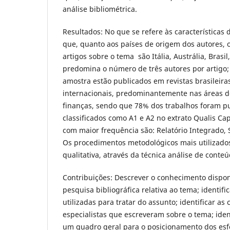
análise bibliométrica.
Resultados: No que se refere às características d
que, quanto aos países de origem dos autores,
artigos sobre o tema são Itália, Austrália, Brasi
predomina o número de três autores por artigo;
amostra estão publicados em revistas brasileir
internacionais, predominantemente nas áreas d
finanças, sendo que 78% dos trabalhos foram p
classificados como A1 e A2 no extrato Qualis Ca
com maior frequência são: Relatório Integrado, 
Os procedimentos metodológicos mais utilizado
qualitativa, através da técnica análise de conteú
Contribuições: Descrever o conhecimento disponív
pesquisa bibliográfica relativa ao tema; identifi
utilizadas para tratar do assunto; identificar as
especialistas que escreveram sobre o tema; iden
um quadro geral para o posicionamento dos esf