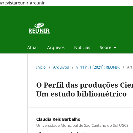
#revistareunir #reunir
Atual
Arquivos
Notícias
Sobre
Início
/
Arquivos
/
v. 11 n. 1 (2021): REUNIR
/
Art
O Perfil das produções Cie
Um estudo bibliométrico
Claudia Reis Barbalho
Universidade Municipal de São Caetano do Sul USCS