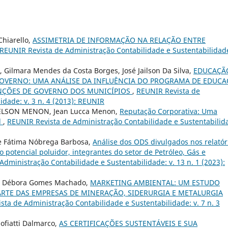
Chiarello,
ASSIMETRIA DE INFORMAÇÃO NA RELAÇÃO ENTRE
REUNIR Revista de Administração Contabilidade e Sustentabilidade
a, Gilmara Mendes da Costa Borges, José Jailson Da Silva,
EDUCAÇÃ
 GOVERNO: UMA ANÁLISE DA INFLUÊNCIA DO PROGRAMA DE EDUC
UNÇÕES DE GOVERNO DOS MUNICÍPIOS
,
REUNIR Revista de
idade: v. 3 n. 4 (2013): REUNIR
ELSON MENON, Jean Lucca Menon,
Reputação Corporativa: Uma
l
,
REUNIR Revista de Administração Contabilidade e Sustentabilid
de Fátima Nóbrega Barbosa,
Análise dos ODS divulgados nos relatór
 potencial poluidor, integrantes do setor de Petróleo, Gás e
dministração Contabilidade e Sustentabilidade: v. 13 n. 1 (2023):
ña, Débora Gomes Machado,
MARKETING AMBIENTAL: UM ESTUDO
ARTE DAS EMPRESAS DE MINERAÇÃO, SIDERURGIA E METALURGIA
sta de Administração Contabilidade e Sustentabilidade: v. 7 n. 3
ofiatti Dalmarco,
AS CERTIFICAÇÕES SUSTENTÁVEIS E SUA