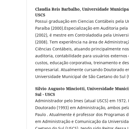
Claudia Reis Barbalho,
Universidade Municipal
USCS
Possui graduação em Ciencias Contábeis pela U
Paraíba (2000).Especialização em Auditoria pela
(2002), é mestre em Controladodia pela Univers
(2008). Tem experiência na área de Administra
Ciências Contábeis, atuando principalmente nos
auditoria, contabilidade para usuários externos
custos, educação corporativa, treinamento e de
empresarial. Atualmente cursando Doutorado e
Universidade Municipal de São Caetano do Sul 
Silvio Augusto Minciotti,
Universidade Munici
Sul - USCS
Administrador pelo Imes (atual USCS) em 1972. 
Doutorado (1993) em Administração, ambos pel
Paulo . Atualmente é professor dos Programas 
em Administração e Comunicação da Universida
Caetano do Sul (USCS), tendo sido Reitor dessa 