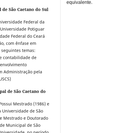
equivalente.
 de São Caetano do Sul
niversidade Federal da
 Universidade Potiguar
idade Federal do Ceará
ção, com ênfase em
 seguintes temas:
 e contabilidade de
senvolvimento
m Administração pela
(USCS)
pal de São Caetano do
Possui Mestrado (1986) e
a Universidade de São
de Mestrado e Doutorado
de Municipal de São
Universidade, no período