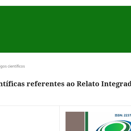
igos científicos
ntíficas referentes ao Relato Integra