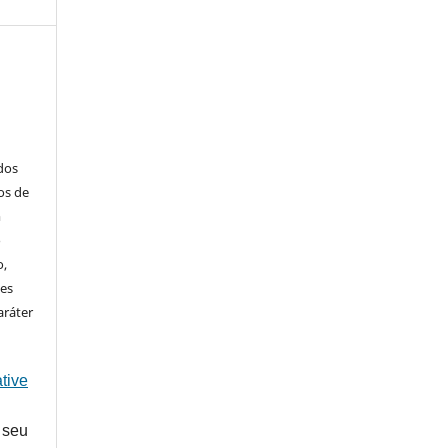
ados
os de
m
o
o,
ões
aráter
tive
 seu