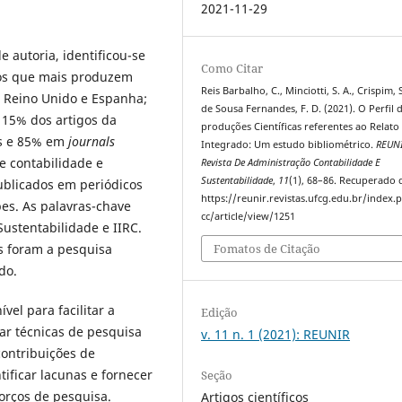
2021-11-29
e autoria, identificou-se
Como Citar
 os que mais produzem
Reis Barbalho, C., Minciotti, S. A., Crispim, S
l, Reino Unido e Espanha;
de Sousa Fernandes, F. D. (2021). O Perfil 
 15% dos artigos da
produções Científicas referentes ao Relato
as e 85% em
journals
Integrado: Um estudo bibliométrico.
REUN
e contabilidade e
Revista De Administração Contabilidade E
Sustentabilidade
,
11
(1), 68–86. Recuperado 
ublicados em periódicos
https://reunir.revistas.ufcg.edu.br/index
pes. As palavras-chave
cc/article/view/1251
Sustentabilidade e IIRC.
s foram a pesquisa
Fomatos de Citação
do.
el para facilitar a
Edição
car técnicas de pesquisa
v. 11 n. 1 (2021): REUNIR
 contribuições de
tificar lacunas e fornecer
Seção
orços de pesquisa.
Artigos científicos