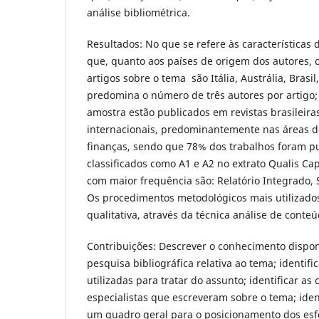
análise bibliométrica.
Resultados: No que se refere às características d
que, quanto aos países de origem dos autores,
artigos sobre o tema são Itália, Austrália, Brasi
predomina o número de três autores por artigo;
amostra estão publicados em revistas brasileir
internacionais, predominantemente nas áreas d
finanças, sendo que 78% dos trabalhos foram p
classificados como A1 e A2 no extrato Qualis Ca
com maior frequência são: Relatório Integrado, 
Os procedimentos metodológicos mais utilizado
qualitativa, através da técnica análise de conteú
Contribuições: Descrever o conhecimento disponív
pesquisa bibliográfica relativa ao tema; identifi
utilizadas para tratar do assunto; identificar as
especialistas que escreveram sobre o tema; iden
um quadro geral para o posicionamento dos esf