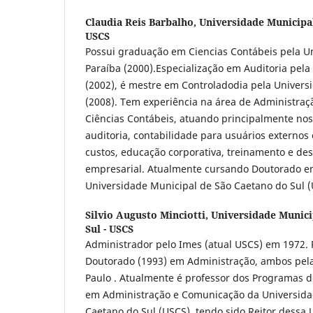
Claudia Reis Barbalho,
Universidade Municipal
USCS
Possui graduação em Ciencias Contábeis pela U
Paraíba (2000).Especialização em Auditoria pela
(2002), é mestre em Controladodia pela Univers
(2008). Tem experiência na área de Administra
Ciências Contábeis, atuando principalmente nos
auditoria, contabilidade para usuários externos
custos, educação corporativa, treinamento e de
empresarial. Atualmente cursando Doutorado e
Universidade Municipal de São Caetano do Sul 
Silvio Augusto Minciotti,
Universidade Munici
Sul - USCS
Administrador pelo Imes (atual USCS) em 1972. 
Doutorado (1993) em Administração, ambos pel
Paulo . Atualmente é professor dos Programas 
em Administração e Comunicação da Universida
Caetano do Sul (USCS), tendo sido Reitor dessa 