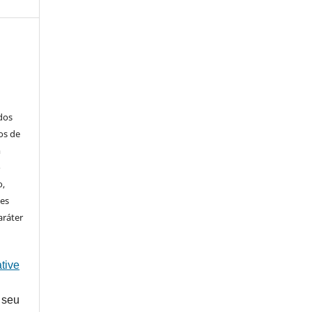
ados
os de
m
o
o,
ões
aráter
tive
 seu