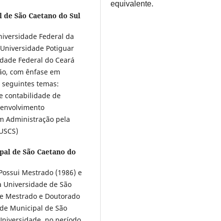
equivalente.
 de São Caetano do Sul
niversidade Federal da
 Universidade Potiguar
idade Federal do Ceará
ção, com ênfase em
 seguintes temas:
 e contabilidade de
senvolvimento
m Administração pela
(USCS)
pal de São Caetano do
Possui Mestrado (1986) e
a Universidade de São
de Mestrado e Doutorado
de Municipal de São
Universidade, no período