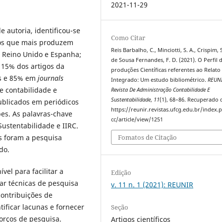
2021-11-29
e autoria, identificou-se
Como Citar
 os que mais produzem
Reis Barbalho, C., Minciotti, S. A., Crispim, S
l, Reino Unido e Espanha;
de Sousa Fernandes, F. D. (2021). O Perfil 
 15% dos artigos da
produções Científicas referentes ao Relato
as e 85% em
journals
Integrado: Um estudo bibliométrico.
REUN
e contabilidade e
Revista De Administração Contabilidade E
Sustentabilidade
,
11
(1), 68–86. Recuperado 
ublicados em periódicos
https://reunir.revistas.ufcg.edu.br/index
pes. As palavras-chave
cc/article/view/1251
Sustentabilidade e IIRC.
s foram a pesquisa
Fomatos de Citação
do.
el para facilitar a
Edição
car técnicas de pesquisa
v. 11 n. 1 (2021): REUNIR
 contribuições de
tificar lacunas e fornecer
Seção
orços de pesquisa.
Artigos científicos