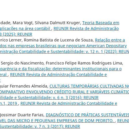
ndade, Mara Vogt, Silvana Dalmutt Kruger,
Teoria Baseada em
plicações na área contábil
,
REUNIR Revista de Administração
 3 (2025): REUNIR
erico Lerner, Romina Batista de Lucena de Souza,
Relação entre a
dendos nas empresas brasileiras que negociam American Depositary
istração Contabilidade e Sustentabilidade: v. 12 n. 1 (2022): REUN
Sergio do Nascimento, Francisco Felipe Ramos Rodrigues Lima,
parência e da fiscalização: determinantes institucionais para o
eral
,
REUNIR Revista de Administração Contabilidade e
R
Aguiar Fernandes Almeida,
CULTURAS TEMPORÁRIAS CULTIVADAS N
OMPARATIVO ENVOLVENDO CRÉDITO RURAL E VARIÁVEIS CLIMÁTI
idade e Sustentabilidade: v. 6 n. 3 (2016): REUNIR
 n.1, 2019
,
REUNIR Revista de Administração Contabilidade e
 Jossimar Duarte Farias,
DIAGNÓSTICO DE PRÁTICAS SUSTENTÁVEIS
VEL DAS MICRO E PEQUENAS EMPRESAS DE DOM PEDRITO.
,
REUN
ustentabilidade: v. 7 n. 3 (2017): REUNIR