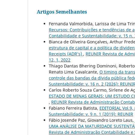
Artigos Semelhantes
Fernanda Valmorbida, Larissa de Lima Tri
Recursos: Contribuições e tendências de a
Contabilidade e Sustentabilidade: v. 15 n.
Bianca de Oliveira Gonçalves, Arthur Fred
estrutura de capital e a política de divi
Receipts (ADR’s)
,
REUNIR Revista de Admin
12, 1, 2022
Thiago Dantas Bhering Dominoni, Roberto 
Renato Lima Cavalcante,
O timing da trans
controle das bandas da dívida pública fed
Sustentabilidade: v. 16 n. 2 (2026): REUNI
Carlos Roberto Souza Carmo, Sirlene de 
ESTADO DE MINAS GERAIS: UM ESTUDO C
,
REUNIR Revista de Administração Contabil
Fabiano Ferreira Batista,
EDITORIAL Vol.9,
Sustentabilidade: v. 9 n. 1 (2019): REUNIR
Fábio Josende Paz, Giovandro Loreto Laus,
UMA ANÁLISE DA MATURIDADE SUSTENTÁ
Revista de Administração Contabilidade e S