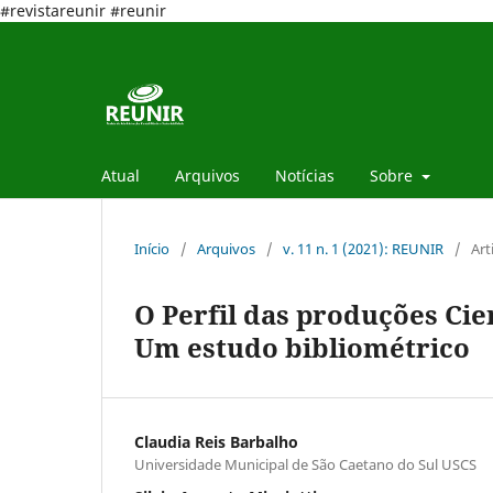
#revistareunir #reunir
Atual
Arquivos
Notícias
Sobre
Início
/
Arquivos
/
v. 11 n. 1 (2021): REUNIR
/
Art
O Perfil das produções Cie
Um estudo bibliométrico
Claudia Reis Barbalho
Universidade Municipal de São Caetano do Sul USCS