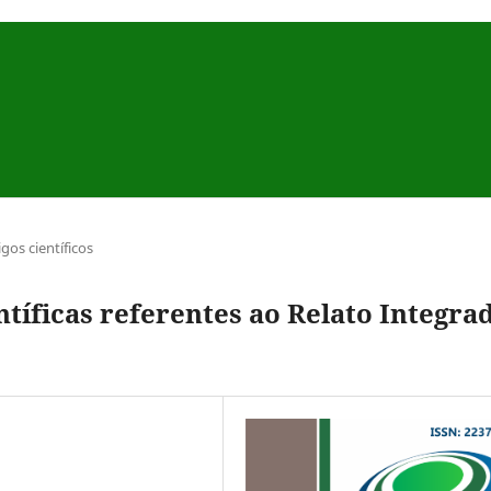
igos científicos
ntíficas referentes ao Relato Integra