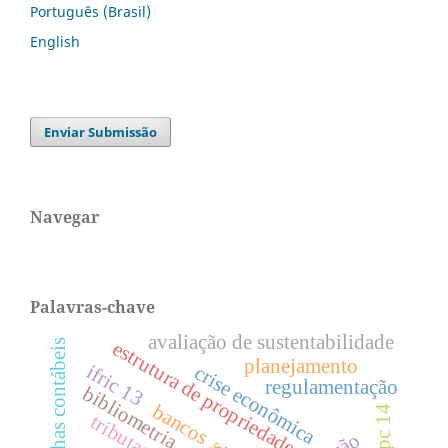
Português (Brasil)
English
Enviar Submissão
Navegar
Palavras-chave
avaliação de sustentabilidade
estrutura de propriedade
escolhas contábeis
planejamento
ifric 13
crise econômica
regulamentação
bibliometria.
bancos
icpc 14
tributação