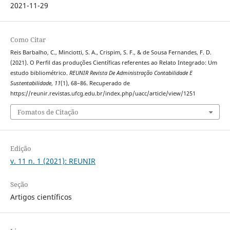
2021-11-29
Como Citar
Reis Barbalho, C., Minciotti, S. A., Crispim, S. F., & de Sousa Fernandes, F. D.
(2021). O Perfil das produções Científicas referentes ao Relato Integrado: Um
estudo bibliométrico.
REUNIR Revista De Administração Contabilidade E
Sustentabilidade
,
11
(1), 68–86. Recuperado de
https://reunir.revistas.ufcg.edu.br/index.php/uacc/article/view/1251
Fomatos de Citação
Edição
v. 11 n. 1 (2021): REUNIR
Seção
Artigos científicos