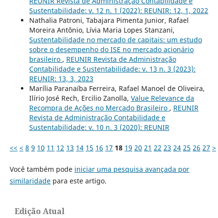
REUNIR Revista de Administração Contabilidade e
Sustentabilidade: v. 12 n. 1 (2022): REUNIR: 12, 1, 2022
Nathalia Patroni, Tabajara Pimenta Junior, Rafael
Moreira Antônio, Lívia Maria Lopes Stanzani,
Sustentabilidade no mercado de capitais: um estudo
sobre o desempenho do ISE no mercado acionário
brasileiro
,
REUNIR Revista de Administração
Contabilidade e Sustentabilidade: v. 13 n. 3 (2023):
REUNIR: 13, 3, 2023
Marília Paranaíba Ferreira, Rafael Manoel de Oliveira,
Ilírio José Rech, Ercilio Zanolla,
Value Relevance da
Recompra de Ações no Mercado Brasileiro
,
REUNIR
Revista de Administração Contabilidade e
Sustentabilidade: v. 10 n. 3 (2020): REUNIR
<<
<
8
9
10
11
12
13
14
15
16
17
18
19
20
21
22
23
24
25
26
27
>
Você também pode
iniciar uma pesquisa avançada por
similaridade
para este artigo.
Edição Atual