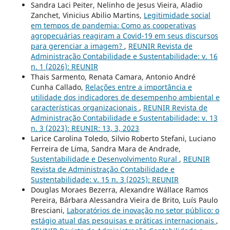
Sandra Laci Peiter, Nelinho de Jesus Vieira, Aladio
Zanchet, Vinicius Abilio Martins,
Legitimidade social
em tempos de pandemia: Como as cooperativas
agropecuárias reagiram a Covid-19 em seus discursos
para gerenciar a imagem?
,
REUNIR Revista de
Administração Contabilidade e Sustentabilidade: v. 16
n. 1 (2026): REUNIR
Thais Sarmento, Renata Camara, Antonio André
Cunha Callado,
Relações entre a importância e
utilidade dos indicadores de desempenho ambiental e
características organizacionais
,
REUNIR Revista de
Administração Contabilidade e Sustentabilidade: v. 13
n. 3 (2023): REUNIR: 13, 3, 2023
Larice Carolina Toledo, Silvio Roberto Stefani, Luciano
Ferreira de Lima, Sandra Mara de Andrade,
Sustentabilidade e Desenvolvimento Rural
,
REUNIR
Revista de Administração Contabilidade e
Sustentabilidade: v. 15 n. 3 (2025): REUNIR
Douglas Moraes Bezerra, Alexandre Wállace Ramos
Pereira, Bárbara Alessandra Vieira de Brito, Luís Paulo
Bresciani,
Laboratórios de inovação no setor público: o
estágio atual das pesquisas e práticas internacionais
,