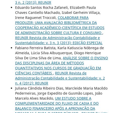
3 n. 2 (2013): REUNIR
Eduardo Santos Rocha Zafaneli, Elizabeth Paula
Chaves Cantiello Machado, Izabel Gerheim Villaça,
Irene Raguenet Troccoli,
COLABORAR PARA
PRODUZIR: UMA AVALIAÇÃO BIBLIOMÉTRICA DA
COOPERAÇÃO ACADÊMICO-CIENTÍFICA EM ESTUDOS
DE ADMINISTRAÇÃO SOBRE CULTURA E CONSUMO
,
REUNIR Revista de Administração Contabilidade e
Sustentabilidade: v. 3 n. 3 (2013): EDIÇÃO ESPECIAL
Fabiano Ferreira Batista, Karla Katiuscia Nóbrega de
Almeida, Lúcia Silva Albuquerque, Diogo Henrique
Silva De Lima Silva de Lima,
ANÁLISE SOBRE O ENSINO
DAS DISCIPLINAS DA ÁREA DE MÉTODOS
QUANTITATIVOS NOS CURSOS DE GRADUAÇÃO EM
CIÊNCIAS CONTÁBEIS
,
REUNIR Revista de
Administração Contabilidade e Sustentabilidade: v. 2
n. 4 (2012): REUNIR
Juliana Cândida Ribeiro Dias, Marcleide Maria Macêdo
Pederneiras, Jorge Expedito de Gusmão Lopes, João
Marcelo Alves Macêdo,
UM ESTUDO SOBRE A
COMPLEMENTARIDADE DO FLUXO DE CAIXA E DO
BALANÇO FINANCEIRO APÓS A APROVAÇÃO DA