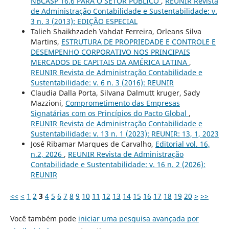
NBCASP 16.6 PARA O SETOR PÚBLICO
,
REUNIR Revista
de Administração Contabilidade e Sustentabilidade: v.
3 n. 3 (2013): EDIÇÃO ESPECIAL
Talieh Shaikhzadeh Vahdat Ferreira, Orleans Silva
Martins,
ESTRUTURA DE PROPRIEDADE E CONTROLE E
DESEMPENHO CORPORATIVO NOS PRINCIPAIS
MERCADOS DE CAPITAIS DA AMÉRICA LATINA
,
REUNIR Revista de Administração Contabilidade e
Sustentabilidade: v. 6 n. 3 (2016): REUNIR
Claudia Dalla Porta, Silvana Dalmutt kruger, Sady
Mazzioni,
Comprometimento das Empresas
Signatárias com os Princípios do Pacto Global
,
REUNIR Revista de Administração Contabilidade e
Sustentabilidade: v. 13 n. 1 (2023): REUNIR: 13, 1, 2023
José Ribamar Marques de Carvalho,
Editorial vol. 16,
n.2, 2026
,
REUNIR Revista de Administração
Contabilidade e Sustentabilidade: v. 16 n. 2 (2026):
REUNIR
<<
<
1
2
3
4
5
6
7
8
9
10
11
12
13
14
15
16
17
18
19
20
>
>>
Você também pode
iniciar uma pesquisa avançada por