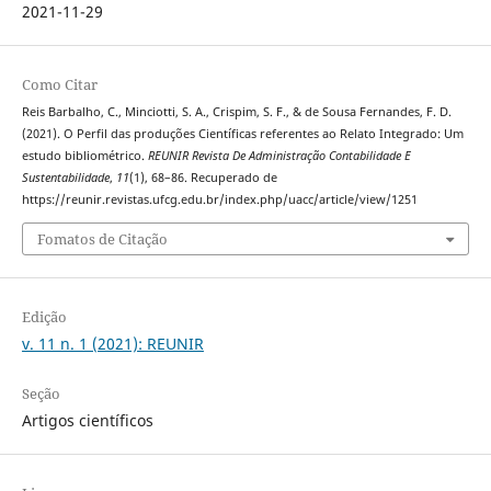
2021-11-29
Como Citar
Reis Barbalho, C., Minciotti, S. A., Crispim, S. F., & de Sousa Fernandes, F. D.
(2021). O Perfil das produções Científicas referentes ao Relato Integrado: Um
estudo bibliométrico.
REUNIR Revista De Administração Contabilidade E
Sustentabilidade
,
11
(1), 68–86. Recuperado de
https://reunir.revistas.ufcg.edu.br/index.php/uacc/article/view/1251
Fomatos de Citação
Edição
v. 11 n. 1 (2021): REUNIR
Seção
Artigos científicos