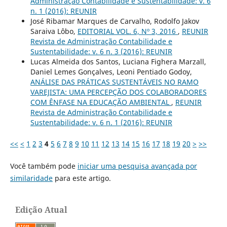
Administração Contabilidade e Sustentabilidade: v. 6
n. 1 (2016): REUNIR
José Ribamar Marques de Carvalho, Rodolfo Jakov
Saraiva Lôbo,
EDITORIAL VOL. 6, Nº 3, 2016
,
REUNIR
Revista de Administração Contabilidade e
Sustentabilidade: v. 6 n. 3 (2016): REUNIR
Lucas Almeida dos Santos, Luciana Fighera Marzall,
Daniel Lemes Gonçalves, Leoni Pentiado Godoy,
ANÁLISE DAS PRÁTICAS SUSTENTÁVEIS NO RAMO
VAREJISTA: UMA PERCEPÇÃO DOS COLABORADORES
COM ÊNFASE NA EDUCAÇÃO AMBIENTAL
,
REUNIR
Revista de Administração Contabilidade e
Sustentabilidade: v. 6 n. 1 (2016): REUNIR
<<
<
1
2
3
4
5
6
7
8
9
10
11
12
13
14
15
16
17
18
19
20
>
>>
Você também pode
iniciar uma pesquisa avançada por
similaridade
para este artigo.
Edição Atual