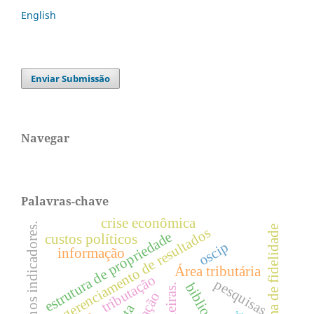
English
Enviar Submissão
Navegar
Palavras-chave
crise econômica
impacto nos indicadores.
programa de fidelidade
gerenciamento de resultados
estrutura de propriedade
custos políticos
oscip
informação
Área tributária
tributação
pesquisas.