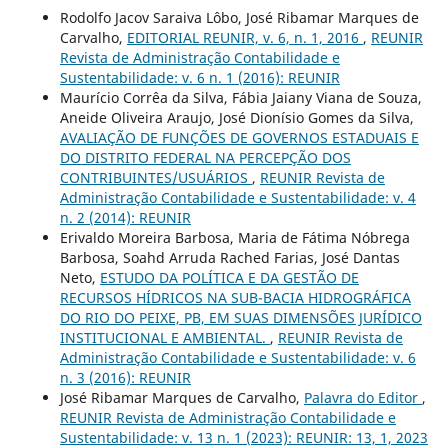
Rodolfo Jacov Saraiva Lôbo, José Ribamar Marques de
Carvalho,
EDITORIAL REUNIR, v. 6, n. 1, 2016
,
REUNIR
Revista de Administração Contabilidade e
Sustentabilidade: v. 6 n. 1 (2016): REUNIR
Maurício Corrêa da Silva, Fábia Jaiany Viana de Souza,
Aneide Oliveira Araujo, José Dionísio Gomes da Silva,
AVALIAÇÃO DE FUNÇÕES DE GOVERNOS ESTADUAIS E
DO DISTRITO FEDERAL NA PERCEPÇÃO DOS
CONTRIBUINTES/USUÁRIOS
,
REUNIR Revista de
Administração Contabilidade e Sustentabilidade: v. 4
n. 2 (2014): REUNIR
Erivaldo Moreira Barbosa, Maria de Fátima Nóbrega
Barbosa, Soahd Arruda Rached Farias, José Dantas
Neto,
ESTUDO DA POLÍTICA E DA GESTÃO DE
RECURSOS HÍDRICOS NA SUB-BACIA HIDROGRÁFICA
DO RIO DO PEIXE, PB, EM SUAS DIMENSÕES JURÍDICO
INSTITUCIONAL E AMBIENTAL.
,
REUNIR Revista de
Administração Contabilidade e Sustentabilidade: v. 6
n. 3 (2016): REUNIR
José Ribamar Marques de Carvalho,
Palavra do Editor
,
REUNIR Revista de Administração Contabilidade e
Sustentabilidade: v. 13 n. 1 (2023): REUNIR: 13, 1, 2023