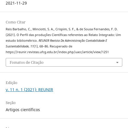
2021-11-29
Como Citar
Reis Barbalho, C., Minciotti, S. A., Crispim, S. F., & de Sousa Fernandes, F. D.
(2021). O Perfil das produções Científicas referentes ao Relato Integrado: Um
estudo bibliométrico.
REUNIR Revista De Administração Contabilidade E
Sustentabilidade
,
11
(1), 68–86. Recuperado de
https://reunir.revistas.ufcg.edu.br/index.php/uacc/article/view/1251
Fomatos de Citação
Edição
v. 11 n. 1 (2021): REUNIR
Seção
Artigos científicos