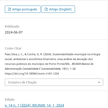
Artigo português
Artigo (English)
Publicado
2024-06-07
Como Citar
Paes Silva, J. C., & Cunha, G. R. (2024). Sustentabilidade municipal na trilogia
social, ambiental e econômica-financeira: uma análise da alocação dos
recursos públicos do município de Porto Firme/MG .
REUNIR Revista De
Administração Contabilidade E Sustentabilidade
,
14
(1), 1–28.
https://doi.org/10.18696/reunir.v14i1.1234
Fomatos de Citação
Edição
v. 14 n. 1 (2024): REUNIR: 14, 1, 2024