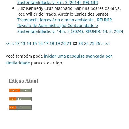
Sustentabilidade: v. 4 n. 3 (2014): REUNIR
Luiz Kennedy Cruz Machado, Sabrina Soares da Silva,
José Willer do Prado, Antônio Carlos dos Santos,
Transporte ferroviário e meio ambiente
,
REUNIR
Revista de Administração Contabilidade e
Sustentabilidade: v. 14 n. 2 (2024): REUNIR: 14, 2, 2024
<<
<
12
13
14
15
16
17
18
19
20
21
22
23
24
25
26
>
>>
Você também pode
iniciar uma pesquisa avançada por
similaridade
para este artigo.
Edição Atual