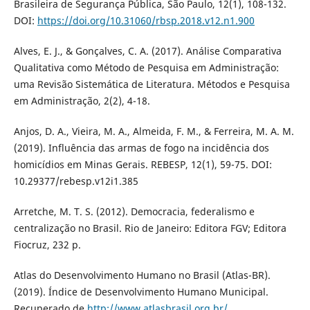
Brasileira de Segurança Pública, São Paulo, 12(1), 108-132.
DOI:
https://doi.org/10.31060/rbsp.2018.v12.n1.900
Alves, E. J., & Gonçalves, C. A. (2017). Análise Comparativa
Qualitativa como Método de Pesquisa em Administração:
uma Revisão Sistemática de Literatura. Métodos e Pesquisa
em Administração, 2(2), 4-18.
Anjos, D. A., Vieira, M. A., Almeida, F. M., & Ferreira, M. A. M.
(2019). Influência das armas de fogo na incidência dos
homicídios em Minas Gerais. REBESP, 12(1), 59-75. DOI:
10.29377/rebesp.v12i1.385
Arretche, M. T. S. (2012). Democracia, federalismo e
centralização no Brasil. Rio de Janeiro: Editora FGV; Editora
Fiocruz, 232 p.
Atlas do Desenvolvimento Humano no Brasil (Atlas-BR).
(2019). Índice de Desenvolvimento Humano Municipal.
Recuperado de
http://www.atlasbrasil.org.br/