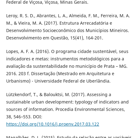
Federal de Viçosa, Viçosa, Minas Gerais.
Leroy, R. S. D., Abrantes, L. A., Almeida, F. M., Ferreira, M. A.
M., & Vieira, M. A. (2017). Estrutura Arrecadatória e
Desenvolvimento Socioeconômico dos Municípios Mineiros.
Desenvolvimento em Questão, 15(41), 164-201.
Lopes, A. F. A. (2016). O programa cidade sustentável, seus
indicadores e metas: instrumentos metodológicos para a
avaliação da sustentabilidade no município de Prata – MG.
2016. 203 f. Dissertação (Mestrado em Arquitetura e
Urbanismo) - Universidade Federal de Uberlândia.
Lützkendorf, T., & Balouktsi, M. (2017). Assessing a
sustainable urban development: typology of indicators and
sources of information. Procedia Environmental Sciences,
38, 546–553. DOI:
https://doi.org/10.1016/j.proenv.2017.03.122
Magalhães, D. L. (2015). Estudo da relação entre as variáveis