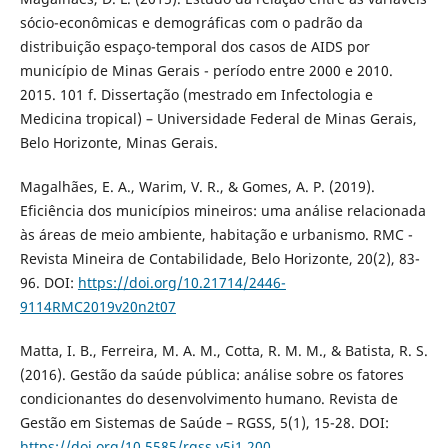
sócio-econômicas e demográficas com o padrão da
distribuição espaço-temporal dos casos de AIDS por
município de Minas Gerais - período entre 2000 e 2010.
2015. 101 f. Dissertação (mestrado em Infectologia e
Medicina tropical) – Universidade Federal de Minas Gerais,
Belo Horizonte, Minas Gerais.
Magalhães, E. A., Warim, V. R., & Gomes, A. P. (2019).
Eficiência dos municípios mineiros: uma análise relacionada
às áreas de meio ambiente, habitação e urbanismo. RMC -
Revista Mineira de Contabilidade, Belo Horizonte, 20(2), 83-
96. DOI:
https://doi.org/10.21714/2446-
9114RMC2019v20n2t07
Matta, I. B., Ferreira, M. A. M., Cotta, R. M. M., & Batista, R. S.
(2016). Gestão da saúde pública: análise sobre os fatores
condicionantes do desenvolvimento humano. Revista de
Gestão em Sistemas de Saúde – RGSS, 5(1), 15-28. DOI:
https://doi.org/10.5585/rgss.v5i1.200