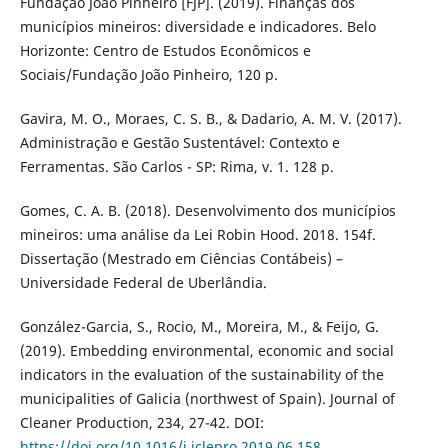
Fundação João Pinheiro [FJP]. (2019). Finanças dos
municípios mineiros: diversidade e indicadores. Belo
Horizonte: Centro de Estudos Econômicos e
Sociais/Fundação João Pinheiro, 120 p.
Gavira, M. O., Moraes, C. S. B., & Dadario, A. M. V. (2017).
Administração e Gestão Sustentável: Contexto e
Ferramentas. São Carlos - SP: Rima, v. 1. 128 p.
Gomes, C. A. B. (2018). Desenvolvimento dos municípios
mineiros: uma análise da Lei Robin Hood. 2018. 154f.
Dissertação (Mestrado em Ciências Contábeis) –
Universidade Federal de Uberlândia.
González-Garcia, S., Rocio, M., Moreira, M., & Feijo, G.
(2019). Embedding environmental, economic and social
indicators in the evaluation of the sustainability of the
municipalities of Galicia (northwest of Spain). Journal of
Cleaner Production, 234, 27-42. DOI:
https://doi.org/10.1016/j.jclepro.2019.06.158