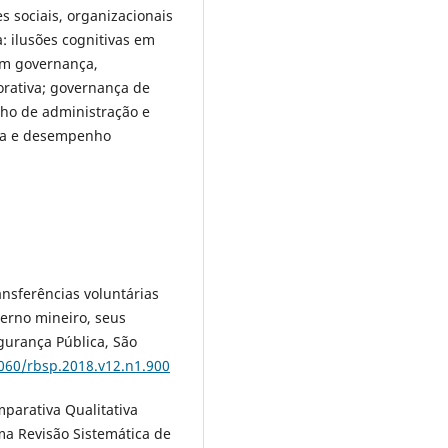
 sociais, organizacionais
: ilusões cognitivas em
 em governança,
orativa; governança de
lho de administração e
na e desempenho
ansferências voluntárias
erno mineiro, seus
egurança Pública, São
1060/rbsp.2018.v12.n1.900
omparativa Qualitativa
a Revisão Sistemática de