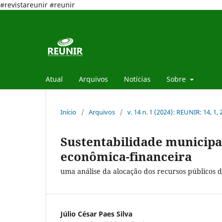
#revistareunir #reunir
Atual
Arquivos
Notícias
Sobre
Início
/
Arquivos
/
v. 14 n. 1 (2024): REUNIR: 14, 1,
Sustentabilidade municipal 
econômica-financeira
uma análise da alocação dos recursos públicos 
Júlio César Paes Silva