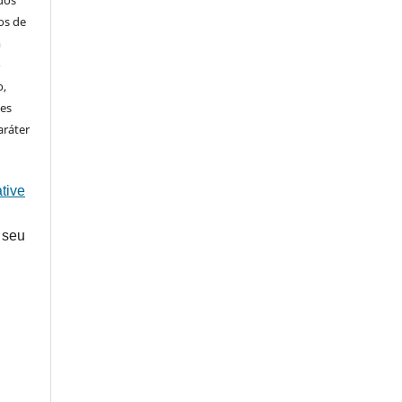
ados
os de
m
o
o,
ões
aráter
tive
 seu