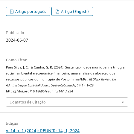
Artigo português
Artigo (English)
Publicado
2024-06-07
Como Citar
Paes Silva, J. C., & Cunha, G. R. (2024). Sustentabilidade municipal na trilogia
social, ambiental e econômica-financeira: uma análise da alocação dos
recursos públicos do município de Porto Firme/MG .
REUNIR Revista De
Administração Contabilidade E Sustentabilidade
,
14
(1), 1–28.
https://doi.org/10.18696/reunir.v14i1.1234
Fomatos de Citação
Edição
v. 14 n. 1 (2024): REUNIR: 14, 1, 2024