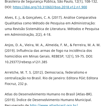
Brasileira de Segurança Pública, São Paulo, 12(1), 108-132.
DOI:
https://doi.org/10.31060/rbsp.2018.v12.n1.900
Alves, E. J., & Gonçalves, C. A. (2017). Análise Comparativa
Qualitativa como Método de Pesquisa em Administração:
uma Revisão Sistemática de Literatura. Métodos e Pesquisa
em Administração, 2(2), 4-18.
Anjos, D. A., Vieira, M. A., Almeida, F. M., & Ferreira, M. A. M.
(2019). Influência das armas de fogo na incidência dos
homicídios em Minas Gerais. REBESP, 12(1), 59-75. DOI:
10.29377/rebesp.v12i1.385
Arretche, M. T. S. (2012). Democracia, federalismo e
centralização no Brasil. Rio de Janeiro: Editora FGV; Editora
Fiocruz, 232 p.
Atlas do Desenvolvimento Humano no Brasil (Atlas-BR).
(2019). Índice de Desenvolvimento Humano Municipal.
Recuperado de
http://www.atlasbrasil.org.br/