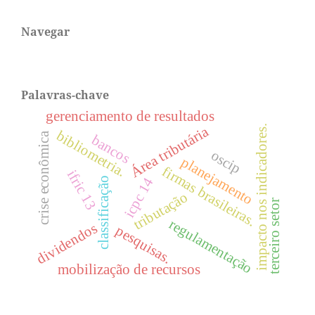
Navegar
Palavras-chave
gerenciamento de resultados
impacto nos indicadores.
Área tributária
bibliometria.
crise econômica
bancos
oscip
planejamento
firmas brasileiras.
ifric 13
icpc 14
classificação
tributação
terceiro setor
regulamentação
dividendos
pesquisas.
mobilização de recursos