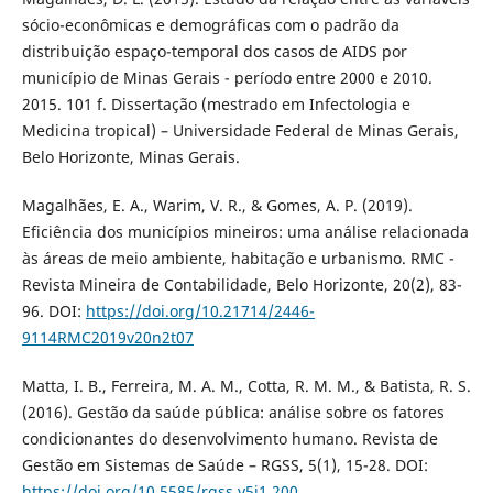
sócio-econômicas e demográficas com o padrão da
distribuição espaço-temporal dos casos de AIDS por
município de Minas Gerais - período entre 2000 e 2010.
2015. 101 f. Dissertação (mestrado em Infectologia e
Medicina tropical) – Universidade Federal de Minas Gerais,
Belo Horizonte, Minas Gerais.
Magalhães, E. A., Warim, V. R., & Gomes, A. P. (2019).
Eficiência dos municípios mineiros: uma análise relacionada
às áreas de meio ambiente, habitação e urbanismo. RMC -
Revista Mineira de Contabilidade, Belo Horizonte, 20(2), 83-
96. DOI:
https://doi.org/10.21714/2446-
9114RMC2019v20n2t07
Matta, I. B., Ferreira, M. A. M., Cotta, R. M. M., & Batista, R. S.
(2016). Gestão da saúde pública: análise sobre os fatores
condicionantes do desenvolvimento humano. Revista de
Gestão em Sistemas de Saúde – RGSS, 5(1), 15-28. DOI:
https://doi.org/10.5585/rgss.v5i1.200