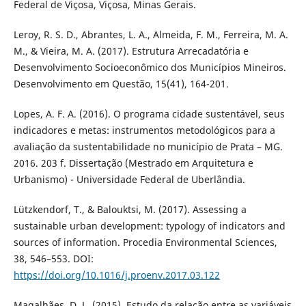
Federal de Viçosa, Viçosa, Minas Gerais.
Leroy, R. S. D., Abrantes, L. A., Almeida, F. M., Ferreira, M. A.
M., & Vieira, M. A. (2017). Estrutura Arrecadatória e
Desenvolvimento Socioeconômico dos Municípios Mineiros.
Desenvolvimento em Questão, 15(41), 164-201.
Lopes, A. F. A. (2016). O programa cidade sustentável, seus
indicadores e metas: instrumentos metodológicos para a
avaliação da sustentabilidade no município de Prata – MG.
2016. 203 f. Dissertação (Mestrado em Arquitetura e
Urbanismo) - Universidade Federal de Uberlândia.
Lützkendorf, T., & Balouktsi, M. (2017). Assessing a
sustainable urban development: typology of indicators and
sources of information. Procedia Environmental Sciences,
38, 546–553. DOI:
https://doi.org/10.1016/j.proenv.2017.03.122
Magalhães, D. L. (2015). Estudo da relação entre as variáveis