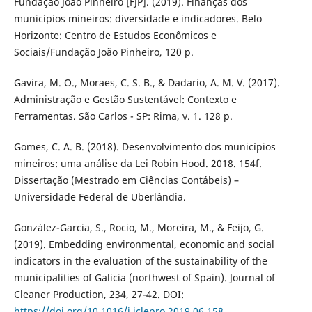
Fundação João Pinheiro [FJP]. (2019). Finanças dos
municípios mineiros: diversidade e indicadores. Belo
Horizonte: Centro de Estudos Econômicos e
Sociais/Fundação João Pinheiro, 120 p.
Gavira, M. O., Moraes, C. S. B., & Dadario, A. M. V. (2017).
Administração e Gestão Sustentável: Contexto e
Ferramentas. São Carlos - SP: Rima, v. 1. 128 p.
Gomes, C. A. B. (2018). Desenvolvimento dos municípios
mineiros: uma análise da Lei Robin Hood. 2018. 154f.
Dissertação (Mestrado em Ciências Contábeis) –
Universidade Federal de Uberlândia.
González-Garcia, S., Rocio, M., Moreira, M., & Feijo, G.
(2019). Embedding environmental, economic and social
indicators in the evaluation of the sustainability of the
municipalities of Galicia (northwest of Spain). Journal of
Cleaner Production, 234, 27-42. DOI:
https://doi.org/10.1016/j.jclepro.2019.06.158