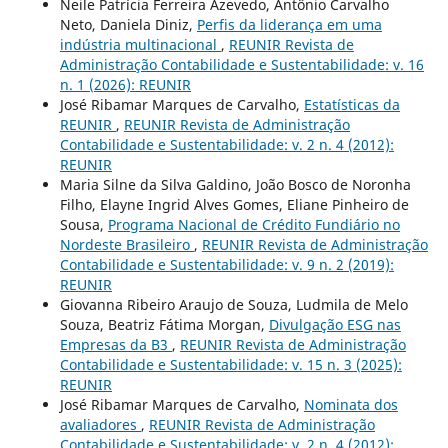
Neile Patrícia Ferreira Azevedo, Antônio Carvalho
Neto, Daniela Diniz,
Perfis da liderança em uma
indústria multinacional
,
REUNIR Revista de
Administração Contabilidade e Sustentabilidade: v. 16
n. 1 (2026): REUNIR
José Ribamar Marques de Carvalho,
Estatísticas da
REUNIR
,
REUNIR Revista de Administração
Contabilidade e Sustentabilidade: v. 2 n. 4 (2012):
REUNIR
Maria Silne da Silva Galdino, João Bosco de Noronha
Filho, Elayne Ingrid Alves Gomes, Eliane Pinheiro de
Sousa,
Programa Nacional de Crédito Fundiário no
Nordeste Brasileiro
,
REUNIR Revista de Administração
Contabilidade e Sustentabilidade: v. 9 n. 2 (2019):
REUNIR
Giovanna Ribeiro Araujo de Souza, Ludmila de Melo
Souza, Beatriz Fátima Morgan,
Divulgação ESG nas
Empresas da B3
,
REUNIR Revista de Administração
Contabilidade e Sustentabilidade: v. 15 n. 3 (2025):
REUNIR
José Ribamar Marques de Carvalho,
Nominata dos
avaliadores
,
REUNIR Revista de Administração
Contabilidade e Sustentabilidade: v. 2 n. 4 (2012):