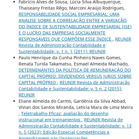
Fabrício Alves de Sousa, Lúcia Silva Albuquerque,
Thaiseany Freitas Rêgo, Marconi Araújo Rodrigues,
RESPONSABILIDADE SOCIAL EMPRESARIAL: UMA
ANÁLISE SOBRE A CORRELAÇÃO ENTRE A VARIAÇÃO
DO ÍNDICE DE SUSTENTABILIDADE EMPRESARIAL (ISE)
E O LUCRO DAS EMPRESAS SOCIALMENTE
RESPONSÁVEIS QUE COMPÕEM ESSE ÍNDICE
,
REUNIR
Revista de Administração Contabilidade e
Sustentabilidade: v. 1 n. 1 (2011): REUNIR
Paulo Henrique da Cunha Pinheiro Naves Gomes,
Renata Turola Takamatsu, Esmael Almeida Machado,
DETERMINANTES DA POLÍTICA DE REMUNERAÇÃO DO
CAPITAL PRÓPRIO: DIVIDENDOS VERSUS JUROS SOBRE
CAPITAL PRÓPRIO
,
REUNIR Revista de Administração
Contabilidade e Sustentabilidade: v. 5 n. 2 (2015):
REUNIR
Eliane Almeida do Carmo, Gardênia da Silva Abbad,
Vivian dos Santos Miranda, Letícia Mara de Lima Meira
,
Teletrabalho Eficaz: avaliação do desenho
instrucional em treinamentos
,
REUNIR Revista de
Administração Contabilidade e Sustentabilidade: v. 13
n. 5 (2023): Edição Especial Competências e
Aprendizagem nas Organizações