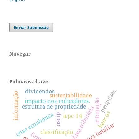
Enviar Submissão
Navegar
Palavras-chave
pesquisas.
dividendos
informação
sustentabilidade
impacto nos indicadores.
tributação
estrutura de propriedade
Área tributária
bancos
crise econômica
oscip
icpc 14
agricultura familiar
classificação