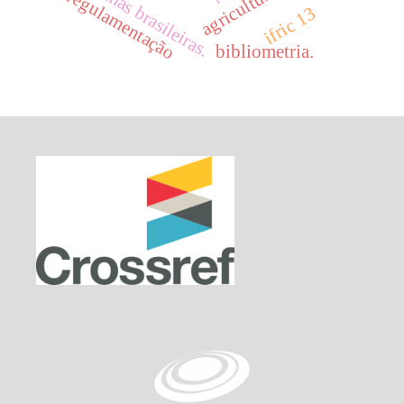
firmas brasileiras.
regulamentação
ifric 13
bibliometria.