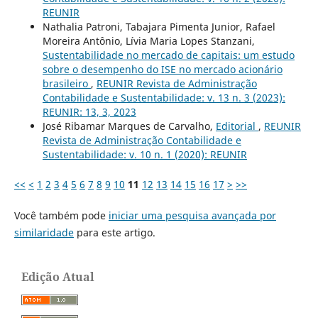
REUNIR
Nathalia Patroni, Tabajara Pimenta Junior, Rafael
Moreira Antônio, Lívia Maria Lopes Stanzani,
Sustentabilidade no mercado de capitais: um estudo
sobre o desempenho do ISE no mercado acionário
brasileiro
,
REUNIR Revista de Administração
Contabilidade e Sustentabilidade: v. 13 n. 3 (2023):
REUNIR: 13, 3, 2023
José Ribamar Marques de Carvalho,
Editorial
,
REUNIR
Revista de Administração Contabilidade e
Sustentabilidade: v. 10 n. 1 (2020): REUNIR
<<
<
1
2
3
4
5
6
7
8
9
10
11
12
13
14
15
16
17
>
>>
Você também pode
iniciar uma pesquisa avançada por
similaridade
para este artigo.
Edição Atual