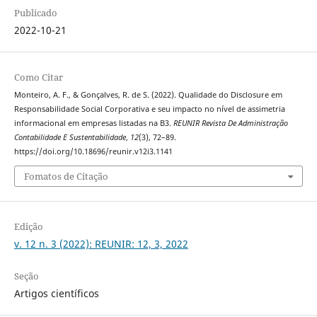
Publicado
2022-10-21
Como Citar
Monteiro, A. F., & Gonçalves, R. de S. (2022). Qualidade do Disclosure em
Responsabilidade Social Corporativa e seu impacto no nível de assimetria
informacional em empresas listadas na B3.
REUNIR Revista De Administração
Contabilidade E Sustentabilidade
,
12
(3), 72–89.
https://doi.org/10.18696/reunir.v12i3.1141
Fomatos de Citação
Edição
v. 12 n. 3 (2022): REUNIR: 12, 3, 2022
Seção
Artigos científicos