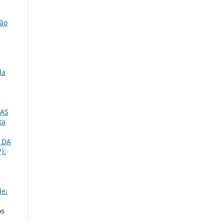
ção
da
DAS
ta
 DA
):
de:
os