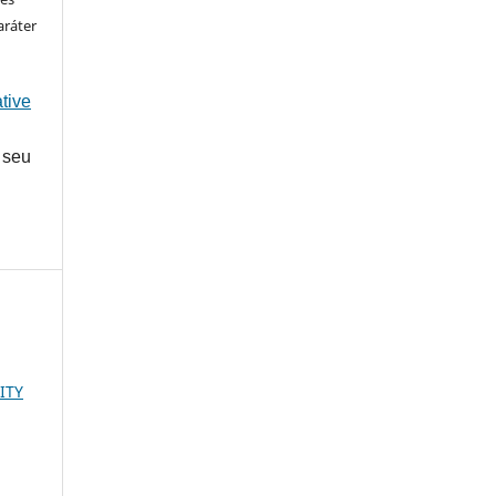
aráter
tive
 seu
ITY