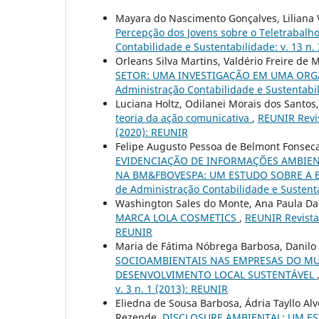
Mayara do Nascimento Gonçalves, Liliana 
Percepção dos Jovens sobre o Teletrabal
Contabilidade e Sustentabilidade: v. 13 n. 
Orleans Silva Martins, Valdério Freire de 
SETOR: UMA INVESTIGAÇÃO EM UMA ORG
Administração Contabilidade e Sustentabil
Luciana Holtz, Odilanei Morais dos Santos
teoria da ação comunicativa
,
REUNIR Revis
(2020): REUNIR
Felipe Augusto Pessoa de Belmont Fonseca
EVIDENCIAÇÃO DE INFORMAÇÕES AMBIENT
NA BM&FBOVESPA: UM ESTUDO SOBRE A
de Administração Contabilidade e Sustenta
Washington Sales do Monte, Ana Paula Da
MARCA LOLA COSMETICS
,
REUNIR Revista 
REUNIR
Maria de Fátima Nóbrega Barbosa, Danilo 
SOCIOAMBIENTAIS NAS EMPRESAS DO MUN
DESENVOLVIMENTO LOCAL SUSTENTÁVEL
v. 3 n. 1 (2013): REUNIR
Eliedna de Sousa Barbosa, Ádria Tayllo Alv
Rezende,
DISCLOSURE AMBIENTAL: UM ES