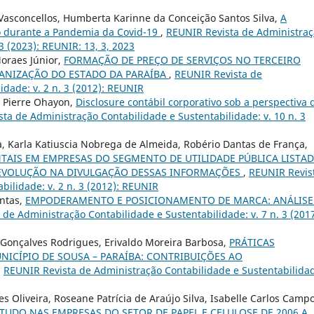
Vasconcellos, Humberta Karinne da Conceição Santos Silva,
A
ho durante a Pandemia da Covid-19
,
REUNIR Revista de Administra
3 (2023): REUNIR: 13, 3, 2023
Moraes Júnior,
FORMAÇÃO DE PREÇO DE SERVIÇOS NO TERCEIRO
ANIZAÇÃO DO ESTADO DA PARAÍBA
,
REUNIR Revista de
idade: v. 2 n. 3 (2012): REUNIR
, Pierre Ohayon,
Disclosure contábil corporativo sob a perspectiva 
ta de Administração Contabilidade e Sustentabilidade: v. 10 n. 3
, Karla Katiuscia Nobrega de Almeida, Robério Dantas de França,
AIS EM EMPRESAS DO SEGMENTO DE UTILIDADE PÚBLICA LISTA
 EVOLUÇÃO NA DIVULGAÇÃO DESSAS INFORMAÇÕES
,
REUNIR Revis
bilidade: v. 2 n. 3 (2012): REUNIR
ntas,
EMPODERAMENTO E POSICIONAMENTO DE MARCA: ANÁLISE
de Administração Contabilidade e Sustentabilidade: v. 7 n. 3 (2017
Gonçalves Rodrigues, Erivaldo Moreira Barbosa,
PRÁTICAS
ICÍPIO DE SOUSA – PARAÍBA: CONTRIBUIÇÕES AO
,
REUNIR Revista de Administração Contabilidade e Sustentabilida
es Oliveira, Roseane Patrícia de Araújo Silva, Isabelle Carlos Camp
TUDO NAS EMPRESAS DO SETOR DE PAPEL E CELULOSE DE 2006 A