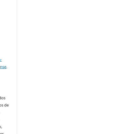
e
a
-
ense
.
ados
os de
m
o
o,
ões