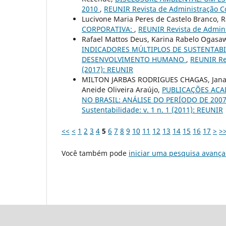
2010
,
REUNIR Revista de Administração Con
Lucivone Maria Peres de Castelo Branco, R
CORPORATIVA:
,
REUNIR Revista de Adminis
Rafael Mattos Deus, Karina Rabelo Ogasaw
INDICADORES MÚLTIPLOS DE SUSTENTABI
DESENVOLVIMENTO HUMANO
,
REUNIR Rev
(2017): REUNIR
MILTON JARBAS RODRIGUES CHAGAS, Janayn
Aneide Oliveira Araújo,
PUBLICAÇÕES ACA
NO BRASIL: ANÁLISE DO PERÍODO DE 2007
Sustentabilidade: v. 1 n. 1 (2011): REUNIR
<<
<
1
2
3
4
5
6
7
8
9
10
11
12
13
14
15
16
17
>
>
Você também pode
iniciar uma pesquisa avança