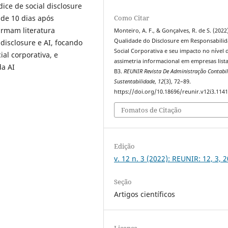
ice de social disclosure
 de 10 dias após
Como Citar
irmam literatura
Monteiro, A. F., & Gonçalves, R. de S. (2022
Qualidade do Disclosure em Responsabili
disclosure e AI, focando
Social Corporativa e seu impacto no nível 
al corporativa, e
assimetria informacional em empresas list
da AI
B3.
REUNIR Revista De Administração Contabil
Sustentabilidade
,
12
(3), 72–89.
https://doi.org/10.18696/reunir.v12i3.114
Fomatos de Citação
Edição
v. 12 n. 3 (2022): REUNIR: 12, 3, 
Seção
Artigos científicos
Licença