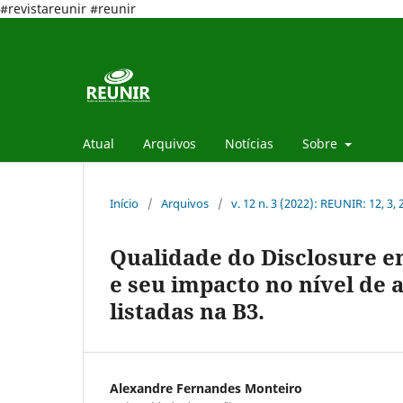
#revistareunir #reunir
Atual
Arquivos
Notícias
Sobre
Início
/
Arquivos
/
v. 12 n. 3 (2022): REUNIR: 12, 3,
Qualidade do Disclosure e
e seu impacto no nível de
listadas na B3.
Alexandre Fernandes Monteiro