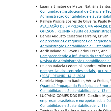
Luanna Ematné de Matos, Nathália Santos 
Comunidade Institucional de Ciência e Te
Administração Contabilidade e Sustentabili
Kallyse Priscila Soares de Oliveira, Paulo
AVALIAÇÃO DE EMPRESAS: UMA ANÁLISE 
OHLSON
,
REUNIR Revista de Administração
Daniel Augusto Celestino Ferreira, Erivan 
de precatórios e requisições de pequeno v
Administração Contabilidade e Sustentabil
Adrik Bolandini, Layon Carlos Cezar, Ana C
Compreendendo a influência da certificaç
Revista de Administração Contabilidade e S
Daiana Rafaela Pedersini, Sandra Rolim En
perspectiva dos controles sociais
,
REUNIR 
(2024): REUNIR: 14, 2, 2024
Gabriela Nogueira Rauber, Vérica Freitas, 
Quanto à Propaganda Ecológica de Empr
Contabilidade e Sustentabilidade: v. 13 n. 
LUCIANO GOMES DOS REIS, Caroline Moya
empresas brasileiras e europeias sob a óti
Contabilidade e Sustentabilidade: v. 11 n.
Tamires Souza Barbosa, Anderson de Olive