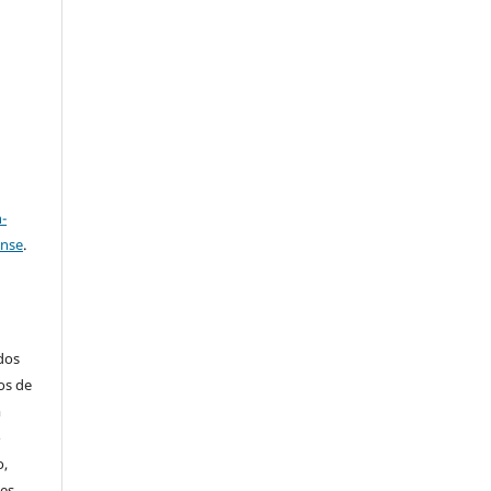
e
a
-
ense
.
ados
os de
m
o
o,
ões