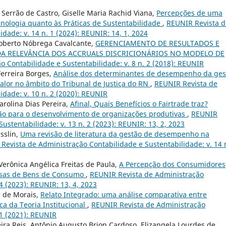
Serrão de Castro, Giselle Maria Rachid Viana,
Percepções de uma
cnologia quanto às Práticas de Sustentabilidade
,
REUNIR Revista d
dade: v. 14 n. 1 (2024): REUNIR: 14, 1, 2024
 Roberto Nóbrega Cavalcante,
GERENCIAMENTO DE RESULTADOS E
DA RELEVÂNCIA DOS ACCRUALS DISCRICIONÁRIOS NO MODELO DE
 Contabilidade e Sustentabilidade: v. 8 n. 2 (2018): REUNIR
Ferreira Borges,
Análise dos determinantes de desempenho da ges
alor no âmbito do Tribunal de Justiça do RN
,
REUNIR Revista de
idade: v. 10 n. 2 (2020): REUNIR
arolina Dias Pereira,
Afinal, Quais Benefícios o Fairtrade traz?
ão para o desenvolvimento de organizações produtivas
,
REUNIR
ustentabilidade: v. 13 n. 2 (2023): REUNIR: 13, 2, 2023
sslin,
Uma revisão de literatura da gestão de desempenho na
Revista de Administração Contabilidade e Sustentabilidade: v. 14 
Verônica Angélica Freitas de Paula,
A Percepção dos Consumidores
esas de Bens de Consumo
,
REUNIR Revista de Administração
4 (2023): REUNIR: 13, 4, 2023
 de Morais,
Relato Integrado: uma análise comparativa entre
ca da Teoria Institucional
,
REUNIR Revista de Administração
 1 (2021): REUNIR
ira Reis, Antônio Augusto Brion Cardoso, Elizangela Lourdes de