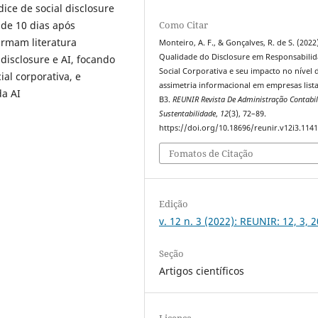
ice de social disclosure
 de 10 dias após
Como Citar
irmam literatura
Monteiro, A. F., & Gonçalves, R. de S. (2022
Qualidade do Disclosure em Responsabili
disclosure e AI, focando
Social Corporativa e seu impacto no nível 
al corporativa, e
assimetria informacional em empresas list
da AI
B3.
REUNIR Revista De Administração Contabil
Sustentabilidade
,
12
(3), 72–89.
https://doi.org/10.18696/reunir.v12i3.114
Fomatos de Citação
Edição
v. 12 n. 3 (2022): REUNIR: 12, 3, 
Seção
Artigos científicos
Licença