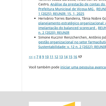
Castro,
Análise da prestação de contas do
Prefeitura Municipal de Viçosa-MG
,
REUNI
1 (2025): REUNIR: 15, 1, 2025
Herivânio Torres Bandeira, Tânia Nobre G
planejamento estratégico organizacional:
implantação do balanced scorecard
,
REUN
n. 2 (2020): REUNIR
Simone Kucznir Renzcherchen, Antônio Joã
gestão organizacional no setor farmacêut
Sustentabilidade: v. 12 n. 2 (2022): REUNIR
<<
<
7
8
9
10
11
12
13
14
15
16
17
Você também pode
iniciar uma pesquisa avança