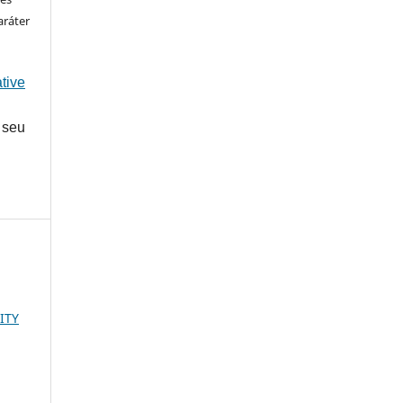
aráter
tive
 seu
ITY