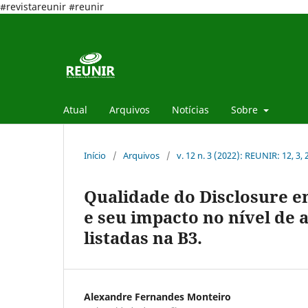
#revistareunir #reunir
Atual
Arquivos
Notícias
Sobre
Início
/
Arquivos
/
v. 12 n. 3 (2022): REUNIR: 12, 3,
Qualidade do Disclosure e
e seu impacto no nível de
listadas na B3.
Alexandre Fernandes Monteiro