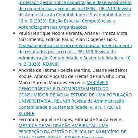
professor-gestor sobre capacitação e desenvolvimento
de competências gerenciais na UFRN
,
REUNIR Revista
de Administração Contabilidade e Sustentabilidade: v.
13 n. 5 (2023): Edição Especial Competências e
Aprendizagem nas Organizações
Paulo Henrique Nobre Parente, Ariane Firmeza Mota
Nascimento, Edilson Paulo, Alan Diogenes Gois,
Conexão política como incentivo para o gerenciamento
de resultados por accruals
,
REUNIR Revista de
Administração Contabilidade e Sustentabilidade: v. 10
n. 2 (2020): REUNIR
Andréia de Fátima Hoelzle Martins, Daiane Medeiros
Roque, Afonso Augusto de Freitas de Carvalho Lima,
Marco Aurélio Marques Ferreira,
VARIÁVEIS
DEMOGRÁFICAS E O COMPORTAMENTO DO
CONSUMIDOR DE ÁGUA: ESTUDO DE UMA POPULAÇÃO
UNIVERSITÁRIA
,
REUNIR Revista de Administração
Contabilidade e Sustentabilidade: v. 8 n. 1 (2018):
REUNIR
Fernanda Jaqueline Lopes, Fátima de Souza Freire,
MÉTRICA DE VALORAÇÃO AMBIENTAL: UMA
PERCEPÇÃO DA GESTÃO PÚBLICA NO MUNICÍPIO DE
CAVALCANTE, GOIÁS
,
REUNIR Revista de