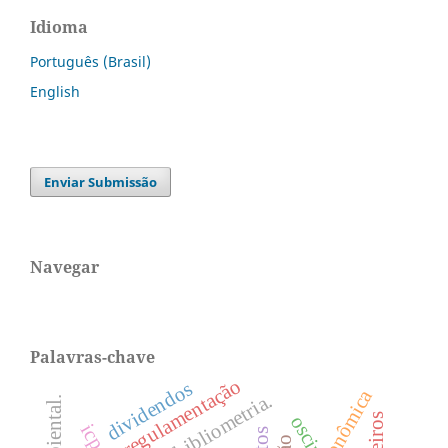
Idioma
Português (Brasil)
English
Enviar Submissão
Navegar
Palavras-chave
regulamentação
dividendos
bibliometria.
oscip