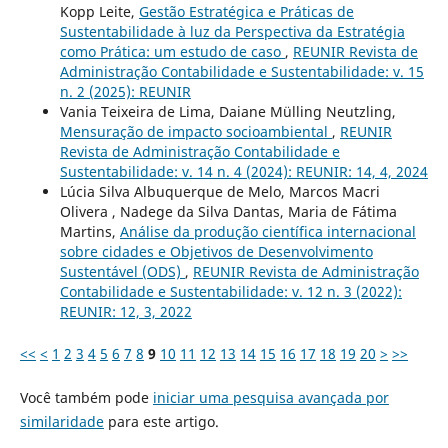
Kopp Leite,
Gestão Estratégica e Práticas de
Sustentabilidade à luz da Perspectiva da Estratégia
como Prática: um estudo de caso
,
REUNIR Revista de
Administração Contabilidade e Sustentabilidade: v. 15
n. 2 (2025): REUNIR
Vania Teixeira de Lima, Daiane Mülling Neutzling,
Mensuração de impacto socioambiental
,
REUNIR
Revista de Administração Contabilidade e
Sustentabilidade: v. 14 n. 4 (2024): REUNIR: 14, 4, 2024
Lúcia Silva Albuquerque de Melo, Marcos Macri
Olivera , Nadege da Silva Dantas, Maria de Fátima
Martins,
Análise da produção científica internacional
sobre cidades e Objetivos de Desenvolvimento
Sustentável (ODS)
,
REUNIR Revista de Administração
Contabilidade e Sustentabilidade: v. 12 n. 3 (2022):
REUNIR: 12, 3, 2022
<<
<
1
2
3
4
5
6
7
8
9
10
11
12
13
14
15
16
17
18
19
20
>
>>
Você também pode
iniciar uma pesquisa avançada por
similaridade
para este artigo.