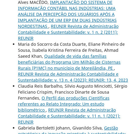
Alves MACÊDO,
IMPLANTAÇÃO DO SISTEMA DE
INFORMAÇÃO CONTÁBIL NAS INDÚSTRIAS: UMA
ANÁLISE DA PERCEPÇÃO DOS USUÁRIOS APÓS A
IMPLANTAÇÃO DE UM ERP EM DUAS INDÚSTRIAS
NORDESTINAS
,
REUNIR Revista de Administração
Contabilidade e Sustentabilidade: v. 1 n. 2 (2011):
REUNIR
Maria do Socorro da Costa Duarte, Eliane Pinheiro de
Sousa, Isabela Kristina Ferreira de Freitas, Ahmad
Saeed Khan,
Qualidade de vida das famílias
beneficiárias do Programa Um Milhão de Cisternas
Rurais (P1MC) no município de Moreilândia, PE
,
REUNIR Revista de Administração Contabilidade e
Sustentabilidade: v. 13 n. 4 (2023): REUNIR: 13, 4, 2023
Claudia Reis Barbalho, Silvio Augusto Minciotti, Sérgio
Feliciano Crispim, Francisco Dinarte de Sousa
Fernandes,
O Perfil das produções Científicas
referentes ao Relato Integrado: Um estudo
bibliométrico
,
REUNIR Revista de Administração
Contabilidade e Sustentabilidade: v. 11 n. 1 (2021):
REUNIR
Gabriela Bertoletti Johann, Givanildo Silva,
Gestão
estratégica da inovação orientada à sustentabilidade: