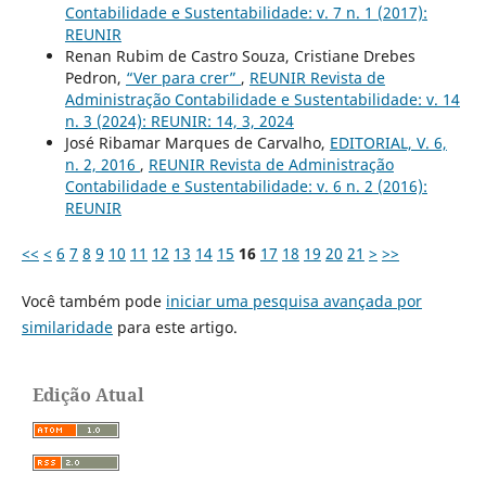
Contabilidade e Sustentabilidade: v. 7 n. 1 (2017):
REUNIR
Renan Rubim de Castro Souza, Cristiane Drebes
Pedron,
“Ver para crer”
,
REUNIR Revista de
Administração Contabilidade e Sustentabilidade: v. 14
n. 3 (2024): REUNIR: 14, 3, 2024
José Ribamar Marques de Carvalho,
EDITORIAL, V. 6,
n. 2, 2016
,
REUNIR Revista de Administração
Contabilidade e Sustentabilidade: v. 6 n. 2 (2016):
REUNIR
<<
<
6
7
8
9
10
11
12
13
14
15
16
17
18
19
20
21
>
>>
Você também pode
iniciar uma pesquisa avançada por
similaridade
para este artigo.
Edição Atual