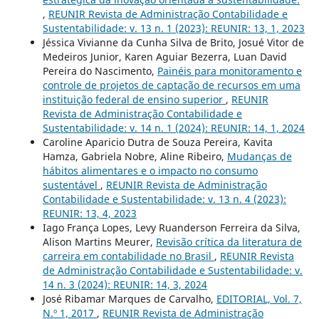
,
REUNIR Revista de Administração Contabilidade e
Sustentabilidade: v. 13 n. 1 (2023): REUNIR: 13, 1, 2023
Jéssica Vivianne da Cunha Silva de Brito, Josué Vitor de
Medeiros Junior, Karen Aguiar Bezerra, Luan David
Pereira do Nascimento,
Painéis para monitoramento e
controle de projetos de captação de recursos em uma
instituição federal de ensino superior
,
REUNIR
Revista de Administração Contabilidade e
Sustentabilidade: v. 14 n. 1 (2024): REUNIR: 14, 1, 2024
Caroline Aparicio Dutra de Souza Pereira, Kavita
Hamza, Gabriela Nobre, Aline Ribeiro,
Mudanças de
hábitos alimentares e o impacto no consumo
sustentável
,
REUNIR Revista de Administração
Contabilidade e Sustentabilidade: v. 13 n. 4 (2023):
REUNIR: 13, 4, 2023
Iago França Lopes, Levy Ruanderson Ferreira da Silva,
Alison Martins Meurer,
Revisão crítica da literatura de
carreira em contabilidade no Brasil
,
REUNIR Revista
de Administração Contabilidade e Sustentabilidade: v.
14 n. 3 (2024): REUNIR: 14, 3, 2024
José Ribamar Marques de Carvalho,
EDITORIAL, Vol. 7,
N.º 1, 2017
,
REUNIR Revista de Administração