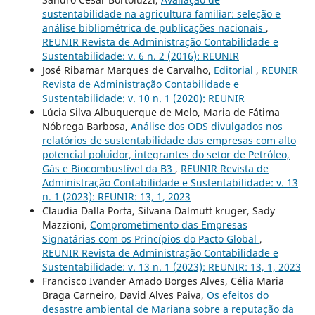
sustentabilidade na agricultura familiar: seleção e
análise bibliométrica de publicações nacionais
,
REUNIR Revista de Administração Contabilidade e
Sustentabilidade: v. 6 n. 2 (2016): REUNIR
José Ribamar Marques de Carvalho,
Editorial
,
REUNIR
Revista de Administração Contabilidade e
Sustentabilidade: v. 10 n. 1 (2020): REUNIR
Lúcia Silva Albuquerque de Melo, Maria de Fátima
Nóbrega Barbosa,
Análise dos ODS divulgados nos
relatórios de sustentabilidade das empresas com alto
potencial poluidor, integrantes do setor de Petróleo,
Gás e Biocombustível da B3
,
REUNIR Revista de
Administração Contabilidade e Sustentabilidade: v. 13
n. 1 (2023): REUNIR: 13, 1, 2023
Claudia Dalla Porta, Silvana Dalmutt kruger, Sady
Mazzioni,
Comprometimento das Empresas
Signatárias com os Princípios do Pacto Global
,
REUNIR Revista de Administração Contabilidade e
Sustentabilidade: v. 13 n. 1 (2023): REUNIR: 13, 1, 2023
Francisco Ivander Amado Borges Alves, Célia Maria
Braga Carneiro, David Alves Paiva,
Os efeitos do
desastre ambiental de Mariana sobre a reputação da