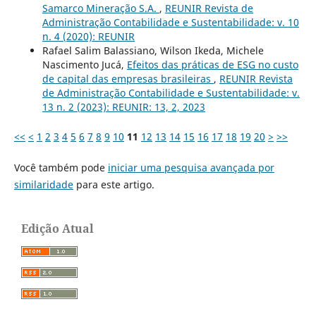
Samarco Mineração S.A.
,
REUNIR Revista de
Administração Contabilidade e Sustentabilidade: v. 10
n. 4 (2020): REUNIR
Rafael Salim Balassiano, Wilson Ikeda, Michele
Nascimento Jucá,
Efeitos das práticas de ESG no custo
de capital das empresas brasileiras
,
REUNIR Revista
de Administração Contabilidade e Sustentabilidade: v.
13 n. 2 (2023): REUNIR: 13, 2, 2023
<<
<
1
2
3
4
5
6
7
8
9
10
11
12
13
14
15
16
17
18
19
20
>
>>
Você também pode
iniciar uma pesquisa avançada por
similaridade
para este artigo.
Edição Atual