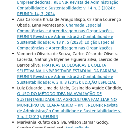
Empreendedoras
,
REUNIR Revista de Administração
Contabilidade e Sustentabilidade: v. 14 n. 3 (2024):
REUNIR: 14, 3, 2024
Ana Carolina Kruta de Araújo Bispo, Cristina Lourenço
Ubeda, Lana Montezano,
Chamada Especial
Competências e Aprendizagem nas Organizações
,
REUNIR Revista de Administração Contabilidade e
Sustentabilidade: v. 13 n. 5 (2023): Edição Especial
Competências e Aprendizagem nas Organizações
Vamberto Oliveira de Souza, Carlos César de Oliveira
Lacerda, Nathallya Etyenne Figueira Silva, Laercio de
Barros Silva,
PRÁTICAS ECOLÓGICAS E COLETA
SELETIVA NA UNIVERSIDADE ESTADUAL DA PARAÍBA
,
REUNIR Revista de Administração Contabilidade e
Sustentabilidade: v. 3 n. 3 (2013): EDIÇÃO ESPECIAL
Luiz Eduardo Lima de Melo, Gesinaldo Ataíde Cândido,
O USO DO MÉTODO IDEA NA AVALIAÇÃO DE
SUSTENTABILIDADE DA AGRICULTURA FAMILIAR NO
MUNICÍPIO DE CEARÁ-MIRIM – RN.
,
REUNIR Revista
de Administração Contabilidade e Sustentabilidade: v.
3 n. 2 (2013): REUNIR
Marivânia Rufato da Silva, Wilson Itamar Godoy,
Sandro Cesar Bortoluzzi,
Avaliação de