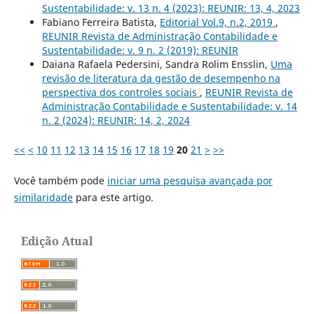
Sustentabilidade: v. 13 n. 4 (2023): REUNIR: 13, 4, 2023
Fabiano Ferreira Batista,
Editorial Vol.9, n.2, 2019
,
REUNIR Revista de Administração Contabilidade e
Sustentabilidade: v. 9 n. 2 (2019): REUNIR
Daiana Rafaela Pedersini, Sandra Rolim Ensslin,
Uma
revisão de literatura da gestão de desempenho na
perspectiva dos controles sociais
,
REUNIR Revista de
Administração Contabilidade e Sustentabilidade: v. 14
n. 2 (2024): REUNIR: 14, 2, 2024
<<
<
10
11
12
13
14
15
16
17
18
19
20
21
>
>>
Você também pode
iniciar uma pesquisa avançada por
similaridade
para este artigo.
Edição Atual