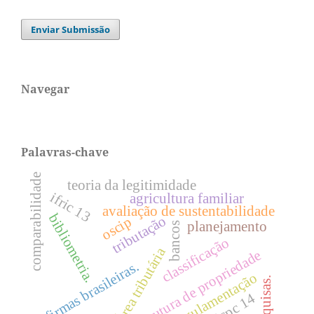
Enviar Submissão
Navegar
Palavras-chave
comparabilidade
teoria da legitimidade
ifric 13
agricultura familiar
avaliação de sustentabilidade
bibliometria.
tributação
oscip
planejamento
bancos
classificação
Área tributária
estrutura de propriedade
firmas brasileiras.
regulamentação
pesquisas.
icpc 14