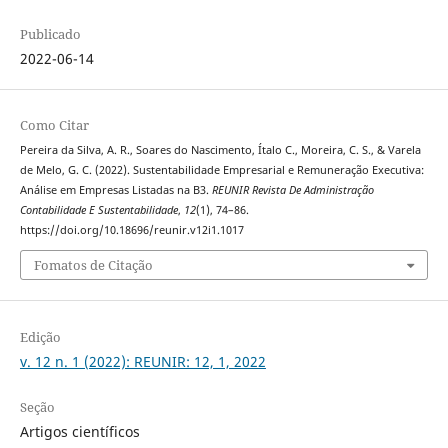
Publicado
2022-06-14
Como Citar
Pereira da Silva, A. R., Soares do Nascimento, Ítalo C., Moreira, C. S., & Varela
de Melo, G. C. (2022). Sustentabilidade Empresarial e Remuneração Executiva:
Análise em Empresas Listadas na B3.
REUNIR Revista De Administração
Contabilidade E Sustentabilidade
,
12
(1), 74–86.
https://doi.org/10.18696/reunir.v12i1.1017
Fomatos de Citação
Edição
v. 12 n. 1 (2022): REUNIR: 12, 1, 2022
Seção
Artigos científicos