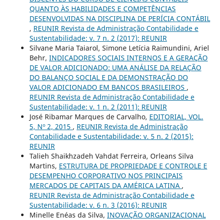
QUANTO ÀS HABILIDADES E COMPETÊNCIAS
DESENVOLVIDAS NA DISCIPLINA DE PERÍCIA CONTÁBIL
,
REUNIR Revista de Administração Contabilidade e
Sustentabilidade: v. 7 n. 2 (2017): REUNIR
Silvane Maria Taiarol, Simone Letícia Raimundini, Ariel
Behr,
INDICADORES SOCIAIS INTERNOS E A GERAÇÃO
DE VALOR ADICIONADO: UMA ANÁLISE DA RELAÇÃO
DO BALANÇO SOCIAL E DA DEMONSTRAÇÃO DO
VALOR ADICIONADO EM BANCOS BRASILEIROS
,
REUNIR Revista de Administração Contabilidade e
Sustentabilidade: v. 1 n. 2 (2011): REUNIR
José Ribamar Marques de Carvalho,
EDITORIAL, VOL.
5, Nº 2, 2015
,
REUNIR Revista de Administração
Contabilidade e Sustentabilidade: v. 5 n. 2 (2015):
REUNIR
Talieh Shaikhzadeh Vahdat Ferreira, Orleans Silva
Martins,
ESTRUTURA DE PROPRIEDADE E CONTROLE E
DESEMPENHO CORPORATIVO NOS PRINCIPAIS
MERCADOS DE CAPITAIS DA AMÉRICA LATINA
,
REUNIR Revista de Administração Contabilidade e
Sustentabilidade: v. 6 n. 3 (2016): REUNIR
Minelle Enéas da Silva,
INOVAÇÃO ORGANIZACIONAL