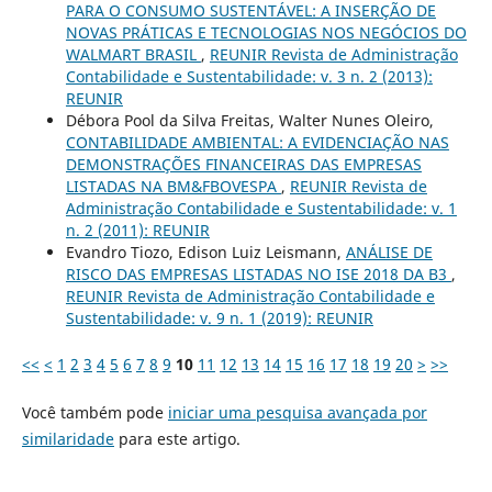
PARA O CONSUMO SUSTENTÁVEL: A INSERÇÃO DE
NOVAS PRÁTICAS E TECNOLOGIAS NOS NEGÓCIOS DO
WALMART BRASIL
,
REUNIR Revista de Administração
Contabilidade e Sustentabilidade: v. 3 n. 2 (2013):
REUNIR
Débora Pool da Silva Freitas, Walter Nunes Oleiro,
CONTABILIDADE AMBIENTAL: A EVIDENCIAÇÃO NAS
DEMONSTRAÇÕES FINANCEIRAS DAS EMPRESAS
LISTADAS NA BM&FBOVESPA
,
REUNIR Revista de
Administração Contabilidade e Sustentabilidade: v. 1
n. 2 (2011): REUNIR
Evandro Tiozo, Edison Luiz Leismann,
ANÁLISE DE
RISCO DAS EMPRESAS LISTADAS NO ISE 2018 DA B3
,
REUNIR Revista de Administração Contabilidade e
Sustentabilidade: v. 9 n. 1 (2019): REUNIR
<<
<
1
2
3
4
5
6
7
8
9
10
11
12
13
14
15
16
17
18
19
20
>
>>
Você também pode
iniciar uma pesquisa avançada por
similaridade
para este artigo.