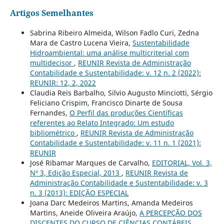
Artigos Semelhantes
Sabrina Ribeiro Almeida, Wilson Fadlo Curi, Zedna
Mara de Castro Lucena Vieira,
Sustentabilidade
Hidroambiental: uma análise multicriterial com
multidecisor
,
REUNIR Revista de Administração
Contabilidade e Sustentabilidade: v. 12 n. 2 (2022):
REUNIR: 12, 2, 2022
Claudia Reis Barbalho, Silvio Augusto Minciotti, Sérgio
Feliciano Crispim, Francisco Dinarte de Sousa
Fernandes,
O Perfil das produções Científicas
referentes ao Relato Integrado: Um estudo
bibliométrico
,
REUNIR Revista de Administração
Contabilidade e Sustentabilidade: v. 11 n. 1 (2021):
REUNIR
José Ribamar Marques de Carvalho,
EDITORIAL, Vol. 3,
Nº 3, Edição Especial, 2013
,
REUNIR Revista de
Administração Contabilidade e Sustentabilidade: v. 3
n. 3 (2013): EDIÇÃO ESPECIAL
Joana Darc Medeiros Martins, Amanda Medeiros
Martins, Aneide Oliveira Araújo,
A PERCEPÇÃO DOS
DISCENTES DO CURSO DE CIÊNCIAS CONTÁBEIS