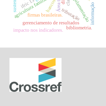
regulamentação
agricultura familiar
ifric 13
bancos
informação
tributação
firmas brasileiras.
gerenciamento de resultados
bibliometria.
impacto nos indicadores.