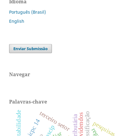
Idioma
Português (Brasil)
English
Enviar Submissão
Navegar
Palavras-chave
terceiro setor
sustentabilidade
classificação
dividendos
Área tributária
icpc 14
pesquisas.
oscip