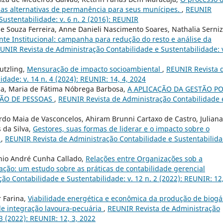
e as alternativas de permanência para seus munícipes.
,
REUNIR
ustentabilidade: v. 6 n. 2 (2016): REUNIR
e Souza Ferreira, Anne Danieli Nascimento Soares, Nathalia Serni
te Institucional: campanha para redução do resto e análise da
UNIR Revista de Administração Contabilidade e Sustentabilidade: 
utzling,
Mensuração de impacto socioambiental
,
REUNIR Revista 
dade: v. 14 n. 4 (2024): REUNIR: 14, 4, 2024
sa, Maria de Fátima Nóbrega Barbosa,
A APLICAÇÃO DA GESTÃO P
ÃO DE PESSOAS
,
REUNIR Revista de Administração Contabilidade 
ardo Maia de Vasconcelos, Ahiram Brunni Cartaxo de Castro, Juliana
 da Silva,
Gestores, suas formas de liderar e o impacto sobre o
s
,
REUNIR Revista de Administração Contabilidade e Sustentabilida
onio André Cunha Callado,
Relações entre Organizações sob a
ação: um estudo sobre as práticas de contabilidade gerencial
o Contabilidade e Sustentabilidade: v. 12 n. 2 (2022): REUNIR: 12,
r Farina,
Viabilidade energética e econômica da produção de biogá
de integração lavoura-pecuária
,
REUNIR Revista de Administração
3 (2022): REUNIR: 12, 3, 2022