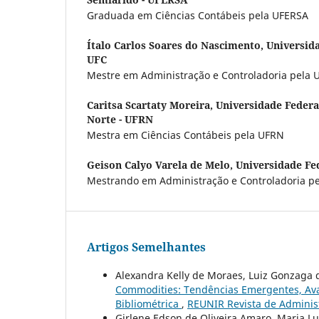
Graduada em Ciências Contábeis pela UFERSA
Ítalo Carlos Soares do Nascimento,
Universida
UFC
Mestre em Administração e Controladoria pela 
Caritsa Scartaty Moreira,
Universidade Federa
Norte - UFRN
Mestra em Ciências Contábeis pela UFRN
Geison Calyo Varela de Melo,
Universidade Fe
Mestrando em Administração e Controladoria pe
Artigos Semelhantes
Alexandra Kelly de Moraes, Luiz Gonzaga d
Commodities: Tendências Emergentes, Ava
Bibliométrica
,
REUNIR Revista de Administ
Girlene Edson de Oliveira Amaro, Maria Lu