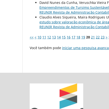
David Nunes da Cunha, Veruschka Vieira 
Empreendimentos de Tursimo Sustentável:
REUNIR Revista de Administração Contabilid
Claudio Alves Siqueira, Maira Rodrigues 
estudo sobre valoração econômica de áre
REUNIR Revista de Administração Contabilid
<<
<
10
11
12
13
14
15
16
17
18
19
20
21
22
23
>
Você também pode
iniciar uma pesquisa avança