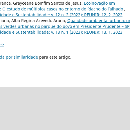
Franca, Grayceane Bomfim Santos de Jesus,
Ecoinovação em
 O estudo de múltiplos casos no entorno do Riacho do Talhado
,
ade e Sustentabilidade: v. 12 n. 2 (2022): REUNIR: 12, 2, 2022
Uliana, Alba Regina Azevedo Arana,
Qualidade ambiental urbana: 
as verdes urbanas no parque do povo em Presidente Prudente – S
ade e Sustentabilidade: v. 13 n. 1 (2023): REUNIR: 13, 1, 2023
>>
da por similaridade
para este artigo.