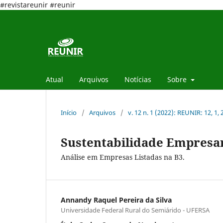
#revistareunir #reunir
Atual
Arquivos
Notícias
Sobre
Início
/
Arquivos
/
v. 12 n. 1 (2022): REUNIR: 12, 1,
Sustentabilidade Empresa
Análise em Empresas Listadas na B3.
Annandy Raquel Pereira da Silva
Universidade Federal Rural do Semiárido - UFERSA