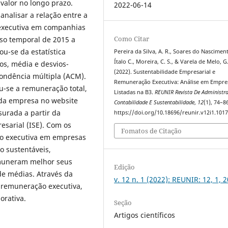
valor no longo prazo.
2022-06-14
analisar a relação entre a
 executiva em companhias
Como Citar
apso temporal de 2015 a
ou-se da estatística
Pereira da Silva, A. R., Soares do Nascimen
Ítalo C., Moreira, C. S., & Varela de Melo, G.
os, média e desvios-
(2022). Sustentabilidade Empresarial e
pondência múltipla (ACM).
Remuneração Executiva: Análise em Empre
u-se a remuneração total,
Listadas na B3.
REUNIR Revista De Administr
ada empresa no website
Contabilidade E Sustentabilidade
,
12
(1), 74–8
surada a partir da
https://doi.org/10.18696/reunir.v12i1.101
esarial (ISE). Com os
Fomatos de Citação
o executiva em empresas
o sustentáveis,
emuneram melhor seus
Edição
 de médias. Através da
v. 12 n. 1 (2022): REUNIR: 12, 1, 
e remuneração executiva,
orativa.
Seção
Artigos científicos