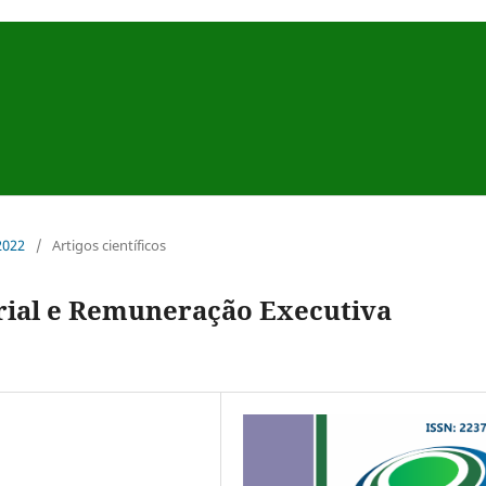
 2022
/
Artigos científicos
rial e Remuneração Executiva