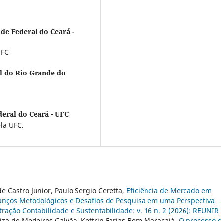
de Federal do Ceará -
UFC
l do Rio Grande do
deral do Ceará - UFC
la UFC.
e Castro Junior, Paulo Sergio Ceretta,
Eficiência de Mercado em
nços Metodológicos e Desafios de Pesquisa em uma Perspectiva
ração Contabilidade e Sustentabilidade: v. 16 n. 2 (2026): REUNIR
iza de Medeiros Galvão, Kettrin Farias Bem Maracajá,
O processo 