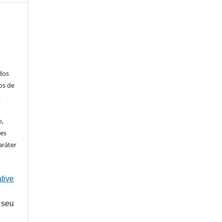
ados
os de
m
o
o,
ões
aráter
tive
 seu