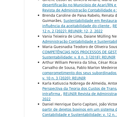
desertificação no Município de Acari/RN 
Revista de Administração Contabilidade e S
Brenda Caroline de Paiva Rabelo, Renata d
Guimarães,
Sustentabilidade em Restauran
influência da aceitabilidade do cliente
,
RE
12 n. 2 (2022): REUNIR: 12, 2, 2022
Vania Teixeira de Lima, Daiane Mülling Ne
Administração Contabilidade e Sustentabili
Maria Guesnadia Teodoro de Oliveira Sou
COMPETÊNCIAS NOS PROCESSOS DE GEST
Sustentabilidade: v. 8 n. 3 (2018): REUNIR
Arthur William Pereira da Silva, César Ric
Carvalho de Sousa, Pablo Marlon Medeiros
comprometimento dos seus subordinado
v. 10 n. 3 (2020): REUNIR
Karla Katiuscia Nobrega de Almeida, Ant
Perspectiva da Teoria dos Custos de Trans
intrafirma
,
REUNIR Revista de Administraçã
2022
Daniel Henrique Dario Capitani, João Victo
partir de dejetos bovinos em um sistema 
Contabilidade e Sustentabilidade: v. 12 n. 