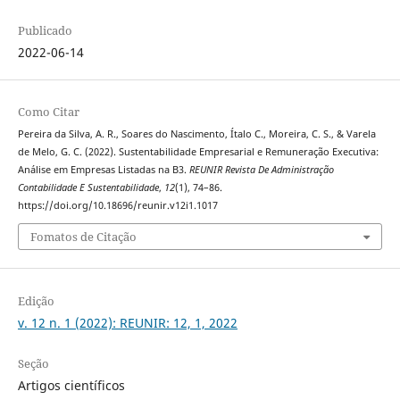
Publicado
2022-06-14
Como Citar
Pereira da Silva, A. R., Soares do Nascimento, Ítalo C., Moreira, C. S., & Varela
de Melo, G. C. (2022). Sustentabilidade Empresarial e Remuneração Executiva:
Análise em Empresas Listadas na B3.
REUNIR Revista De Administração
Contabilidade E Sustentabilidade
,
12
(1), 74–86.
https://doi.org/10.18696/reunir.v12i1.1017
Fomatos de Citação
Edição
v. 12 n. 1 (2022): REUNIR: 12, 1, 2022
Seção
Artigos científicos