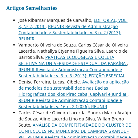
Artigos Semelhantes
José Ribamar Marques de Carvalho,
EDITORIAL, VOL.
3, Nº 2, 2013
,
REUNIR Revista de Administração
Contabilidade e Sustentabilidade: v. 3 n. 2 (2013):
REUNIR
Vamberto Oliveira de Souza, Carlos César de Oliveira
Lacerda, Nathallya Etyenne Figueira Silva, Laercio de
Barros Silva,
PRÁTICAS ECOLÓGICAS E COLETA
SELETIVA NA UNIVERSIDADE ESTADUAL DA PARAÍBA
,
REUNIR Revista de Administração Contabilidade e
Sustentabilidade: v. 3 n. 3 (2013): EDIÇÃO ESPECIAL
Denise Ferreira, Lucas, Cibele,
Avaliação da aplicação
de modelos de sustentabilidade nas Bacias
Hidrográficas dos Rios Piracicaba, Capivari e Jundiaí
,
REUNIR Revista de Administração Contabilidade e
Sustentabilidade: v. 16 n. 2 (2026): REUNIR
Carlos César de Oliveira Lacerda, Sandra Maria Araújo
de Souza, Aline Lacerda Lino da Silva, Willan Breno
Souto,
ANÁLISE DA COMPETITIVIDADE DO CLUSTER DE
CONFECÇÕES NO MUNICÍPIO DE CAMPINA GRANDE -
PB
,
REUNIR Revista de Administração Contabilidade e