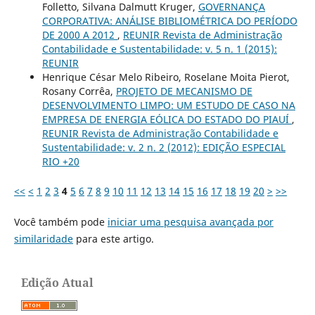
Folletto, Silvana Dalmutt Kruger,
GOVERNANÇA
CORPORATIVA: ANÁLISE BIBLIOMÉTRICA DO PERÍODO
DE 2000 A 2012
,
REUNIR Revista de Administração
Contabilidade e Sustentabilidade: v. 5 n. 1 (2015):
REUNIR
Henrique César Melo Ribeiro, Roselane Moita Pierot,
Rosany Corrêa,
PROJETO DE MECANISMO DE
DESENVOLVIMENTO LIMPO: UM ESTUDO DE CASO NA
EMPRESA DE ENERGIA EÓLICA DO ESTADO DO PIAUÍ
,
REUNIR Revista de Administração Contabilidade e
Sustentabilidade: v. 2 n. 2 (2012): EDIÇÃO ESPECIAL
RIO +20
<<
<
1
2
3
4
5
6
7
8
9
10
11
12
13
14
15
16
17
18
19
20
>
>>
Você também pode
iniciar uma pesquisa avançada por
similaridade
para este artigo.
Edição Atual