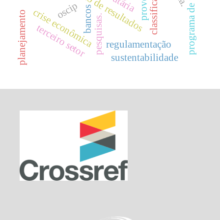
programa de fidelidade
classificação
oscip
bancos
crise econômica
planejamento
pesquisas.
terceiro setor
regulamentação
sustentabilidade