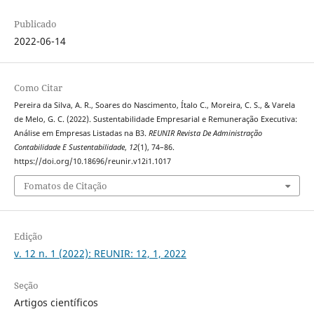
Publicado
2022-06-14
Como Citar
Pereira da Silva, A. R., Soares do Nascimento, Ítalo C., Moreira, C. S., & Varela
de Melo, G. C. (2022). Sustentabilidade Empresarial e Remuneração Executiva:
Análise em Empresas Listadas na B3.
REUNIR Revista De Administração
Contabilidade E Sustentabilidade
,
12
(1), 74–86.
https://doi.org/10.18696/reunir.v12i1.1017
Fomatos de Citação
Edição
v. 12 n. 1 (2022): REUNIR: 12, 1, 2022
Seção
Artigos científicos