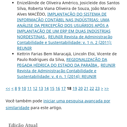
Enizelâinde de Oliveira Américo, Josicleide dos Santos
Silva, Roberta Viana Oliveira de Souza, João Marcelo
Alves MACÊDO,
IMPLANTAÇÃO DO SISTEMA DE
INFORMAÇÃO CONTÁBIL NAS INDÚSTRIAS: UMA
ANÁLISE DA PERCEPÇÃO DOS USUÁRIOS APÓS A
IMPLANTAÇÃO DE UM ERP EM DUAS INDÚSTRIAS
NORDESTINAS
,
REUNIR Revista de Administração
Contabilidade e Sustentabilidade: v. 1 n. 2 (2011):
REUNIR
Kettrin Farias Bem Maracajá, Lincoln Eloi, Vicente de
Paulo Rodrigues da Silva,
REGIONALIZAÇÃO DA
PEGADA HÍDRICA DO ESTADO DA PARAÍBA
,
REUNIR
Revista de Administração Contabilidade e
Sustentabilidade: v. 4 n. 1 (2014): REUNIR
<<
<
8
9
10
11
12
13
14
15
16
17
18
19
20
21
22
23
>
>>
Você também pode
iniciar uma pesquisa avançada por
similaridade
para este artigo.
Edição Atual