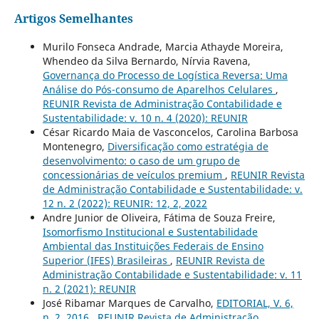
Artigos Semelhantes
Murilo Fonseca Andrade, Marcia Athayde Moreira,
Whendeo da Silva Bernardo, Nírvia Ravena,
Governança do Processo de Logística Reversa: Uma
Análise do Pós-consumo de Aparelhos Celulares
,
REUNIR Revista de Administração Contabilidade e
Sustentabilidade: v. 10 n. 4 (2020): REUNIR
César Ricardo Maia de Vasconcelos, Carolina Barbosa
Montenegro,
Diversificação como estratégia de
desenvolvimento: o caso de um grupo de
concessionárias de veículos premium
,
REUNIR Revista
de Administração Contabilidade e Sustentabilidade: v.
12 n. 2 (2022): REUNIR: 12, 2, 2022
Andre Junior de Oliveira, Fátima de Souza Freire,
Isomorfismo Institucional e Sustentabilidade
Ambiental das Instituições Federais de Ensino
Superior (IFES) Brasileiras
,
REUNIR Revista de
Administração Contabilidade e Sustentabilidade: v. 11
n. 2 (2021): REUNIR
José Ribamar Marques de Carvalho,
EDITORIAL, V. 6,
n. 2, 2016
,
REUNIR Revista de Administração