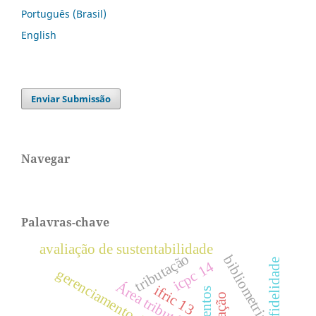
Português (Brasil)
English
Enviar Submissão
Navegar
Palavras-chave
avaliação de sustentabilidade
tributação
bibliometria.
icpc 14
gerenciamento de resultados
Área tributária
ifric 13
proventos