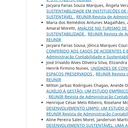
Jacyara Farias Souza Marques, Ângela Ver
SUSTENTABILIDADE EM INSTITUIÇÕES DE
SUSTENTÁVEL
,
REUNIR Revista de Administ
Maria dos Remédios Antunes Magalhães, Ale
Amaral Moretti,
ANÁLISE NO TURISMO DE 
SUSTENTABILIDADE
,
REUNIR Revista de Ad
REUNIR
Jacyara Farias Sousa, Jônica Marques Cou
CONFERIDO AOS CASOS DE ACIDENTES E 
Administração Contabilidade e Sustentabil
José Irivaldo Alves Oliveira Silva, Elizand
Henrik Firmino Nunes,
UNIDADES DE CONS
ESPAÇOS PRESERVADOS
,
REUNIR Revista d
REUNIR
Milton Jarbas Rodrigues Chagas, Aneide Ol
AUXÍLIO À GESTÃO: UM ESTUDO EMPÍRIC
,
REUNIR Revista de Administração Contabil
Henrique César Melo Ribeiro, Roselane Mo
DESENVOLVIMENTO LIMPO: UM ESTUDO DE
REUNIR Revista de Administração Contabili
Aline Pereira Sales Morel, Janderson Marti
DESENVOLVIMENTO SUSTENTÁVEL: UMA A