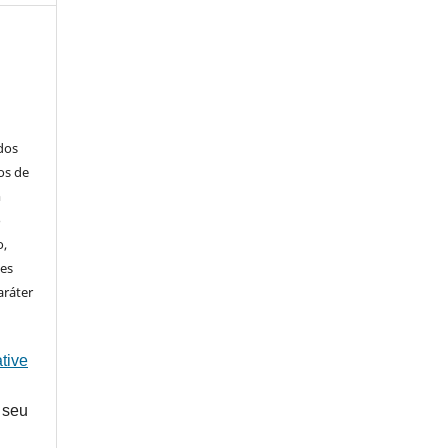
ados
os de
m
o
o,
ões
aráter
tive
 seu