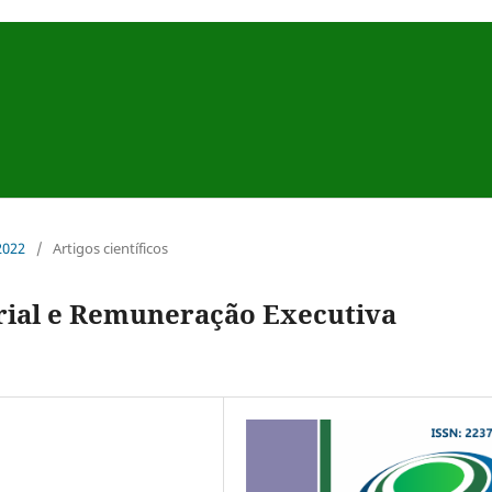
 2022
/
Artigos científicos
rial e Remuneração Executiva