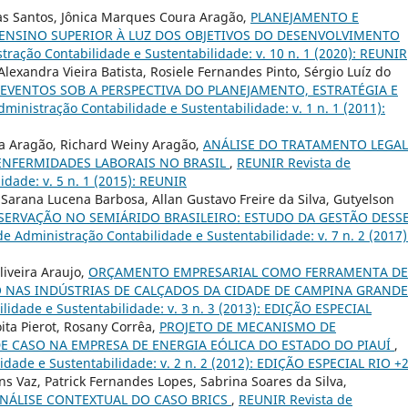
as Santos, Jônica Marques Coura Aragão,
PLANEJAMENTO E
 ENSINO SUPERIOR À LUZ DOS OBJETIVOS DO DESENVOLVIMENTO
ração Contabilidade e Sustentabilidade: v. 10 n. 1 (2020): REUNIR
xandra Vieira Batista, Rosiele Fernandes Pinto, Sérgio Luíz do
EVENTOS SOB A PERSPECTIVA DO PLANEJAMENTO, ESTRATÉGIA E
ministração Contabilidade e Sustentabilidade: v. 1 n. 1 (2011):
ra Aragão, Richard Weiny Aragão,
ANÁLISE DO TRATAMENTO LEGAL
ENFERMIDADES LABORAIS NO BRASIL
,
REUNIR Revista de
idade: v. 5 n. 1 (2015): REUNIR
ra Sarana Lucena Barbosa, Allan Gustavo Freire da Silva, Gutyelson
ERVAÇÃO NO SEMIÁRIDO BRASILEIRO: ESTUDO DA GESTÃO DESS
e Administração Contabilidade e Sustentabilidade: v. 7 n. 2 (2017)
iveira Araujo,
ORÇAMENTO EMPRESARIAL COMO FERRAMENTA DE
O NAS INDÚSTRIAS DE CALÇADOS DA CIDADE DE CAMPINA GRANDE
idade e Sustentabilidade: v. 3 n. 3 (2013): EDIÇÃO ESPECIAL
ita Pierot, Rosany Corrêa,
PROJETO DE MECANISMO DE
 CASO NA EMPRESA DE ENERGIA EÓLICA DO ESTADO DO PIAUÍ
,
dade e Sustentabilidade: v. 2 n. 2 (2012): EDIÇÃO ESPECIAL RIO +
ns Vaz, Patrick Fernandes Lopes, Sabrina Soares da Silva,
NÁLISE CONTEXTUAL DO CASO BRICS
,
REUNIR Revista de