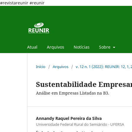
#revistareunir #reunir
Atual
Arquivos
Notícias
Sobre
Início
/
Arquivos
/
v. 12 n. 1 (2022): REUNIR: 12, 1,
Sustentabilidade Empresa
Análise em Empresas Listadas na B3.
Annandy Raquel Pereira da Silva
Universidade Federal Rural do Semiárido - UFERSA