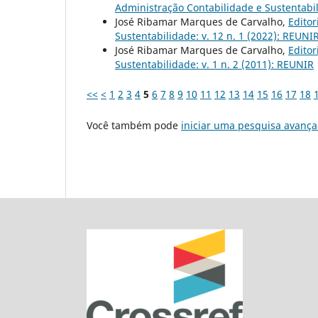
Administração Contabilidade e Sustentabil
José Ribamar Marques de Carvalho,
Editor
Sustentabilidade: v. 12 n. 1 (2022): REUNIR
José Ribamar Marques de Carvalho,
Editor
Sustentabilidade: v. 1 n. 2 (2011): REUNIR
<<
<
1
2
3
4
5
6
7
8
9
10
11
12
13
14
15
16
17
18
Você também pode
iniciar uma pesquisa avança