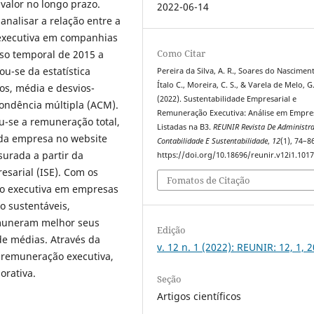
valor no longo prazo.
2022-06-14
analisar a relação entre a
 executiva em companhias
Como Citar
apso temporal de 2015 a
ou-se da estatística
Pereira da Silva, A. R., Soares do Nascimen
Ítalo C., Moreira, C. S., & Varela de Melo, G.
os, média e desvios-
(2022). Sustentabilidade Empresarial e
pondência múltipla (ACM).
Remuneração Executiva: Análise em Empre
u-se a remuneração total,
Listadas na B3.
REUNIR Revista De Administr
ada empresa no website
Contabilidade E Sustentabilidade
,
12
(1), 74–8
surada a partir da
https://doi.org/10.18696/reunir.v12i1.101
esarial (ISE). Com os
Fomatos de Citação
o executiva em empresas
o sustentáveis,
emuneram melhor seus
Edição
 de médias. Através da
v. 12 n. 1 (2022): REUNIR: 12, 1, 
e remuneração executiva,
orativa.
Seção
Artigos científicos