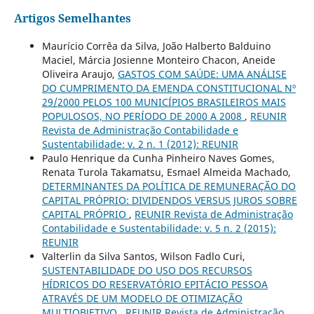
Artigos Semelhantes
Maurício Corrêa da Silva, João Halberto Balduino
Maciel, Márcia Josienne Monteiro Chacon, Aneide
Oliveira Araujo,
GASTOS COM SAÚDE: UMA ANÁLISE
DO CUMPRIMENTO DA EMENDA CONSTITUCIONAL Nº
29/2000 PELOS 100 MUNICÍPIOS BRASILEIROS MAIS
POPULOSOS, NO PERÍODO DE 2000 A 2008
,
REUNIR
Revista de Administração Contabilidade e
Sustentabilidade: v. 2 n. 1 (2012): REUNIR
Paulo Henrique da Cunha Pinheiro Naves Gomes,
Renata Turola Takamatsu, Esmael Almeida Machado,
DETERMINANTES DA POLÍTICA DE REMUNERAÇÃO DO
CAPITAL PRÓPRIO: DIVIDENDOS VERSUS JUROS SOBRE
CAPITAL PRÓPRIO
,
REUNIR Revista de Administração
Contabilidade e Sustentabilidade: v. 5 n. 2 (2015):
REUNIR
Valterlin da Silva Santos, Wilson Fadlo Curi,
SUSTENTABILIDADE DO USO DOS RECURSOS
HÍDRICOS DO RESERVATÓRIO EPITÁCIO PESSOA
ATRAVÉS DE UM MODELO DE OTIMIZAÇÃO
MULTIOBJETIVO
,
REUNIR Revista de Administração