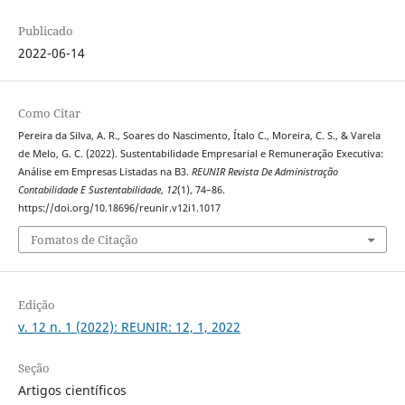
Publicado
2022-06-14
Como Citar
Pereira da Silva, A. R., Soares do Nascimento, Ítalo C., Moreira, C. S., & Varela
de Melo, G. C. (2022). Sustentabilidade Empresarial e Remuneração Executiva:
Análise em Empresas Listadas na B3.
REUNIR Revista De Administração
Contabilidade E Sustentabilidade
,
12
(1), 74–86.
https://doi.org/10.18696/reunir.v12i1.1017
Fomatos de Citação
Edição
v. 12 n. 1 (2022): REUNIR: 12, 1, 2022
Seção
Artigos científicos