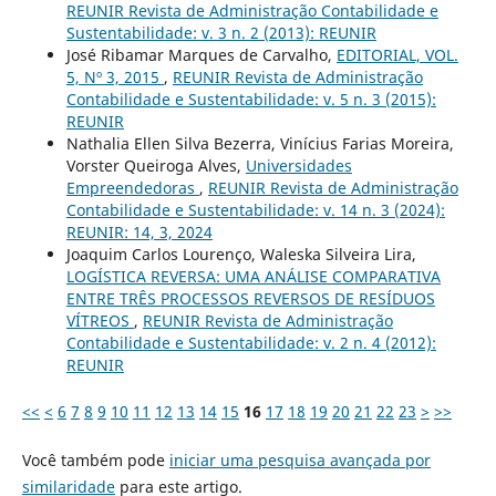
REUNIR Revista de Administração Contabilidade e
Sustentabilidade: v. 3 n. 2 (2013): REUNIR
José Ribamar Marques de Carvalho,
EDITORIAL, VOL.
5, Nº 3, 2015
,
REUNIR Revista de Administração
Contabilidade e Sustentabilidade: v. 5 n. 3 (2015):
REUNIR
Nathalia Ellen Silva Bezerra, Vinícius Farias Moreira,
Vorster Queiroga Alves,
Universidades
Empreendedoras
,
REUNIR Revista de Administração
Contabilidade e Sustentabilidade: v. 14 n. 3 (2024):
REUNIR: 14, 3, 2024
Joaquim Carlos Lourenço, Waleska Silveira Lira,
LOGÍSTICA REVERSA: UMA ANÁLISE COMPARATIVA
ENTRE TRÊS PROCESSOS REVERSOS DE RESÍDUOS
VÍTREOS
,
REUNIR Revista de Administração
Contabilidade e Sustentabilidade: v. 2 n. 4 (2012):
REUNIR
<<
<
6
7
8
9
10
11
12
13
14
15
16
17
18
19
20
21
22
23
>
>>
Você também pode
iniciar uma pesquisa avançada por
similaridade
para este artigo.